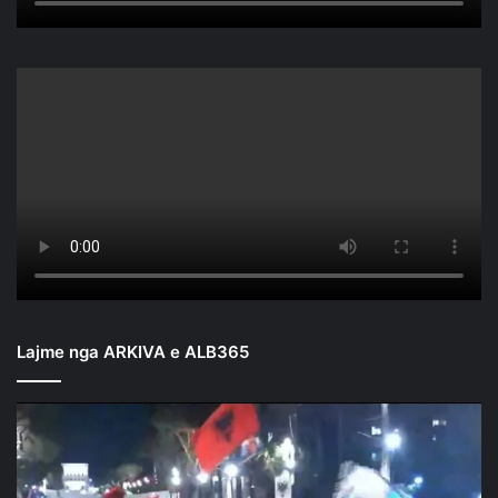
Lajme nga ARKIVA e ALB365
Mbyllen
fjalimet
para
Kryeministrisë/