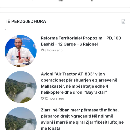
TË PËRZGJEDHURA
Reforma Territoriale/ Propozimi i PD, 100
Bashki – 12 Qarqe – 6 Rajone!
8 hours ago
Avioni “Air Tractor AT-833” vijon
operacionet për shuarjen e zjarreve në
Mallakastër, në mbështetje edhe 4
helikopterë dhe droni “Bayraktar”
12 hours ago
Zjarri në Riban merr përmasa të mëdha,
përparon drejt Ngraçanit! Në ndihmë
avioni i marrë me qira! Zjarrfikësit luftojnë
me lopata