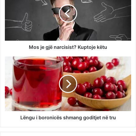
Mos je gjë narcisist? Kuptoje këtu
Lëngu i boronicës shmang goditjet në tru