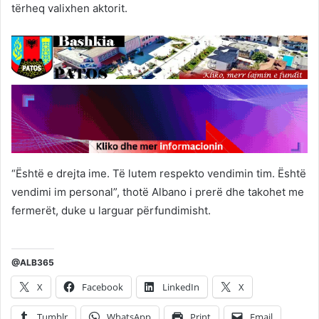
tërheq valixhen aktorit.
“Është e drejta ime. Të lutem respekto vendimin tim. Është
vendimi im personal”, thotë Albano i prerë dhe takohet me
fermerët, duke u larguar përfundimisht.
@ALB365
X
Facebook
LinkedIn
X
Tumblr
WhatsApp
Print
Email