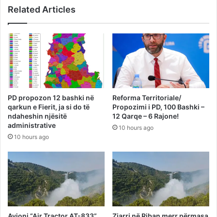
Related Articles
PD propozon 12 bashki në
Reforma Territoriale/
qarkun e Fierit, ja si do të
Propozimi i PD, 100 Bashki –
ndaheshin njësitë
12 Qarqe – 6 Rajone!
administrative
10 hours ago
10 hours ago
Avioni “Air Tractor AT-833”
Zjarri në Riban merr përmasa