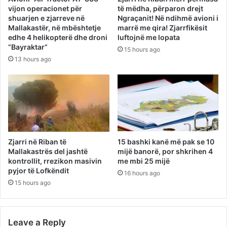
vijon operacionet për
të mëdha, përparon drejt
shuarjen e zjarreve në
Ngraçanit! Në ndihmë avioni i
Mallakastër, në mbështetje
marrë me qira! Zjarrfikësit
edhe 4 helikopterë dhe droni
luftojnë me lopata
“Bayraktar”
15 hours ago
13 hours ago
Zjarri në Riban të
15 bashki kanë më pak se 10
Mallakastrës del jashtë
mijë banorë, por shkrihen 4
kontrollit, rrezikon masivin
me mbi 25 mijë
pyjor të Lofkëndit
16 hours ago
15 hours ago
Leave a Reply