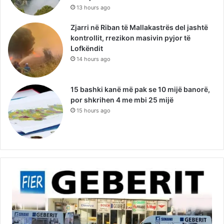
13 hours ago
Zjarri në Riban të Mallakastrës del jashtë
kontrollit, rrezikon masivin pyjor të
Lofkëndit
14 hours ago
15 bashki kanë më pak se 10 mijë banorë,
por shkrihen 4 me mbi 25 mijë
15 hours ago