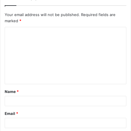
Your email address will not be published.
Required fields are
marked
*
C
o
m
m
e
n
t
Name
*
*
Email
*