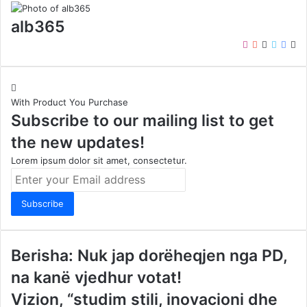
alb365
Instagram
YouTube
LinkedIn
Twitter
Face
We
With Product You Purchase
Subscribe to our mailing list to get
the new updates!
Lorem ipsum dolor sit amet, consectetur.
Enter
your
Email
address
Berisha: Nuk jap dorëheqjen nga PD,
na kanë vjedhur votat!
Vizion, “studim stili, inovacioni dhe