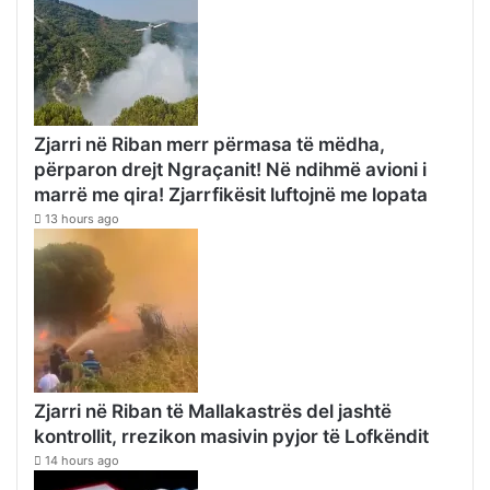
Zjarri në Riban merr përmasa të mëdha,
përparon drejt Ngraçanit! Në ndihmë avioni i
marrë me qira! Zjarrfikësit luftojnë me lopata
13 hours ago
Zjarri në Riban të Mallakastrës del jashtë
kontrollit, rrezikon masivin pyjor të Lofkëndit
14 hours ago