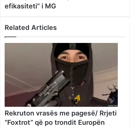
efikasiteti” i MG
Related Articles
Rekruton vrasës me pagesë/ Rrjeti
“Foxtrot” që po trondit Europën