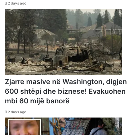
2 days ago
Zjarre masive në Washington, digjen
600 shtëpi dhe biznese! Evakuohen
mbi 60 mijë banorë
2 days ago