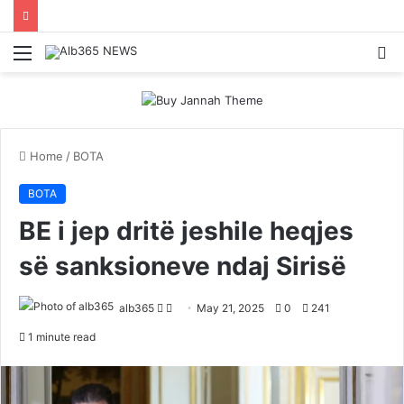
Menu
S
fo
Home
/
BOTA
BOTA
BE i jep dritë jeshile heqjes
së sanksioneve ndaj Sirisë
Follow
Send
alb365
May 21, 2025
0
241
on
an
1 minute read
Twitter
email