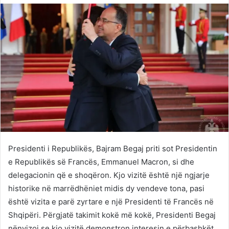
Twitter
email
Presidenti i Republikës, Bajram Begaj priti sot Presidentin
e Republikës së Francës, Emmanuel Macron, si dhe
delegacionin që e shoqëron. Kjo vizitë është një ngjarje
historike në marrëdhëniet midis dy vendeve tona, pasi
është vizita e parë zyrtare e një Presidenti të Francës në
Shqipëri. Përgjatë takimit kokë më kokë, Presidenti Begaj
nënvizoi se kjo vizitë demonstron interesin e përbashkët