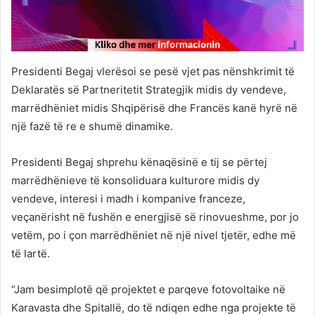
Presidenti Begaj vlerësoi se pesë vjet pas nënshkrimit të
Deklaratës së Partneritetit Strategjik midis dy vendeve,
marrëdhëniet midis Shqipërisë dhe Francës kanë hyrë në
një fazë të re e shumë dinamike.
Presidenti Begaj shprehu kënaqësinë e tij se përtej
marrëdhënieve të konsoliduara kulturore midis dy
vendeve, interesi i madh i kompanive franceze,
veçanërisht në fushën e energjisë së rinovueshme, por jo
vetëm, po i çon marrëdhëniet në një nivel tjetër, edhe më
të lartë.
“Jam besimplotë që projektet e parqeve fotovoltaike në
Karavasta dhe Spitallë, do të ndiqen edhe nga projekte të