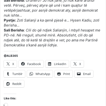
Sali Berisha:
Urdhëro? Jo nuk janë, jo nuk kanë ardhur
vetë. Përveç, përveç atyre që unë i kam quajtur të
vetëpërjashtuar, por asnjë demokrat aty, asnjë demokrat
nuk ishte…
Pyetje:
Zoti Salianji a ka qenë pjesë e… Hysen Kadiu, zoti
Berisha…
Sali Berisha
:
Cili do që ndjek Salianjin, i mbyll hesapet me
PD-në. Në rregull, shumë mirë. Absolutisht, cili do që
ndjek atë, do të ketë të drejtën e vet, po ama me Partinë
Demokratike s’kanë asnjë lidhje.
@ALB365
X
Facebook
LinkedIn
X
Tumblr
WhatsApp
Print
Email
Reddit
Like this:
Loading…