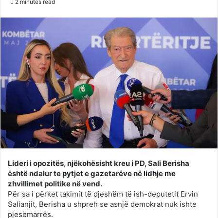
2 minutes read
Twitter
email
Lideri i opozitës, njëkohësisht kreu i PD, Sali Berisha
është ndalur te pytjet e gazetarëve në lidhje me
zhvillimet politike në vend.
Për sa i përket takimit të djeshëm të ish-deputetit Ervin
Salianjit, Berisha u shpreh se asnjë demokrat nuk ishte
pjesëmarrës.