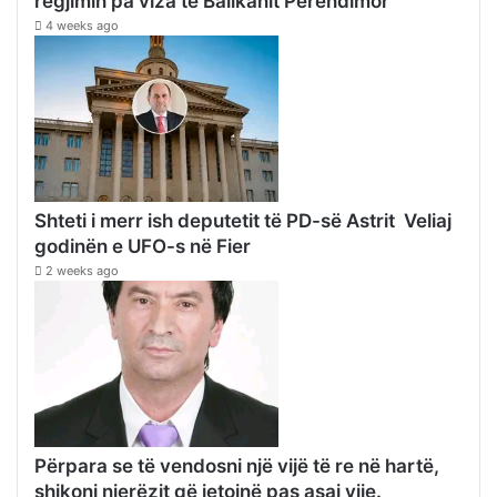
regjimin pa viza të Ballkanit Perëndimor
4 weeks ago
Shteti i merr ish deputetit të PD-së Astrit Veliaj
godinën e UFO-s në Fier
2 weeks ago
Përpara se të vendosni një vijë të re në hartë,
shikoni njerëzit që jetojnë pas asaj vije.