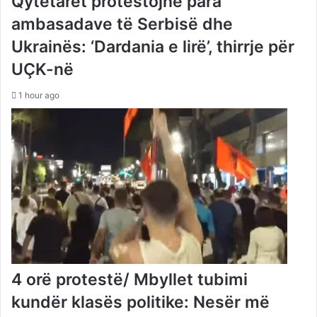
Qytetarët protestojnë para
ambasadave të Serbisë dhe
Ukrainës: ‘Dardania e lirë’, thirrje për
UÇK-në
1 hour ago
4 orë protestë/ Mbyllet tubimi
kundër klasës politike: Nesër më