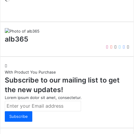
alb365
Instagram
YouTube
LinkedIn
Twitter
Face
We
With Product You Purchase
Subscribe to our mailing list to get
the new updates!
Lorem ipsum dolor sit amet, consectetur.
Enter
your
Email
address