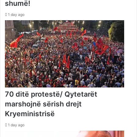
shumë!
1 day ago
70 ditë protestë/ Qytetarët
marshojnë sërish drejt
Kryeministrisë
1 day ago