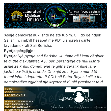
‘Asnjë demokrat nuk ishte në atë tubim. Cili do që ndjek
Salianjin, i mbyll hesapet me PD’, u shpreh i qartë
kryedemokrati Sali Berisha.
Pyetje-përgjigje:
Pyetje:
Një pyetje zoti Berisha. Ju thatë që i keni dëgjuar
të gjithë diskutantët. A ju bëri përshtypje që nuk kishte
asnjë zë kritik, domethënë të gjithë zërat kritikë janë
jashtë partisë jo brenda. Dhe një zë ndryshe mund të
themi ishte i deputetit të CDU-së Peter Beyer, i cili u tha
demokratëve zgjidhni një kryetar të ri, një president të ri.