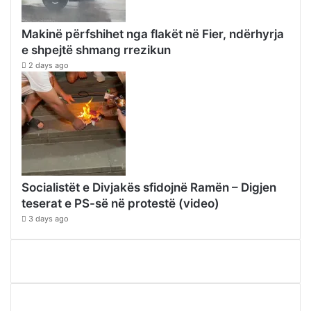
Makinë përfshihet nga flakët në Fier, ndërhyrja
e shpejtë shmang rrezikun
2 days ago
Socialistët e Divjakës sfidojnë Ramën – Digjen
teserat e PS-së në protestë (video)
3 days ago