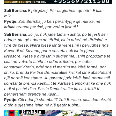
Sali Berisha:
E përgëzoj. Për sugjerimin që bëri. E kam
mik…
Pyetje:
Zoti Berisha, ju bëri përshtypje që nuk ka më
kritika brenda partisë, por vetëm jashtë?
Sali Berisha
:
Jo, jo, nuk janë tamam ashtu, po të jesh se i
ndoqe, ato që ndoqa në tërësi, ishin ndarë në tërësinë e
tyre dy pjesë. Njëra pjesë ishte vlerësimi i periudhës nga
Kuvendi në Kuvend, por e vërteta nuk ishte pjesa
kryesore. Pjesa e dytë ishin sugjerime, ishin propozime të
cilat në vetvete fshihnin edhe kritikën, por edhe
konstruktivitetin, ndaj dhe t’i marrim me këtë formë, por
shiko, brenda Partisë Demokratike kritikat janë absolutisht
një normë konstante. Ju garantoj për këtë, janë norma më
konstante brenda Këshillit të Partisë Demokratike dhe nuk
e di si pashë disa, Partia Demokratike ka ca kritikë të
përhershëm brenda në Këshill.
Pyetje:
Cili ndonjë shembull? Zoti Berisha, disa demokratë
ditën e djeshme ishin në një tjetër tubim…