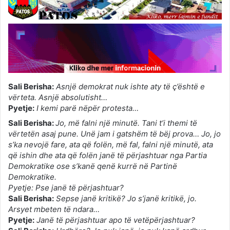
Sali Berisha:
Asnjë demokrat nuk ishte aty të ç’është e
vërteta. Asnjë absolutisht…
Pyetje:
I kemi parë nëpër protesta…
Sali Berisha:
Jo, më falni një minutë. Tani t’i themi të
vërtetën asaj pune. Unë jam i gatshëm të bëj prova… Jo, jo
s’ka nevojë fare, ata që folën, më fal, falni një minutë, ata
që ishin dhe ata që folën janë të përjashtuar nga Partia
Demokratike ose s’kanë qenë kurrë në Partinë
Demokratike.
Pyetje: Pse janë të përjashtuar?
Sali Berisha:
Sepse janë kritikë? Jo s’janë kritikë, jo.
Arsyet mbeten të ndara…
Pyetje:
Janë të përjashtuar apo të vetëpërjashtuar?