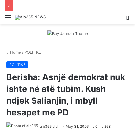
Menu
S
fo
Home
/
POLITIKË
POLITIKË
Berisha: Asnjë demokrat nuk
ishte në atë tubim. Kush
ndjek Salianjin, i mbyll
hesapet me PD
Follow
Send
alb365
May 31, 2026
0
263
on
an