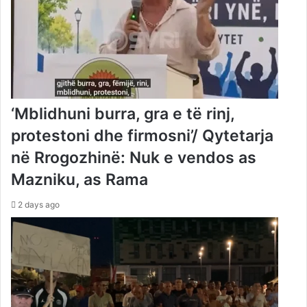
‘Mblidhuni burra, gra e të rinj,
protestoni dhe firmosni’/ Qytetarja
në Rrogozhinë: Nuk e vendos as
Mazniku, as Rama
2 days ago