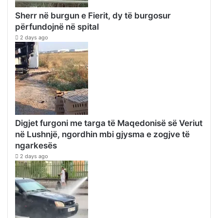
Sherr në burgun e Fierit, dy të burgosur
përfundojnë në spital
2 days ago
Digjet furgoni me targa të Maqedonisë së Veriut
në Lushnjë, ngordhin mbi gjysma e zogjve të
ngarkesës
2 days ago