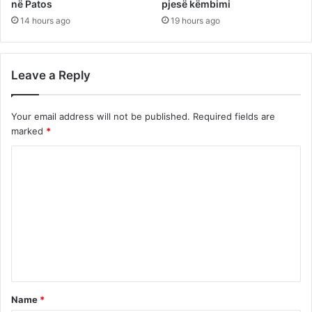
në Patos
pjesë këmbimi
14 hours ago
19 hours ago
Leave a Reply
Your email address will not be published.
Required fields are
marked
*
C
o
m
m
e
n
t
Name
*
*