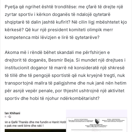
Pyetja që ngrihet është tronditëse: me çfarë të drejte një
zyrtar sportiv i kërkon doganës të ndalojë qytetarë
shqiptarë të dalin jashtë kufirit? Në cilin ligj mbështetet kjo
kërkesë? Që kur një president komiteti olimpik merr
kompetenca mbi lëvizjen e lirë të qytetarëve?
Akoma më i rëndë bëhet skandali me përfshirjen e
drejtorit të doganës, Besmir Beja. Si mundet një drejtues i
institucionit doganor të marrë në konsideratë një shkresë
të tillë dhe të pengojë sportistë që nuk kryejnë tregti, nuk
transportojnë mallra të paligjshme dhe nuk janë nën hetim
për asnjë vepër penale, por thjesht ushtrojnë një aktivitet
sportiv dhe hobi të njohur ndërkombëtarisht?