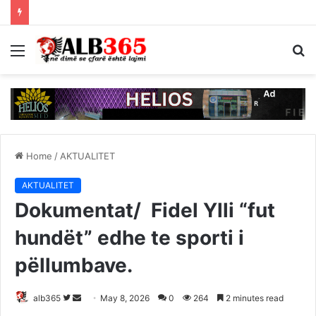
Menu
S
fo
Home
/
AKTUALITET
AKTUALITET
Dokumentat/ Fidel Ylli “fut
hundët” edhe te sporti i
pëllumbave.
Follow
Send
alb365
May 8, 2026
0
264
2 minutes read
on
an