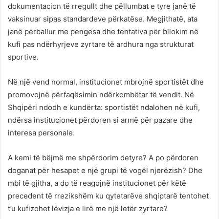
dokumentacion të rregullt dhe pëllumbat e tyre janë të
vaksinuar sipas standardeve përkatëse. Megjithatë, ata
janë përballur me pengesa dhe tentativa për bllokim në
kufi pas ndërhyrjeve zyrtare të ardhura nga strukturat
sportive.
Në një vend normal, institucionet mbrojnë sportistët dhe
promovojnë përfaqësimin ndërkombëtar të vendit. Në
Shqipëri ndodh e kundërta: sportistët ndalohen në kufi,
ndërsa institucionet përdoren si armë për pazare dhe
interesa personale.
A kemi të bëjmë me shpërdorim detyre? A po përdoren
doganat për hesapet e një grupi të vogël njerëzish? Dhe
mbi të gjitha, a do të reagojnë institucionet për këtë
precedent të rrezikshëm ku qytetarëve shqiptarë tentohet
t’u kufizohet lëvizja e lirë me një letër zyrtare?