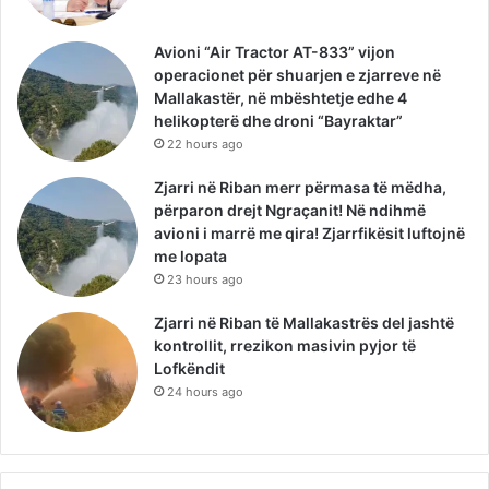
Avioni “Air Tractor AT-833” vijon
operacionet për shuarjen e zjarreve në
Mallakastër, në mbështetje edhe 4
helikopterë dhe droni “Bayraktar”
22 hours ago
Zjarri në Riban merr përmasa të mëdha,
përparon drejt Ngraçanit! Në ndihmë
avioni i marrë me qira! Zjarrfikësit luftojnë
me lopata
23 hours ago
Zjarri në Riban të Mallakastrës del jashtë
kontrollit, rrezikon masivin pyjor të
Lofkëndit
24 hours ago