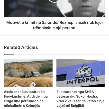
Motivet e krimit në Sarandë/ Rexhep Ismaili nuk lejoi
rrëmbimin e një personi
Related Articles
Aksident në autostradën
Ekstradohet nga SHBA
Fier–Lushnjë, Audi del nga
patosaraku Sokol Hoxha,
rruga dhe përfundon në
vrau 2 vëllezër në Patos e një
nënkalimin e Kolonjës
vajzë në Belgjikë