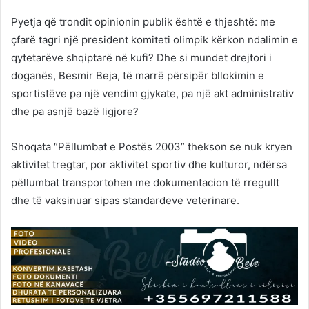
Pyetja që trondit opinionin publik është e thjeshtë: me
çfarë tagri një president komiteti olimpik kërkon ndalimin e
qytetarëve shqiptarë në kufi? Dhe si mundet drejtori i
doganës, Besmir Beja, të marrë përsipër bllokimin e
sportistëve pa një vendim gjykate, pa një akt administrativ
dhe pa asnjë bazë ligjore?
Shoqata “Pëllumbat e Postës 2003” thekson se nuk kryen
aktivitet tregtar, por aktivitet sportiv dhe kulturor, ndërsa
pëllumbat transportohen me dokumentacion të rregullt
dhe të vaksinuar sipas standardeve veterinare.