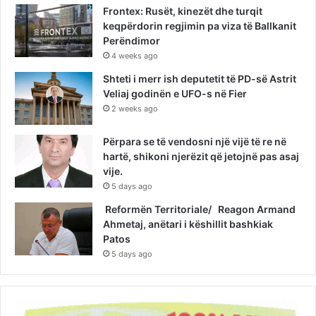
Frontex: Rusët, kinezët dhe turqit
keqpërdorin regjimin pa viza të Ballkanit
Perëndimor
4 weeks ago
Shteti i merr ish deputetit të PD-së Astrit
Veliaj godinën e UFO-s në Fier
2 weeks ago
Përpara se të vendosni një vijë të re në
hartë, shikoni njerëzit që jetojnë pas asaj
vije.
5 days ago
Reformën Territoriale/ Reagon Armand
Ahmetaj, anëtari i këshillit bashkiak
Patos
5 days ago