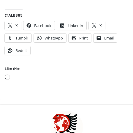
@ALB365
X
Facebook
LinkedIn
X
Tumblr
WhatsApp
Print
Email
Reddit
Like this:
Loading…