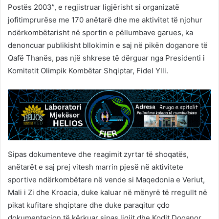
Postës 2003”, e regjistruar ligjërisht si organizatë
jofitimprurëse me 170 anëtarë dhe me aktivitet të njohur
ndërkombëtarisht në sportin e pëllumbave garues, ka
denoncuar publikisht bllokimin e saj në pikën doganore të
Qafë Thanës, pas një shkrese të dërguar nga Presidenti i
Komitetit Olimpik Kombëtar Shqiptar, Fidel Ylli.
Sipas dokumenteve dhe reagimit zyrtar të shoqatës,
anëtarët e saj prej vitesh marrin pjesë në aktivitete
sportive ndërkombëtare në vende si Maqedonia e Veriut,
Mali i Zi dhe Kroacia, duke kaluar në mënyrë të rregullt në
pikat kufitare shqiptare dhe duke paraqitur çdo
dokumentacion të kërkuar sipas ligjit dhe Kodit Doganor.