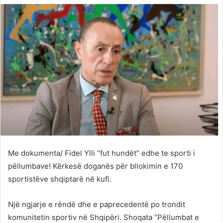
Twitter
email
Me dokumenta/ Fidel Ylli “fut hundët” edhe te sporti i
pëllumbave! Kërkesë doganës për bllokimin e 170
sportistëve shqiptarë në kufi.
Një ngjarje e rëndë dhe e paprecedentë po trondit
komunitetin sportiv në Shqipëri. Shoqata “Pëllumbat e