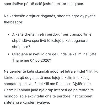
sportistëve për të dalë jashtë territorit shqiptar.
Në kërkesën drejtuar doganës, shoqata ngre dy pyetje
thelbësore:
A ka të drejtë mjeti i përdorur për transportin e
shpendëve sportivë të kalojë pikat doganore
shqiptare?
Cilat janë arsyet ligjore që u ndalua kalimi në Qafë
Thanë më 04.05.2026?
Në qendër të këtij skandali ndodhet letra e Fidel Yllit, ku
kërkohet që doganat të mos lejojnë kalimin e kësaj
shoqate sportive. Fidel Ylli me Ramazan Gjylën dhe
Gazmir Fehimin janë një grup interesi që po tenton të
monopolizojë aktivitetin dhe të përdorë institucionet
shtetërore kundër rivalëve.