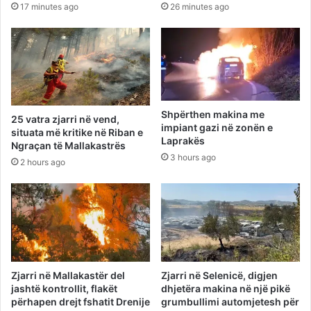
17 minutes ago
26 minutes ago
Shpërthen makina me
25 vatra zjarri në vend,
impiant gazi në zonën e
situata më kritike në Riban e
Laprakës
Ngraçan të Mallakastrës
3 hours ago
2 hours ago
Zjarri në Mallakastër del
Zjarri në Selenicë, digjen
jashtë kontrollit, flakët
dhjetëra makina në një pikë
përhapen drejt fshatit Drenije
grumbullimi automjetesh për