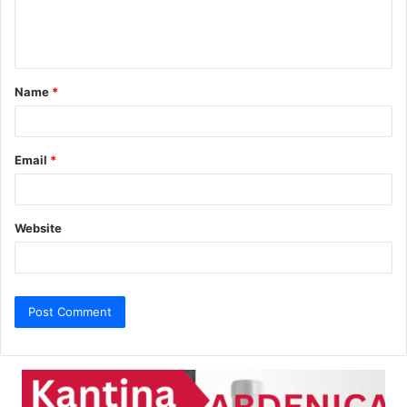
e
n
t
Name
*
*
Email
*
Website