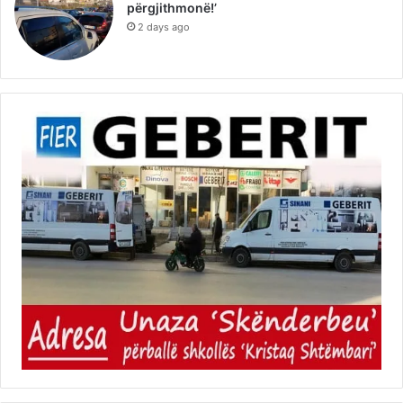
përgjithmonë!’
2 days ago