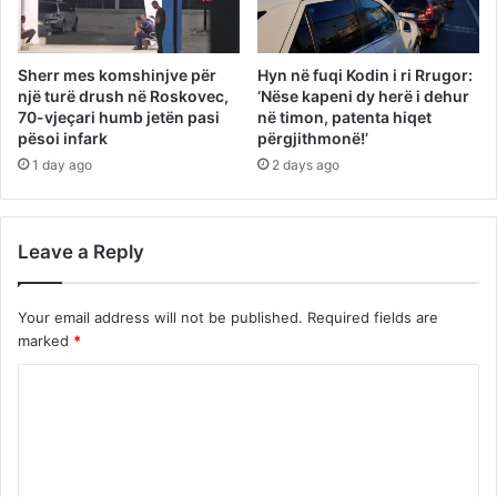
Sherr mes komshinjve për
Hyn në fuqi Kodin i ri Rrugor:
një turë drush në Roskovec,
‘Nëse kapeni dy herë i dehur
70-vjeçari humb jetën pasi
në timon, patenta hiqet
pësoi infark
përgjithmonë!’
1 day ago
2 days ago
Leave a Reply
Your email address will not be published.
Required fields are
marked
*
C
o
m
m