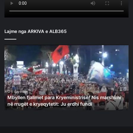
Lajme nga ARKIVA e ALB365
Mbyllen
fjalimet
para
Kryeministrisë/
Nis
marshimi
në
rrugët
6 days ago
Mbyllen fjalimet para Kryeministrisë/ Nis marshimi
e
në rrugët e kryeqytetit: Ju erdhi fundi
kryeqytetit:
Ju
erdhi
fundi