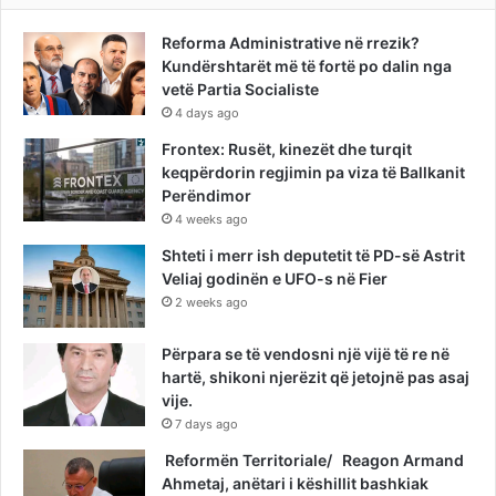
Reforma Administrative në rrezik?
Kundërshtarët më të fortë po dalin nga
vetë Partia Socialiste
4 days ago
Frontex: Rusët, kinezët dhe turqit
keqpërdorin regjimin pa viza të Ballkanit
Perëndimor
4 weeks ago
Shteti i merr ish deputetit të PD-së Astrit
Veliaj godinën e UFO-s në Fier
2 weeks ago
Përpara se të vendosni një vijë të re në
hartë, shikoni njerëzit që jetojnë pas asaj
vije.
7 days ago
Reformën Territoriale/ Reagon Armand
Ahmetaj, anëtari i këshillit bashkiak