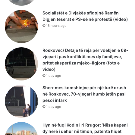
Socialistët e Divjakës sfidojnë Ramën –
Digjen teserat e PS-së në protestë (video)
16 hours ago
Roskovec/ Detaje të reja për vdekjen e 69-
vjeçarit pas konfliktit mes dy familjeve,
pritet ekspertiza mjeko-ligjore (foto e
video)
1 day ago
Sherr mes komshinjve për një turë drush
në Roskovec, 70-vjeçari humb jetën pasi
pësoi infark
1 day ago
Hyn në fuqi Kodin i ri Rrugor: ‘Nëse kapeni
dy herë i dehur në timon, patenta hiqet