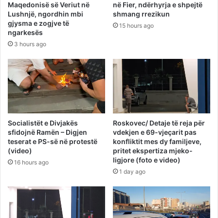
Maqedonisë së Veriut në
në Fier, ndërhyrja e shpejtë
Lushnjë, ngordhin mbi
shmang rrezikun
gjysma e zogjve të
15 hours ago
ngarkesës
3 hours ago
Socialistët e Divjakës
Roskovec/ Detaje të reja për
sfidojnë Ramën – Digjen
vdekjen e 69-vjeçarit pas
teserat e PS-së në protestë
konfliktit mes dy familjeve,
(video)
pritet ekspertiza mjeko-
ligjore (foto e video)
16 hours ago
1 day ago