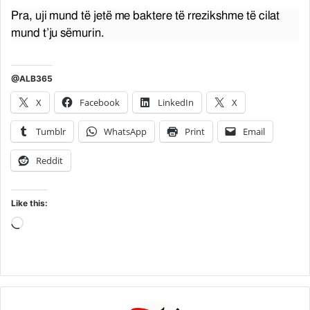
Pra, uji mund të jetë me baktere të rrezikshme të cilat
mund t’ju sëmurin.
@ALB365
X
Facebook
LinkedIn
X
Tumblr
WhatsApp
Print
Email
Reddit
Like this:
Loading…