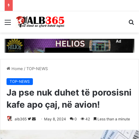
Menu
S
fo
Home
/
TOP-NEWS
TOP-NEWS
Ja pse nuk duhet të porosisni
kafe apo çaj, në avion!
Follow
Send
alb365
May 8, 2024
0
42
Less than a minute
on
an
Twitter
email