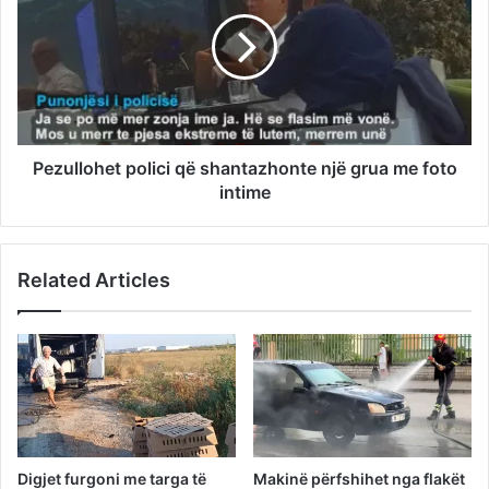
Pezullohet polici që shantazhonte një grua me foto
intime
Related Articles
Digjet furgoni me targa të
Makinë përfshihet nga flakët