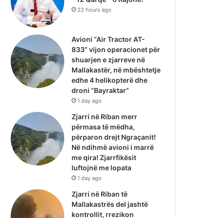
22 hours ago
Avioni “Air Tractor AT-
833” vijon operacionet për
shuarjen e zjarreve në
Mallakastër, në mbështetje
edhe 4 helikopterë dhe
droni “Bayraktar”
1 day ago
Zjarri në Riban merr
përmasa të mëdha,
përparon drejt Ngraçanit!
Në ndihmë avioni i marrë
me qira! Zjarrfikësit
luftojnë me lopata
1 day ago
Zjarri në Riban të
Mallakastrës del jashtë
kontrollit, rrezikon