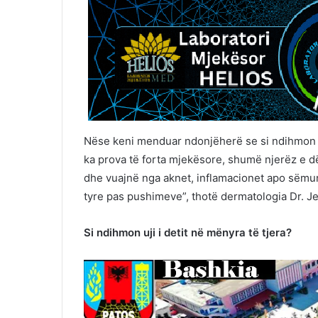
Nëse keni menduar ndonjëherë se si ndihmon uj
ka prova të forta mjekësore, shumë njerëz e 
dhe vuajnë nga aknet, inflamacionet apo sëmu
tyre pas pushimeve”, thotë dermatologia Dr. J
Si ndihmon uji i detit në mënyra të tjera?