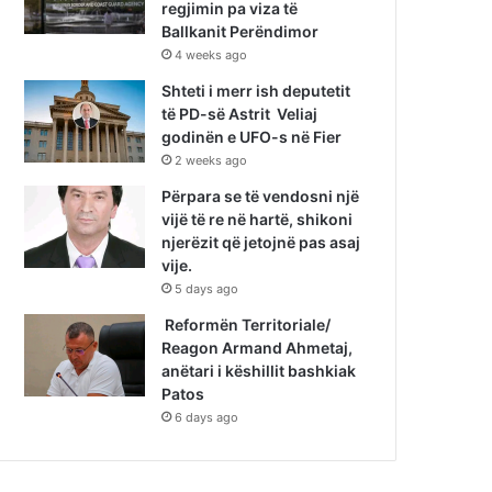
regjimin pa viza të
Ballkanit Perëndimor
4 weeks ago
Shteti i merr ish deputetit
të PD-së Astrit Veliaj
godinën e UFO-s në Fier
2 weeks ago
Përpara se të vendosni një
vijë të re në hartë, shikoni
njerëzit që jetojnë pas asaj
vije.
5 days ago
Reformën Territoriale/
Reagon Armand Ahmetaj,
anëtari i këshillit bashkiak
Patos
6 days ago