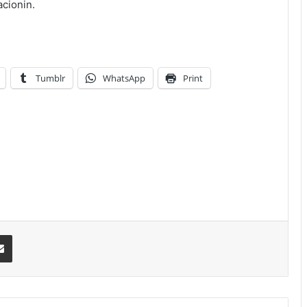
acionin.
Tumblr
WhatsApp
Print
erest
Share via Email