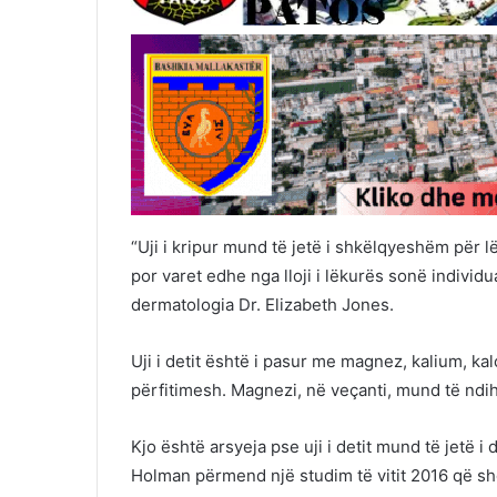
“Uji i kripur mund të jetë i shkëlqyeshëm për 
por varet edhe nga lloji i lëkurës sonë individua
dermatologia Dr. Elizabeth Jones.
Uji i detit është i pasur me magnez, kalium, ka
përfitimesh. Magnezi, në veçanti, mund të ndih
Kjo është arsyeja pse uji i detit mund të jetë 
Holman përmend një studim të vitit 2016 që shqyr