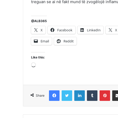
treguan se ai në fakt mund të zvogëlojë inflam
@ALB365
X
Facebook
LinkedIn
X
Email
Reddit
Like this:
Loading…
Facebook
Twitter
LinkedIn
Tumblr
Pint
Share