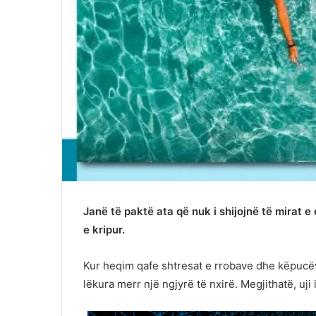
Janë të paktë ata që nuk i shijojnë të mirat e
e kripur.
Kur heqim qafe shtresat e rrobave dhe këpucë
lëkura merr një ngjyrë të nxirë. Megjithatë, uji