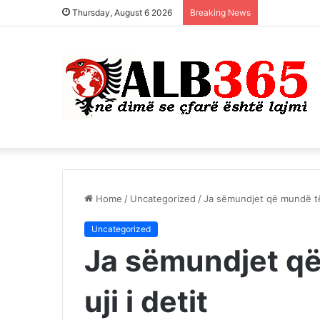
Thursday, August 6 2026
Breaking News
Home
/
Uncategorized
/
Ja sëmundjet që mundë të k
Uncategorized
Ja sëmundjet që
uji i detit