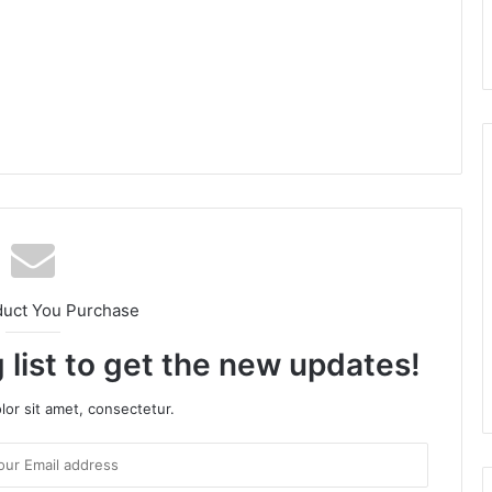
am
duct You Purchase
 list to get the new updates!
or sit amet, consectetur.