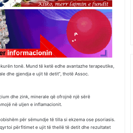
lëkurën tonë. Mund të ketë edhe avantazhe terapeutike,
le dhe gjendja e ujit të detit”, thotë Assoc.
lcium dhe zink, minerale që ofrojnë një sërë
mojë në uljen e inflamacionit.
i dobishëm për sëmundje të tilla si ekzema ose psoriasis.
toi përfitimet e ujit të thellë të detit dhe rezultatet