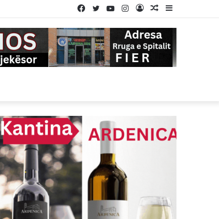
Facebook
Twitter
YouTube
Instagram
Log
Random
Sidebar
In
Article