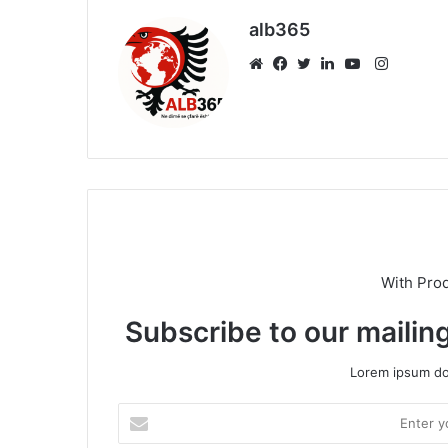
alb365
Instagr
Website
Facebook
Twitter
LinkedIn
YouTube
With Pro
Subscribe to our mailing
Lorem ipsum dol
Enter
your