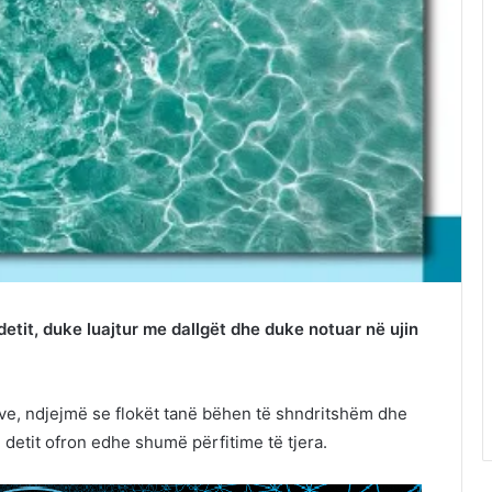
 detit, duke luajtur me dallgët dhe duke notuar në ujin
ve, ndjejmë se flokët tanë bëhen të shndritshëm dhe
 i detit ofron edhe shumë përfitime të tjera.