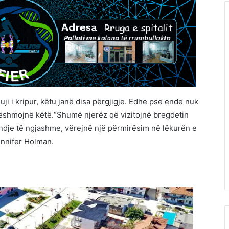
i i kripur, këtu janë disa përgjigje. Edhe pse ende nuk
dëshmojnë këtë.“Shumë njerëz që vizitojnë bregdetin
ndje të ngjashme, vërejnë një përmirësim në lëkurën e
ennifer Holman.