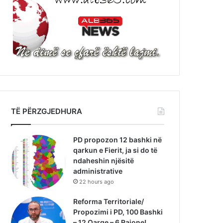
TË PËRZGJEDHURA
PD propozon 12 bashki në
qarkun e Fierit, ja si do të
ndaheshin njësitë
administrative
22 hours ago
Reforma Territoriale/
Propozimi i PD, 100 Bashki
– 12 Qarqe – 6 Rajone!