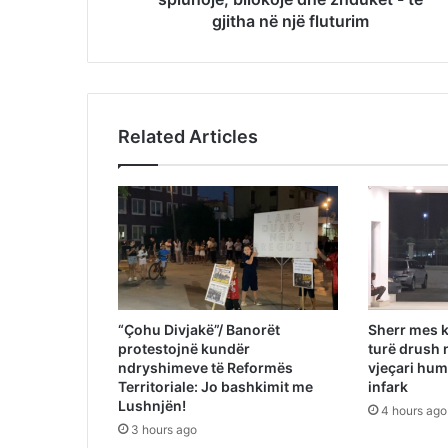
gjitha në një fluturim
Related Articles
“Çohu Divjakë”/ Banorët
Sherr mes k
protestojnë kundër
turë drush 
ndryshimeve të Reformës
vjeçari hum
Territoriale: Jo bashkimit me
infark
Lushnjën!
4 hours ago
3 hours ago