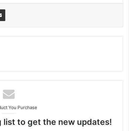
erest
Share via Email
am
duct You Purchase
 list to get the new updates!