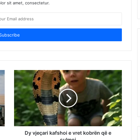
or sit amet, consectetur.
Dy vjeçari kafshoi e vret kobrën që e
sulmoi