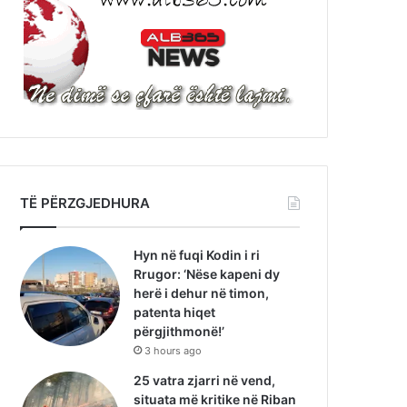
TË PËRZGJEDHURA
Hyn në fuqi Kodin i ri
Rrugor: ‘Nëse kapeni dy
herë i dehur në timon,
patenta hiqet
përgjithmonë!’
3 hours ago
25 vatra zjarri në vend,
situata më kritike në Riban