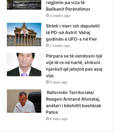
regjimin pa viza të
Ballkanit Perëndimor
4 weeks ago
Shteti i merr ish deputetit
të PD-së Astrit Veliaj
godinën e UFO-s në Fier
2 weeks ago
Përpara se të vendosni një
vijë të re në hartë, shikoni
njerëzit që jetojnë pas asaj
vije.
5 days ago
Reformën Territoriale/
Reagon Armand Ahmetaj,
anëtari i këshillit bashkiak
Patos
6 days ago