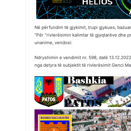
Në përfundim të gjykimit, trupi gjykues, bazuar n
“Për “rivlerësimin kalimtar të gjyqtarëve dhe
unanime, vendosi:
Ndryshimin e vendimit nr. 598, datë 13.12.2022 
nga detyra të subjektit të rivlerësimit Genci M