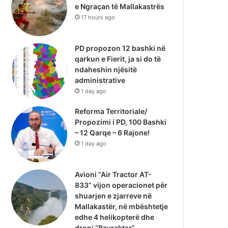
e Ngraçan të Mallakastrës
17 hours ago
PD propozon 12 bashki në
qarkun e Fierit, ja si do të
ndaheshin njësitë
administrative
1 day ago
Reforma Territoriale/
Propozimi i PD, 100 Bashki
– 12 Qarqe – 6 Rajone!
1 day ago
Avioni “Air Tractor AT-
833” vijon operacionet për
shuarjen e zjarreve në
Mallakastër, në mbështetje
edhe 4 helikopterë dhe
droni “Bayraktar”