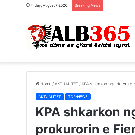
Friday, August 7 2026
Breaking News
Home
/
AKTUALITET
/
KPA shkarkon nga detyra pro
AKTUALITET
TOP-NEWS
KPA shkarkon n
prokurorin e Fier