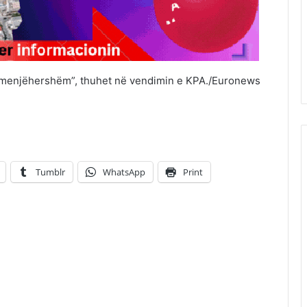
ë menjëhershëm”, thuhet në vendimin e KPA./Euronews
Tumblr
WhatsApp
Print