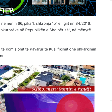
ë nenin 66, pika 1, shkronja “b” e ligjit nr. 84/2016,
 prokurorëve në Republikën e Shqipërisë”, në mënyrë
të Komisionit të Pavarur të Kualifikimit dhe shkarkimin
ane.