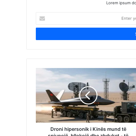
Lorem ipsum dol
Enter
your
Email
address
Droni hipersonik i Kinës mund të
spiunojë, bllokojë dhe zhduket - të