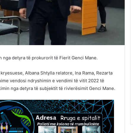
 nga detyra të prokurorit të Fierit Genci Mane.
kryesuese, Albana Shtylla relatore, Ina Rama, Rezarta
me vendosi ndryshimin e vendimi të vitit 2022 të
kimin nga detyra të subjektit të rivlerësimit Genci Mane.