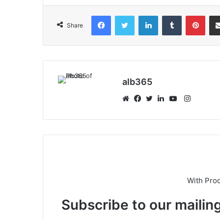
Facebook
Twitter
LinkedIn
Tumblr
Pint
Share
alb365
Instagr
Website
Facebook
Twitter
LinkedIn
YouTube
With Pro
Subscribe to our mailing