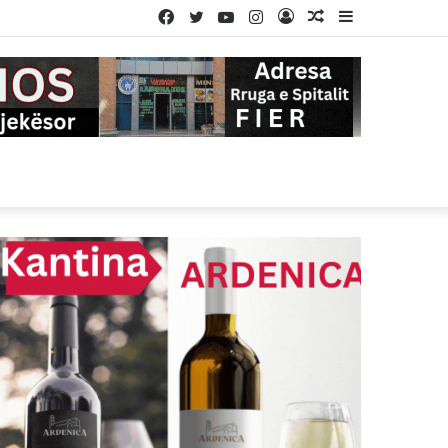
Facebook
Twitter
YouTube
Instagram
Log
Random
Sidebar
In
Article