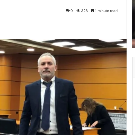
0
328
1 minute read