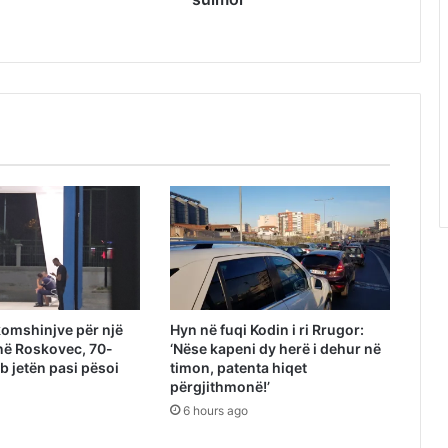
omshinjve për një
Hyn në fuqi Kodin i ri Rrugor:
në Roskovec, 70-
‘Nëse kapeni dy herë i dehur në
b jetën pasi pësoi
timon, patenta hiqet
përgjithmonë!’
6 hours ago