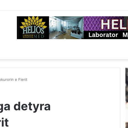
kurorin e Fierit
ga detyra
it