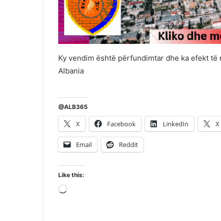
Ky vendim është përfundimtar dhe ka efekt t
Albania
@ALB365
X
Facebook
LinkedIn
X
Email
Reddit
Like this:
Loading…