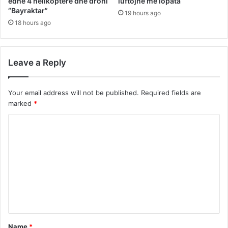
edhe 4 helikopterë dhe droni
luftojnë me lopata
“Bayraktar”
19 hours ago
18 hours ago
Leave a Reply
Your email address will not be published.
Required fields are
marked
*
C
o
m
m
e
n
t
Name
*