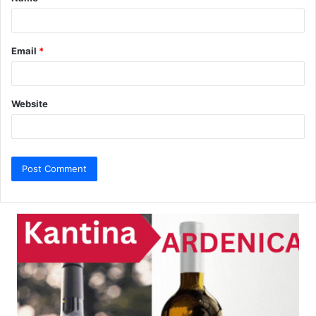
*
Email
*
Website