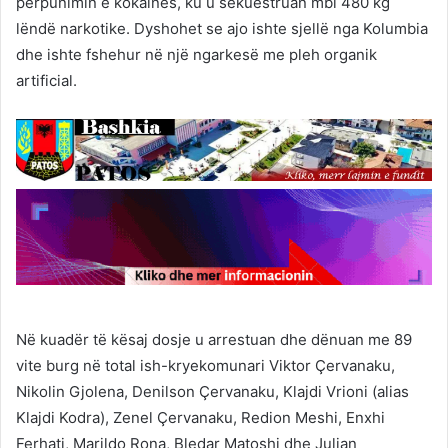
përpunimin e kokainës, ku u sekuestruan mbi 480 kg
lëndë narkotike. Dyshohet se ajo ishte sjellë nga Kolumbia
dhe ishte fshehur në një ngarkesë me pleh organik
artificial.
Në kuadër të kësaj dosje u arrestuan dhe dënuan me 89
vite burg në total ish-kryekomunari Viktor Çervanaku,
Nikolin Gjolena, Denilson Çervanaku, Klajdi Vrioni (alias
Klajdi Kodra), Zenel Çervanaku, Redion Meshi, Enxhi
Ferhati, Marildo Rona, Bledar Matoshi dhe Julian