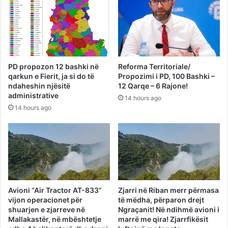
PD propozon 12 bashki në
Reforma Territoriale/
qarkun e Fierit, ja si do të
Propozimi i PD, 100 Bashki –
ndaheshin njësitë
12 Qarqe – 6 Rajone!
administrative
14 hours ago
14 hours ago
Avioni “Air Tractor AT-833”
Zjarri në Riban merr përmasa
vijon operacionet për
të mëdha, përparon drejt
shuarjen e zjarreve në
Ngraçanit! Në ndihmë avioni i
Mallakastër, në mbështetje
marrë me qira! Zjarrfikësit