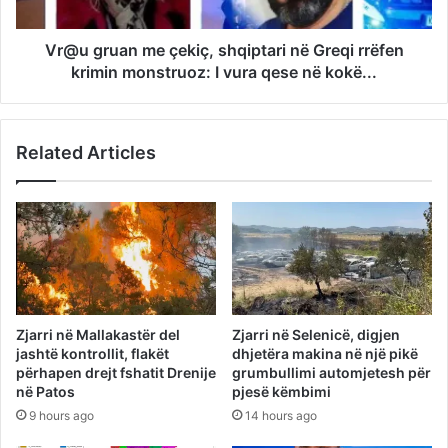
Vr@u gruan me çekiç, shqiptari në Greqi rrëfen
krimin monstruoz: I vura qese në kokë...
Related Articles
Zjarri në Mallakastër del
Zjarri në Selenicë, digjen
jashtë kontrollit, flakët
dhjetëra makina në një pikë
përhapen drejt fshatit Drenije
grumbullimi automjetesh për
në Patos
pjesë këmbimi
9 hours ago
14 hours ago