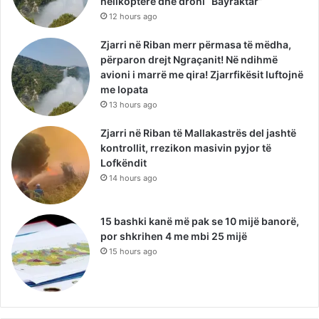
helikopterë dhe droni “Bayraktar”
12 hours ago
Zjarri në Riban merr përmasa të mëdha,
përparon drejt Ngraçanit! Në ndihmë
avioni i marrë me qira! Zjarrfikësit luftojnë
me lopata
13 hours ago
Zjarri në Riban të Mallakastrës del jashtë
kontrollit, rrezikon masivin pyjor të
Lofkëndit
14 hours ago
15 bashki kanë më pak se 10 mijë banorë,
por shkrihen 4 me mbi 25 mijë
15 hours ago