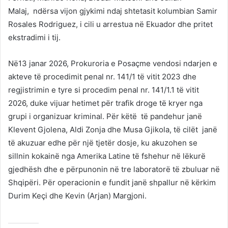
Malaj, ndërsa vijon gjykimi ndaj shtetasit kolumbian Samir
Rosales Rodriguez, i cili u arrestua në Ekuador dhe pritet
ekstradimi i tij.
Në13 janar 2026, Prokuroria e Posaçme vendosi ndarjen e
akteve të procedimit penal nr. 141/1 të vitit 2023 dhe
regjistrimin e tyre si procedim penal nr. 141/1.1 të vitit
2026, duke vijuar hetimet për trafik droge të kryer nga
grupi i organizuar kriminal. Për këtë të pandehur janë
Klevent Gjolena, Aldi Zonja dhe Musa Gjikola, të cilët janë
të akuzuar edhe për një tjetër dosje, ku akuzohen se
sillnin kokainë nga Amerika Latine të fshehur në lëkurë
gjedhësh dhe e përpunonin në tre laboratorë të zbuluar në
Shqipëri. Për operacionin e fundit janë shpallur në kërkim
Durim Keçi dhe Kevin (Arjan) Margjoni.