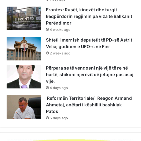
Frontex: Rusët, kinezët dhe turqit
keqpërdorin regjimin pa viza të Ballkanit
Perëndimor
4 weeks ago
Shteti i merr ish deputetit të PD-së Astrit
Veliaj godinën e UFO-s në Fier
2 weeks ago
Përpara se të vendosni një vijë të re në
hartë, shikoni njerëzit që jetojnë pas asaj
vije.
4 days ago
Reformën Territoriale/ Reagon Armand
Ahmetaj, anëtari i këshillit bashkiak
Patos
5 days ago