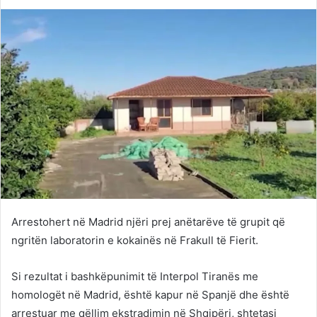
on
an
Twitter
email
Arrestohert në Madrid njëri prej anëtarëve të grupit që
ngritën laboratorin e kokainës në Frakull të Fierit.
Si rezultat i bashkëpunimit të Interpol Tiranës me
homologët në Madrid, është kapur në Spanjë dhe është
arrestuar me qëllim ekstradimin në Shqipëri, shtetasi