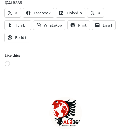
@ALB365
X
Facebook
LinkedIn
X
Tumblr
WhatsApp
Print
Email
Reddit
Like this:
Loading…