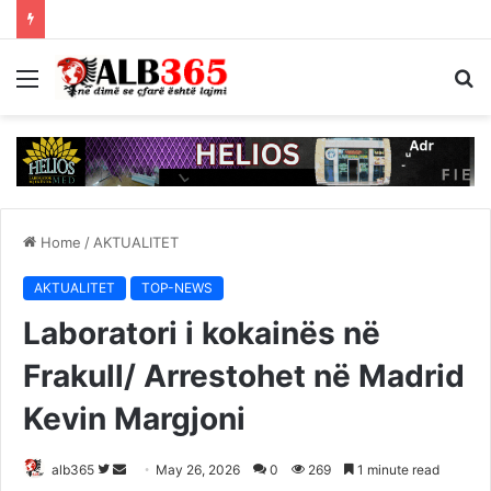
Menu
S
fo
Home
/
AKTUALITET
AKTUALITET
TOP-NEWS
Laboratori i kokainës në
Frakull/ Arrestohet në Madrid
Kevin Margjoni
Follow
Send
alb365
May 26, 2026
0
269
1 minute read