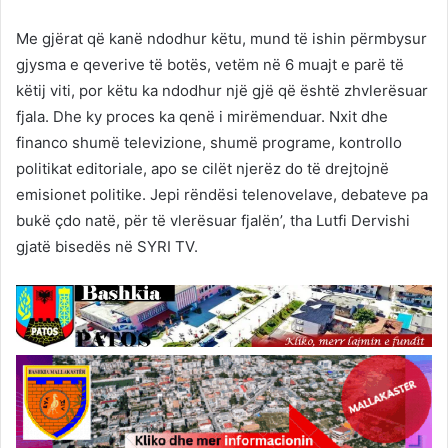
Me gjërat që kanë ndodhur këtu, mund të ishin përmbysur
gjysma e qeverive të botës, vetëm në 6 muajt e parë të
këtij viti, por këtu ka ndodhur një gjë që është zhvlerësuar
fjala. Dhe ky proces ka qenë i mirëmenduar. Nxit dhe
financo shumë televizione, shumë programe, kontrollo
politikat editoriale, apo se cilët njerëz do të drejtojnë
emisionet politike. Jepi rëndësi telenovelave, debateve pa
bukë çdo natë, për të vlerësuar fjalën’, tha Lutfi Dervishi
gjatë bisedës në SYRI TV.