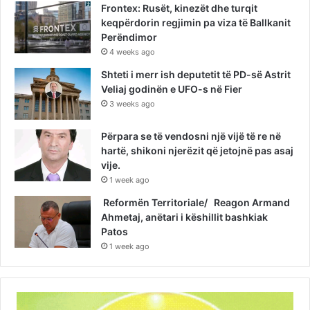
Frontex: Rusët, kinezët dhe turqit
keqpërdorin regjimin pa viza të Ballkanit
Perëndimor
4 weeks ago
Shteti i merr ish deputetit të PD-së Astrit
Veliaj godinën e UFO-s në Fier
3 weeks ago
Përpara se të vendosni një vijë të re në
hartë, shikoni njerëzit që jetojnë pas asaj
vije.
1 week ago
Reformën Territoriale/ Reagon Armand
Ahmetaj, anëtari i këshillit bashkiak
Patos
1 week ago