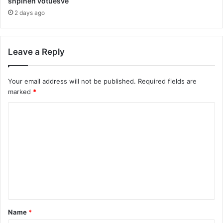
shpinën votuesve
2 days ago
Leave a Reply
Your email address will not be published.
Required fields are
marked
*
C
o
m
m
e
n
t
Name
*
*