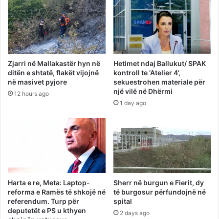
Zjarri në Mallakastër hyn në
Hetimet ndaj Ballukut/ SPAK
ditën e shtatë, flakët vijojnë
kontroll te ‘Atelier 4’,
në masivet pyjore
sekuestrohen materiale për
një vilë në Dhërmi
12 hours ago
1 day ago
Harta e re, Meta: Laptop-
Sherr në burgun e Fierit, dy
reforma e Ramës të shkojë në
të burgosur përfundojnë në
referendum. Turp për
spital
deputetët e PS u kthyen
2 days ago