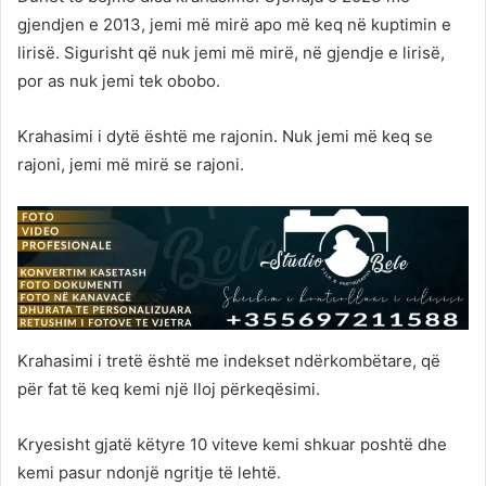
gjendjen e 2013, jemi më mirë apo më keq në kuptimin e
lirisë. Sigurisht që nuk jemi më mirë, në gjendje e lirisë,
por as nuk jemi tek obobo.
Krahasimi i dytë është me rajonin. Nuk jemi më keq se
rajoni, jemi më mirë se rajoni.
Krahasimi i tretë është me indekset ndërkombëtare, që
për fat të keq kemi një lloj përkeqësimi.
Kryesisht gjatë këtyre 10 viteve kemi shkuar poshtë dhe
kemi pasur ndonjë ngritje të lehtë.