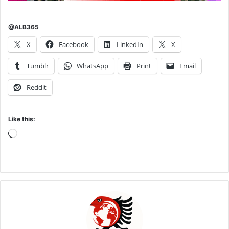
@ALB365
X
Facebook
LinkedIn
X
Tumblr
WhatsApp
Print
Email
Reddit
Like this:
Loading…