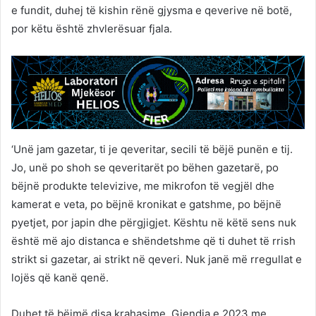
e fundit, duhej të kishin rënë gjysma e qeverive në botë,
por këtu është zhvlerësuar fjala.
‘Unë jam gazetar, ti je qeveritar, secili të bëjë punën e tij.
Jo, unë po shoh se qeveritarët po bëhen gazetarë, po
bëjnë produkte televizive, me mikrofon të vegjël dhe
kamerat e veta, po bëjnë kronikat e gatshme, po bëjnë
pyetjet, por japin dhe përgjigjet. Kështu në këtë sens nuk
është më ajo distanca e shëndetshme që ti duhet të rrish
strikt si gazetar, ai strikt në qeveri. Nuk janë më rregullat e
lojës që kanë qenë.
Duhet të bëjmë disa krahasime. Gjendja e 2023 me