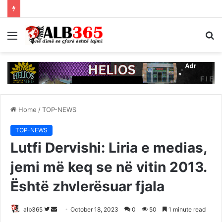
Menu
S
fo
Home
/
TOP-NEWS
TOP-NEWS
Lutfi Dervishi: Liria e medias,
jemi më keq se në vitin 2013.
Është zhvlerësuar fjala
Follow
Send
alb365
October 18, 2023
0
50
1 minute read
on
an