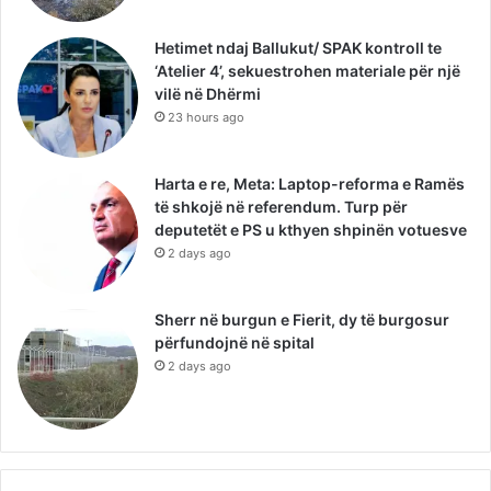
Hetimet ndaj Ballukut/ SPAK kontroll te
‘Atelier 4’, sekuestrohen materiale për një
vilë në Dhërmi
23 hours ago
Harta e re, Meta: Laptop-reforma e Ramës
të shkojë në referendum. Turp për
deputetët e PS u kthyen shpinën votuesve
2 days ago
Sherr në burgun e Fierit, dy të burgosur
përfundojnë në spital
2 days ago