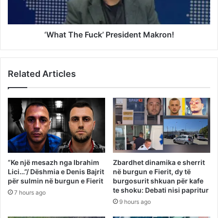
‘What The Fuck’ President Makron!
Related Articles
“Ke një mesazh nga Ibrahim
Zbardhet dinamika e sherrit
Lici…”/ Dëshmia e Denis Bajrit
në burgun e Fierit, dy të
për sulmin në burgun e Fierit
burgosurit shkuan për kafe
te shoku: Debati nisi papritur
7 hours ago
9 hours ago