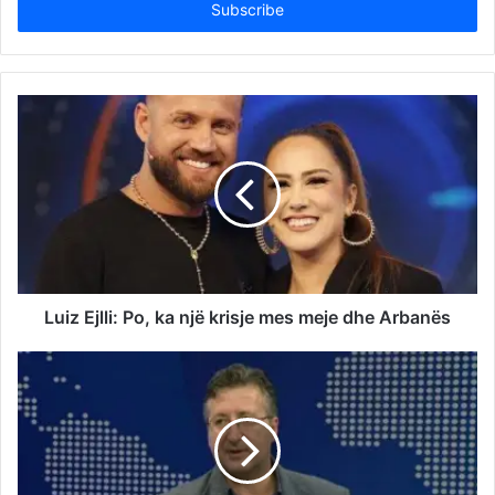
address
Luiz Ejlli: Po, ka një krisje mes meje dhe Arbanës