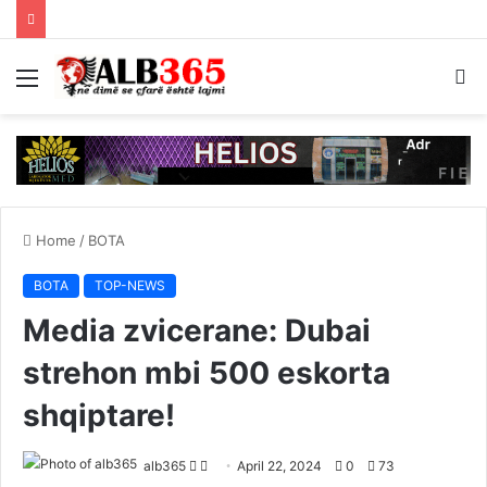
Menu
S
fo
Home
/
BOTA
BOTA
TOP-NEWS
Media zvicerane: Dubai
strehon mbi 500 eskorta
shqiptare!
Follow
Send
alb365
April 22, 2024
0
73