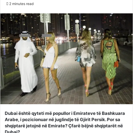
on
an
2 minutes read
Twitter
email
Dubai është qyteti më popullor i Emirateve të Bashkuara
Arabe, i pozicionuar në juglindje të Gjirit Persik. Por sa
shqiptarë jetojnë në Emirate? Çfarë bëjnë shqiptarët në
Dubai?