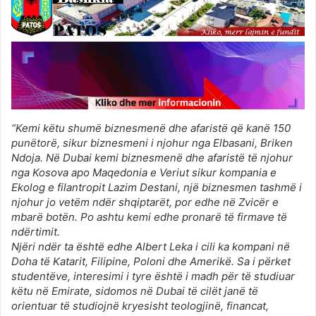
“Kemi këtu shumë biznesmenë dhe afaristë që kanë 150
punëtorë, sikur biznesmeni i njohur nga Elbasani, Briken
Ndoja. Në Dubai kemi biznesmenë dhe afaristë të njohur
nga Kosova apo Maqedonia e Veriut sikur kompania e
Ekolog e filantropit Lazim Destani, një biznesmen tashmë i
njohur jo vetëm ndër shqiptarët, por edhe në Zvicër e
mbarë botën. Po ashtu kemi edhe pronarë të firmave të
ndërtimit.
Njëri ndër ta është edhe Albert Leka i cili ka kompani në
Doha të Katarit, Filipine, Poloni dhe Amerikë. Sa i përket
studentëve, interesimi i tyre është i madh për të studiuar
këtu në Emirate, sidomos në Dubai të cilët janë të
orientuar të studiojnë kryesisht teologjinë, financat,