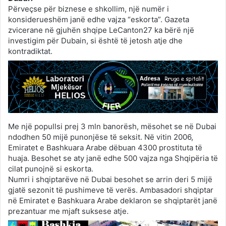
Përveçse për biznese e shkollim, një numër i
konsiderueshëm janë edhe vajza “eskorta”. Gazeta
zvicerane në gjuhën shqipe LeCanton27 ka bërë një
investigim për Dubain, si është të jetosh atje dhe
kontradiktat.
Me një popullsi prej 3 mln banorësh, mësohet se në Dubai
ndodhen 50 mijë punonjëse të seksit. Në vitin 2006,
Emiratet e Bashkuara Arabe dëbuan 4300 prostituta të
huaja. Besohet se aty janë edhe 500 vajza nga Shqipëria të
cilat punojnë si eskorta.
Numri i shqiptarëve në Dubai besohet se arrin deri 5 mijë
gjatë sezonit të pushimeve të verës. Ambasadori shqiptar
në Emiratet e Bashkuara Arabe deklaron se shqiptarët janë
prezantuar me mjaft suksese atje.