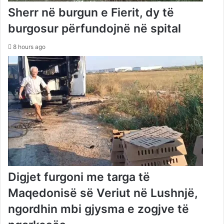
Sherr në burgun e Fierit, dy të
burgosur përfundojnë në spital
8 hours ago
Digjet furgoni me targa të
Maqedonisë së Veriut në Lushnjë,
ngordhin mbi gjysma e zogjve të