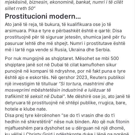
mjekësinë, biznesin, ekonominë, bankat, numri i të cilët
sillet rreth 50″
Prostitucioni modern…
Ato janë të reja, të bukura, të kualifikuara ose jo të
arsimuara. Pika e tyre e përbashkët është e qartë: Disa
prostituojnë për të siguruar jetesën, shumica janë për t’u
pasuruar lehtë dhe më shpejt. Numri i prostitutave është
më i lartë nga vende si Rusia, Ukraina dhe Serbia.
Por nuk mungojnë as shqiptaret. Mësohet se mbi 500
shqiptare janë sot në Dubai të cilat kamuflohen sikur
punojnë në kompani të ndryshne, por në fakt puna e tyre
është ajo e eskortës. Në qershor 2023, Reuters publikoi
një investigim të titulluar
“Si tortura, mashtrimi dhe
mosveprimi mbështetësin industrinë e lulëzuar të
trafikimit të seksit në Dubai”
. Me dëshirë ose jo, ato janë të
detyruara të prostituojnë në shtëpi publike, rrugica, bare,
hotele e klube nate.
Disa prej tyre kërcënohen “se do t’i vrasin dhe do t’i
hedhin në shkretëtirë” nëse nuk binden. Ato që nuk fitonin
mjaftueshëm para dyshohet se u dërguan në një dhomë,
ku vëllai i Christy Gold i ndëshkonte duke i lënë pa ngrënë