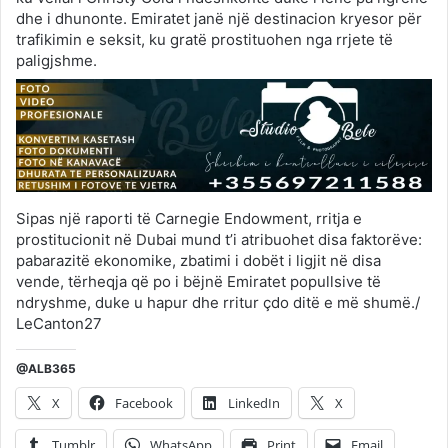
dhe i dhunonte. Emiratet janë një destinacion kryesor për
trafikimin e seksit, ku gratë prostituohen nga rrjete të
paligjshme.
Sipas një raporti të Carnegie Endowment, rritja e
prostitucionit në Dubai mund t’i atribuohet disa faktorëve:
pabarazitë ekonomike, zbatimi i dobët i ligjit në disa
vende, tërheqja që po i bëjnë Emiratet popullsive të
ndryshme, duke u hapur dhe rritur çdo ditë e më shumë./
LeCanton27
@ALB365
X
Facebook
LinkedIn
X
Tumblr
WhatsApp
Print
Email