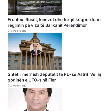
Frontex: Rusët, kinezët dhe turqit keqpërdorin
regjimin pa viza të Ballkanit Perëndimor
4 weeks ago
Shteti i merr ish deputetit të PD-së Astrit Veliaj
godinën e UFO-s në Fier
2 weeks ago