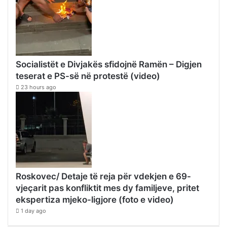
Socialistët e Divjakës sfidojnë Ramën – Digjen
teserat e PS-së në protestë (video)
23 hours ago
Roskovec/ Detaje të reja për vdekjen e 69-
vjeçarit pas konfliktit mes dy familjeve, pritet
ekspertiza mjeko-ligjore (foto e video)
1 day ago