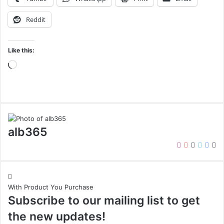
Reddit
Like this:
Loading…
alb365
Instagram
YouTube
LinkedIn
Twitter
Face
We
With Product You Purchase
Subscribe to our mailing list to get
the new updates!