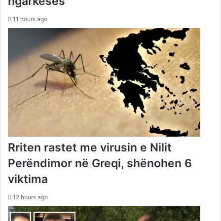
ngarkesës
11 hours ago
Rriten rastet me virusin e Nilit
Perëndimor në Greqi, shënohen 6
viktima
12 hours ago