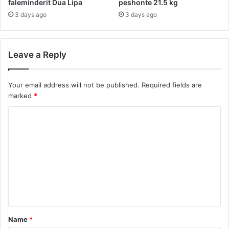
faleminderit Dua Lipa
peshonte 21.5 kg
3 days ago
3 days ago
Leave a Reply
Your email address will not be published.
Required fields are
marked
*
C
o
m
m
e
n
t
Name
*
*