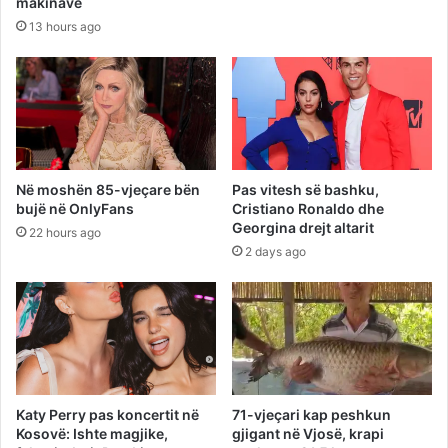
makinave
13 hours ago
Në moshën 85-vjeçare bën
Pas vitesh së bashku,
bujë në OnlyFans
Cristiano Ronaldo dhe
Georgina drejt altarit
22 hours ago
2 days ago
Katy Perry pas koncertit në
71-vjeçari kap peshkun
Kosovë: Ishte magjike,
gjigant në Vjosë, krapi