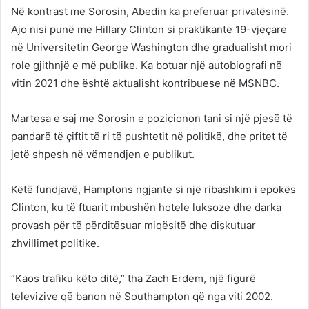
Në kontrast me Sorosin, Abedin ka preferuar privatësinë.
Ajo nisi punë me Hillary Clinton si praktikante 19-vjeçare
në Universitetin George Washington dhe gradualisht mori
role gjithnjë e më publike. Ka botuar një autobiografi në
vitin 2021 dhe është aktualisht kontribuese në MSNBC.
Martesa e saj me Sorosin e pozicionon tani si një pjesë të
pandarë të çiftit të ri të pushtetit në politikë, dhe pritet të
jetë shpesh në vëmendjen e publikut.
Këtë fundjavë, Hamptons ngjante si një ribashkim i epokës
Clinton, ku të ftuarit mbushën hotele luksoze dhe darka
provash për të përditësuar miqësitë dhe diskutuar
zhvillimet politike.
“Kaos trafiku këto ditë,” tha Zach Erdem, një figurë
televizive që banon në Southampton që nga viti 2002.