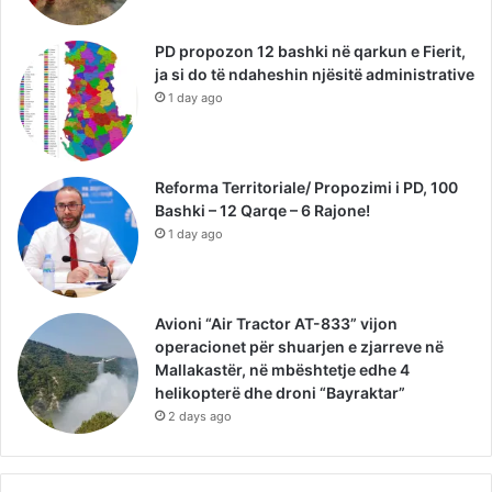
PD propozon 12 bashki në qarkun e Fierit,
ja si do të ndaheshin njësitë administrative
1 day ago
Reforma Territoriale/ Propozimi i PD, 100
Bashki – 12 Qarqe – 6 Rajone!
1 day ago
Avioni “Air Tractor AT-833” vijon
operacionet për shuarjen e zjarreve në
Mallakastër, në mbështetje edhe 4
helikopterë dhe droni “Bayraktar”
2 days ago