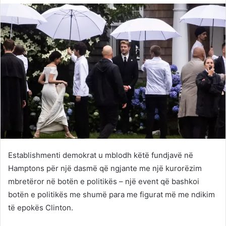
Twitter
email
Establishmenti demokrat u mblodh këtë fundjavë në
Hamptons për një dasmë që ngjante me një kurorëzim
mbretëror në botën e politikës – një event që bashkoi
botën e politikës me shumë para me figurat më me ndikim
të epokës Clinton.