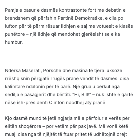
Pamja e pasur e dasmës kontrastonte fort me debatin e
brendshëm që përfshin Partinë Demokratike, e cila po
lufton për të përmirësuar lidhjen e saj me votuesit e klasës
punëtore – një lidhje që mendohet gjerësisht se e ka
humbur.
Ndërsa Maserati, Porsche dhe makina të tjera luksoze
rrëshqisnin përgjatë rrugës pranë vendit të dasmës, disa
kalimtarë ndalonin për të parë. Një grua u përkul nga
sedilja e pasagjerit dhe bërtiti: “Hi, Bill!” – nuk ishte e qartë
nëse ish-presidenti Clinton ndodhej aty pranë.
Kjo dasmë mund të jetë ngjarja më e përfolur e verës për
elitën shoqërore – por vetëm për pak javë. Më vonë këtë
muaj, disa nga të njëjtët të ftuar pritet të udhëtojnë drejt