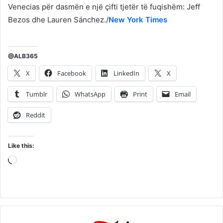
Venecias për dasmën e një çifti tjetër të fuqishëm: Jeff
Bezos dhe Lauren Sánchez./
New York Times
@ALB365
X
Facebook
LinkedIn
X
Tumblr
WhatsApp
Print
Email
Reddit
Like this:
Loading…