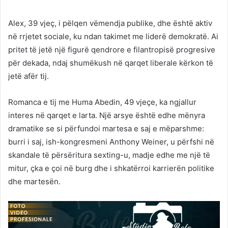
Alex, 39 vjeç, i pëlqen vëmendja publike, dhe është aktiv
në rrjetet sociale, ku ndan takimet me liderë demokratë. Ai
pritet të jetë një figurë qendrore e filantropisë progresive
për dekada, ndaj shumëkush në qarqet liberale kërkon të
jetë afër tij.
Romanca e tij me Huma Abedin, 49 vjeçe, ka ngjallur
interes në qarqet e larta. Një arsye është edhe mënyra
dramatike se si përfundoi martesa e saj e mëparshme:
burri i saj, ish-kongresmeni Anthony Weiner, u përfshi në
skandale të përsëritura sexting-u, madje edhe me një të
mitur, çka e çoi në burg dhe i shkatërroi karrierën politike
dhe martesën.