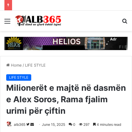
Menu
S
fo
Home
/
LIFE STYLE
LIFE STYLE
Milionerët e majtë në dasmën
e Alex Soros, Rama fjalim
urimi për çiftin
Follow
Send
alb365
June 15, 2025
0
297
4 minutes read
on
an