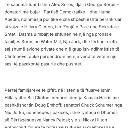
Të sapomartuarit ishin Alex Soros, djali i George Soros –
donatori më bujar i Partisë Demokratike – dhe Huma
Abedin, ndihmësja politike e cila shpesh është përshkruar
si vajza e Hillary Clinton, ish-Zonjë e Parë dhe Sekretare
Shteti. Dasma u mbajt të shtunën në një nga pronat e
familjes Soros në Water Mill, Nju Jork, dhe tërhoqi rreth
saj shumë avionë privatë dhe një grup ish-ndihmësish të
Clintonëve, duke përqendruar në një vend të vetëm një
sasi të pazakontë pasurie dhe pushteti.
Përtej familjarëve të çiftit, në listën e të ftuarve ishin:
Hillary dhe Bill Clinton; nënpresidentja Kamala Harris me
bashkëshortin Doug Emhoff; senatori Chuck Schumer nga
Nju Jorku, udhëheqës i pakicës; ish-kryetarja e Dhomës
së Përfaqësuesve Nancy Pelosi; yje si Nicky Hilton
Rothschild; figura të botës së kulturës si drejtoresha e