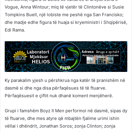
Vogue, Anna Wintour; miq të vjetër të Clintonëve si Susie
Tompkins Buell, një lobiste me peshë nga San Francisko;
dhe madje edhe figura të huaja si kryeministri i Shqipërisë,
Edi Rama.
Ky parakalim yjesh u përshkrua nga katër të pranishëm në
dasmë si dhe nga disa përfaqësues të të ftuarve.
Përfaqësuesit e çiftit nuk dhanë koment menjëherë.
Grupi i famshëm Boyz II Men performoi në dasmë, sipas dy
të ftuarve, dhe mes atyre që mbajtën fjalime urimi ishin
vëllai i dhëndrit, Jonathan Soros; zonja Clinton; zonja