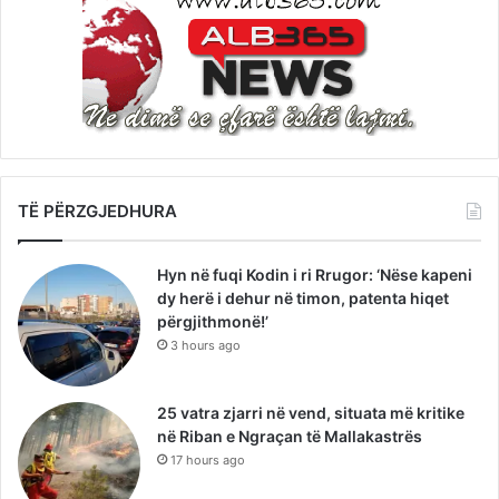
TË PËRZGJEDHURA
Hyn në fuqi Kodin i ri Rrugor: ‘Nëse kapeni
dy herë i dehur në timon, patenta hiqet
përgjithmonë!’
3 hours ago
25 vatra zjarri në vend, situata më kritike
në Riban e Ngraçan të Mallakastrës
17 hours ago