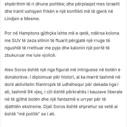
shpërthim të ri dhune politike; dhe përplasjet mes Izraelit
dhe Iranit ushqyen frikën e një konflikti më të gjerë në
Lindjen e Mesme.
Por në Hamptons gjithçka ishte më e qetë, ndërsa kolona
me SUV të zeza sillnin të ftuarit përgjatë një rruge të
ngushtë të rrethuar me pyje dhe kalonin një portë të
zbukuruar me lule vjollcë.
Alex Soros është një nga figurat më intriguese në botën e
donatorëve. I diplomuar për histori, ai ka marrë tashmë në
dorë aktivitetin filantropik të udhëhequr për dekada nga i
ati, tashmë 94 vjeç, i cili është përkrahës i kauzave liberale
në të gjithë botën dhe një fantazmë e urryer për të
djathtën ekstreme. Djali Soros është shprehur se vetë ai
është “më politik” se i ati.