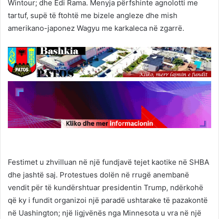
Wintour; dhe Edi Rama. Menyja përfshinte agnolotti me
tartuf, supë të ftohtë me bizele angleze dhe mish
amerikano-japonez Wagyu me karkaleca në zgarrë.
Festimet u zhvilluan në një fundjavë tejet kaotike në SHBA
dhe jashtë saj. Protestues dolën në rrugë anembanë
vendit për të kundërshtuar presidentin Trump, ndërkohë
që ky i fundit organizoi një paradë ushtarake të pazakontë
në Uashington; një ligjvënës nga Minnesota u vra në një