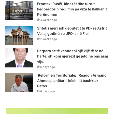
Frontex: Rusët, kinezët dhe turqit
keqpërdorin regjimin pa viza të Ballkanit
Perëndimor
4 weeks ago
Shteti i merr ish deputetit të PD-së Astrit
Veliaj godinën e UFO-s në Fier
2 weeks ago
Përpara se të vendosni një vijë të re në
hartë, shikoni njerëzit që jetojnë pas asaj
vije.
5 days ago
Reformën Territoriale/ Reagon Armand
Ahmetaj, anëtari i këshillit bashkiak
Patos
6 days ago