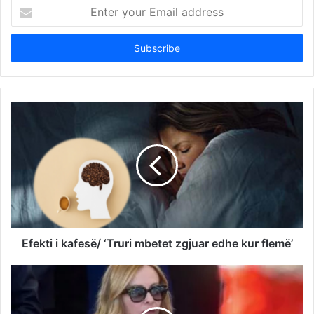
Enter
your
Email
address
Efekti i kafesë/ ‘Truri mbetet zgjuar edhe kur flemë’