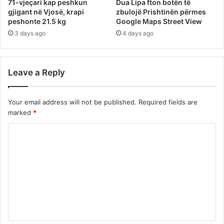
71-vjeçari kap peshkun
Dua Lipa fton botën të
gjigant në Vjosë, krapi
zbulojë Prishtinën përmes
peshonte 21.5 kg
Google Maps Street View
3 days ago
4 days ago
Leave a Reply
Your email address will not be published.
Required fields are
marked
*
C
o
m
m
e
n
t