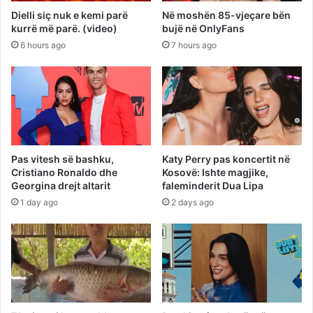
Dielli siç nuk e kemi parë
Në moshën 85-vjeçare bën
kurrë më parë. (video)
bujë në OnlyFans
6 hours ago
7 hours ago
Pas vitesh së bashku,
Katy Perry pas koncertit në
Cristiano Ronaldo dhe
Kosovë: Ishte magjike,
Georgina drejt altarit
faleminderit Dua Lipa
1 day ago
2 days ago