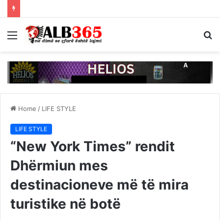
Menu
S
fo
Home
/
LIFE STYLE
LIFE STYLE
“New York Times” rendit
Dhërmiun mes
destinacioneve më të mira
turistike në botë