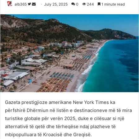
Follow
Send
alb365
July 25, 2025
0
244
1 minute read
on
an
Twitter
email
Gazeta prestigjioze amerikane New York Times ka
përfshirë Dhërmiun në listën e destinacioneve më të mira
turistike globale për verën 2025, duke e cilësuar si një
alternativë të qetë dhe tërheqëse ndaj plazheve të
mbipopulluara të Kroacisë dhe Greqisë.