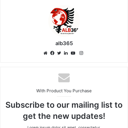
alb365
Instagram
Website
Facebook
Twitter
LinkedIn
YouTube
With Product You Purchase
Subscribe to our mailing list to
get the new updates!
Lorem ipsum dolor sit amet, consectetur.