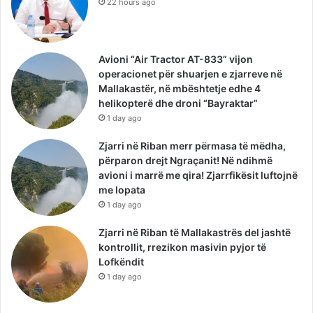
22 hours ago
Avioni “Air Tractor AT-833” vijon
operacionet për shuarjen e zjarreve në
Mallakastër, në mbështetje edhe 4
helikopterë dhe droni “Bayraktar”
1 day ago
Zjarri në Riban merr përmasa të mëdha,
përparon drejt Ngraçanit! Në ndihmë
avioni i marrë me qira! Zjarrfikësit luftojnë
me lopata
1 day ago
Zjarri në Riban të Mallakastrës del jashtë
kontrollit, rrezikon masivin pyjor të
Lofkëndit
1 day ago