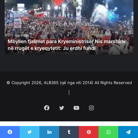
para
Kryeministrisë/
Nis
marshimi
në
rrugët
5 days ago
Mbyllen fjalimet para Kryeministrisë/ Nis marshimi
e
në rrugët e kryeqytetit: Ju erdhi fundi
kryeqytetit:
Ju
erdhi
fundi
© Copyright 2026, ALB365 (që nga viti 2014) All Rights Reserved
|
Facebook
Twitter
YouTube
Instagram