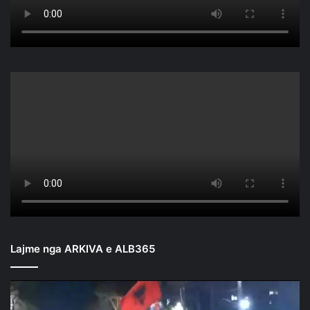
Lajme nga ARKIVA e ALB365
Mbyllen
fjalimet