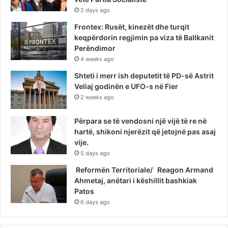
2 days ago
Frontex: Rusët, kinezët dhe turqit
keqpërdorin regjimin pa viza të Ballkanit
Perëndimor
4 weeks ago
Shteti i merr ish deputetit të PD-së Astrit
Veliaj godinën e UFO-s në Fier
2 weeks ago
Përpara se të vendosni një vijë të re në
hartë, shikoni njerëzit që jetojnë pas asaj
vije.
5 days ago
Reformën Territoriale/ Reagon Armand
Ahmetaj, anëtari i këshillit bashkiak
Patos
6 days ago