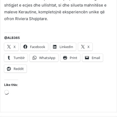
shtigjet e ecjes dhe ullishtat, si dhe silueta mahnitëse e
maleve Kerautine, kompletojnë eksperiencën unike që
ofron Riviera Shqiptare.
@ALB365
X
Facebook
LinkedIn
X
Tumblr
WhatsApp
Print
Email
Reddit
Like this:
Loading…