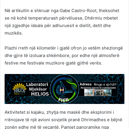
Në artikullin e shkruar nga Gabe Castro-Root, theksohet
se në kohë temperaturash përvëluese, Dhërmiu mbetet
një zgjedhje ideale për adhuruesit e diellit, detit dhe
muzikës.
Plazhi rreth një kilometër i gjatë ofron jo vetëm shezlongë
dhe gjire të izoluara shkëmbore, por edhe një atmosferë
festive me festivale muzikore gjatë gjithë verës.
Aktivitetet si kajaku, zhytja me maskë dhe eksplorimi i
rrënojave të një avioni sovjetik pranë Dhrimadhes e bëjnë
zonën edhe më të veçantë. Pamjet panoramike nga