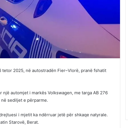
6 tetor 2025, në autostradën Fier–Vlorë, pranë fshatit
ar një automjet i markës Volkswagen, me targa AB 276
ë në sediljet e përparme.
ejtuesi i mjetit ka ndërruar jetë për shkaqe natyrale.
atin Starovë, Berat.