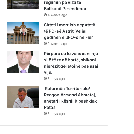
regjimin pa viza të
Ballkanit Perëndimor
4 weeks ago
Shteti i merr ish deputetit
të PD-së Astrit Veliaj
godinën e UFO-s në Fier
2 weeks ago
Përpara se të vendosni një
vijë të re në hartë, shikoni
njerëzit që jetojnë pas asaj
vije.
5 days ago
Reformën Territoriale/
Reagon Armand Ahmetaj,
anëtari i këshillit bashkiak
Patos
5 days ago