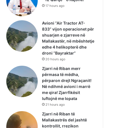
17 hours ago
Avioni “Air Tractor AT-
833” vijon operacionet për
shuarjen e zjarreve në
Mallakastër, në mbështetje
edhe 4 helikopterë dhe
droni “Bayraktar”
20 hours ago
Zjarri në Riban merr
përmasa të mëdha,
përparon drejt Ngraçanit!
Në ndihmë avioni i marrë
me qira! Zjarrfikësit
luftojnë me lopata
21 hours ago
Zjarri në Riban të
Mallakastrës del jashtë
kontrollit, rrezikon