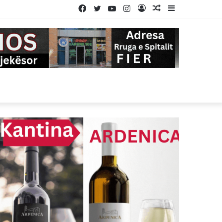
Facebook
Twitter
YouTube
Instagram
Log
Random
Sidebar
In
Article