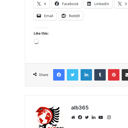
X
Facebook
LinkedIn
X
Email
Reddit
Like this:
Loading…
Facebook
Twitter
LinkedIn
Tumblr
Pint
Share
alb365
Instagr
Website
Facebook
Twitter
LinkedIn
YouTube