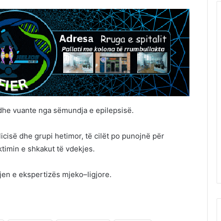
 dhe vuante nga sëmundja e epilepsisë.
cisë dhe grupi hetimor, të cilët po punojnë për
timin e shkakut të vdekjes.
jen e ekspertizës mjeko–ligjore.