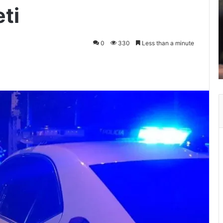
ti
0
330
Less than a minute