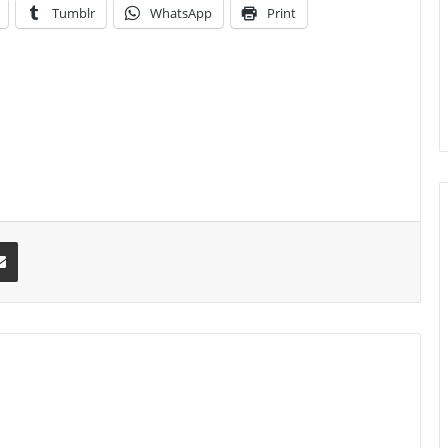
Tumblr
WhatsApp
Print
erest
Share via Email
am