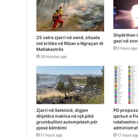
Shpërthen 
25 vatra zjarri në vend, situata
gazi në zon
më kritike në Riban e Ngraçan të
2 hours ago
Mallakastrës
36 minutes ago
Zjarri në Selenicë, digjen
PD propozo
dhjetëra makina në një pikë
qarkun e Fier
grumbullimi automjetesh për
ndaheshin n
pjesë këmbimi
administrat
17 hours ago
17 hours ag