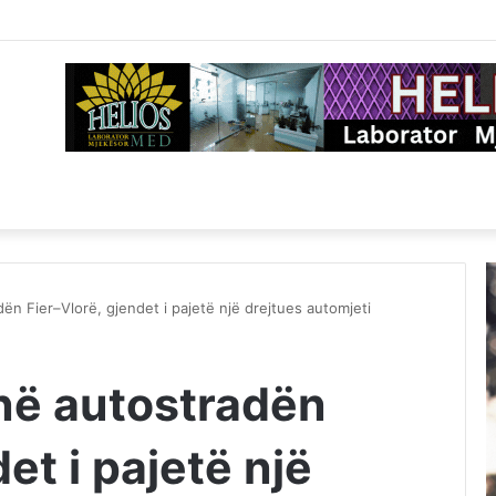
ën Fier–Vlorë, gjendet i pajetë një drejtues automjeti
 në autostradën
et i pajetë një