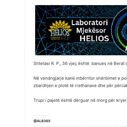
Shtetasi R. P., 36 vjeç është banues në Berat
Në vendngjarje kanë mbërritur shërbimet e poli
zbardhjen e plotë të rrethanave dhe për përcak
Trupi i pajetë është dërguar në morg për kryer
@ALB365