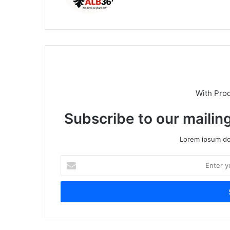
With Pro
Subscribe to our mailing
Lorem ipsum dol
Enter
your
Email
address