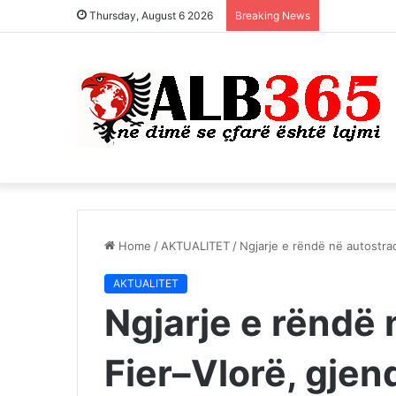
Thursday, August 6 2026
Breaking News
Home
/
AKTUALITET
/
Ngjarje e rëndë në autostrad
AKTUALITET
Ngjarje e rëndë
Fier–Vlorë, gjend