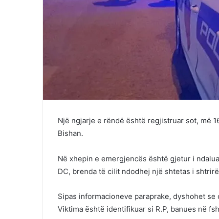
Një ngjarje e rëndë është regjistruar sot, më 1
Bishan.
Në xhepin e emergjencës është gjetur i ndalu
DC, brenda të cilit ndodhej një shtetas i shtrir
Sipas informacioneve paraprake, dyshohet se dr
Viktima është identifikuar si R.P, banues në fsh