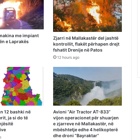
makina me impiant
Zjarri në Mallakastër del jashtë
ën e Laprakës
kontrollit, flakët përhapen drejt
fshatit Drenije në Patos
12 hours ago
n 12 bashki në
Avioni “Air Tractor AT-833”
it, ja si do të
vijon operacionet për shuarjen
jësitë
e zjarreve në Mallakastër, në
ive
mbështetje edhe 4 helikopterë
dhe droni “Bayraktar”
o