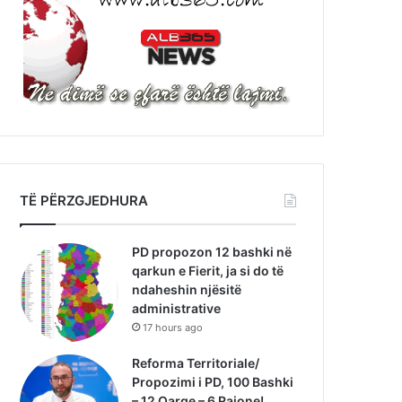
TË PËRZGJEDHURA
PD propozon 12 bashki në
qarkun e Fierit, ja si do të
ndaheshin njësitë
administrative
17 hours ago
Reforma Territoriale/
Propozimi i PD, 100 Bashki
– 12 Qarqe – 6 Rajone!