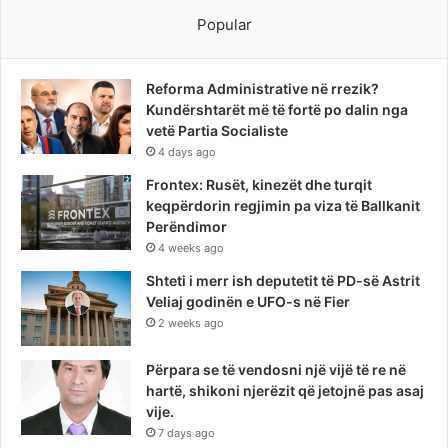
Popular
Reforma Administrative në rrezik?
Kundërshtarët më të fortë po dalin nga
vetë Partia Socialiste
4 days ago
Frontex: Rusët, kinezët dhe turqit
keqpërdorin regjimin pa viza të Ballkanit
Perëndimor
4 weeks ago
Shteti i merr ish deputetit të PD-së Astrit
Veliaj godinën e UFO-s në Fier
2 weeks ago
Përpara se të vendosni një vijë të re në
hartë, shikoni njerëzit që jetojnë pas asaj
vije.
7 days ago