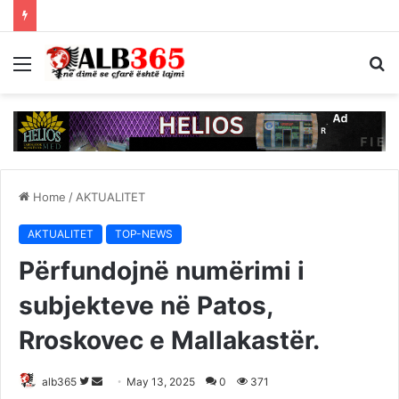
Menu
S
fo
Home
/
AKTUALITET
AKTUALITET
TOP-NEWS
Përfundojnë numërimi i
subjekteve në Patos,
Rroskovec e Mallakastër.
Follow
Send
alb365
May 13, 2025
0
371