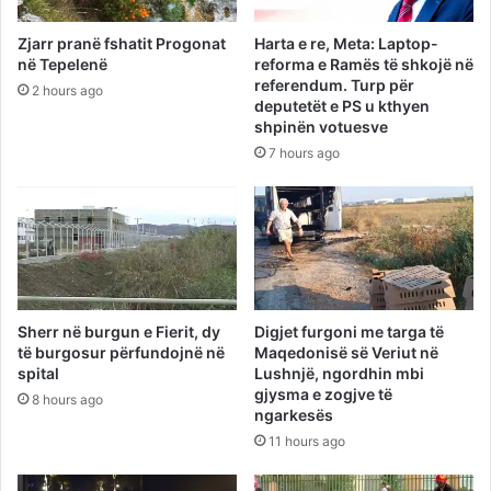
Zjarr pranë fshatit Progonat
Harta e re, Meta: Laptop-
në Tepelenë
reforma e Ramës të shkojë në
referendum. Turp për
2 hours ago
deputetët e PS u kthyen
shpinën votuesve
7 hours ago
Sherr në burgun e Fierit, dy
Digjet furgoni me targa të
të burgosur përfundojnë në
Maqedonisë së Veriut në
spital
Lushnjë, ngordhin mbi
gjysma e zogjve të
8 hours ago
ngarkesës
11 hours ago