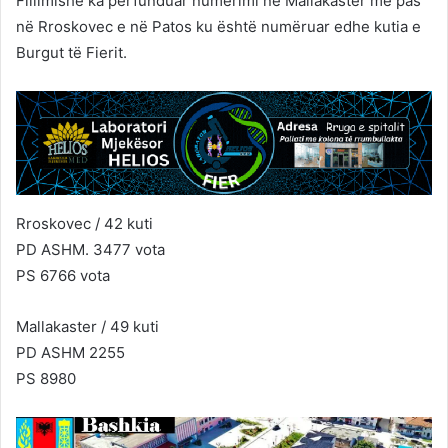
Fillimishë ka përfunduar numërimi në Mallakastër më pas
në Rroskovec e në Patos ku është numëruar edhe kutia e
Burgut të Fierit.
Rroskovec / 42 kuti
PD ASHM. 3477 vota
PS 6766 vota
Mallakaster / 49 kuti
PD ASHM 2255
PS 8980