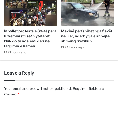
Mbyllet protesta e 69-të para
Makinë përfshihet nga flakët
Kryeministrisë/ Qytetarët:
në Fier, ndërhyrja e shpejtë
Nuk do të ndalemi deri në
shmang rrezikun
largimin e Ramës
24 hours ago
21 hours ago
Leave a Reply
Your email address will not be published.
Required fields are
marked
*
C
o