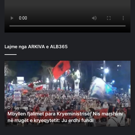
Lajme nga ARKIVA e ALB365
Mbyllen
fjalimet
para
Kryeministrisë/
Nis
marshimi
në
rrugët
7 days ago
Mbyllen fjalimet para Kryeministrisë/ Nis marshimi
e
në rrugët e kryeqytetit: Ju erdhi fundi
kryeqytetit:
Ju
erdhi