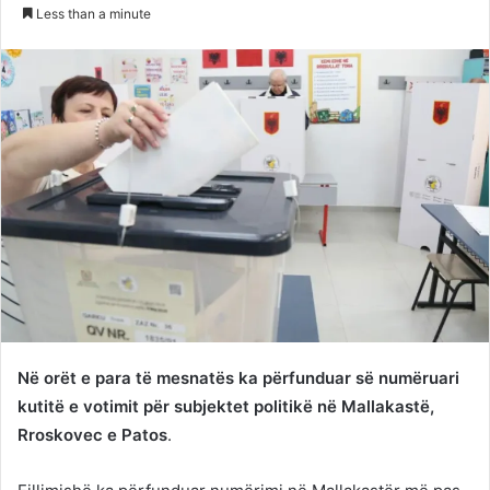
on
an
Less than a minute
Twitter
email
Në orët e para të mesnatës ka përfunduar së numëruari
kutitë e votimit për subjektet politikë në Mallakastë,
Rroskovec e Patos
.