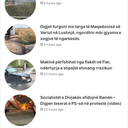
6 hours ago
Digjet furgoni me targa të Maqedonisë së
Veriut në Lushnjë, ngordhin mbi gjysma e
zogjve të ngarkesës
9 hours ago
Makinë përfshihet nga flakët në Fier,
ndërhyrja e shpejtë shmang rrezikun
22 hours ago
Socialistët e Divjakës sfidojnë Ramën –
Digjen teserat e PS-së në protestë (video)
23 hours ago