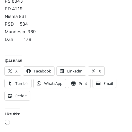
PS 8843
PD 4219
Nisma 831
PSD 584
Mundesia 369
DZh 178
@ALB365
X
Facebook
LinkedIn
X
Tumblr
WhatsApp
Print
Email
Reddit
Like this:
Loading…