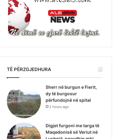
TË PËRZGJEDHURA
Sherr në burgun e Fierit,
dy të burgosur
përfundojnë në spital
2 hours ago
Digjet furgoni me targa të
Maqedonisë së Veriut në
Lushnjë, ngordhin mbi