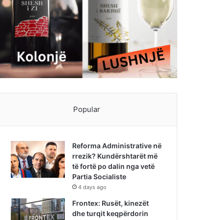
Popular
Reforma Administrative në
rrezik? Kundërshtarët më
të fortë po dalin nga vetë
Partia Socialiste
4 days ago
Frontex: Rusët, kinezët
dhe turqit keqpërdorin