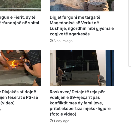
gun e Fierit, dy të
Digjet furgoni me targa të
rfundojnë në spital
Maqedonisë së Veriut në
Lushnjë, ngordhin mbi gjysma e
zogjve të ngarkesës
8 hours ago
e Divjakës sfidojnë
Roskovec/ Detaje të reja për
jen teserat e PS-së
vdekjen e 69-vjeçarit pas
 (video)
konfliktit mes dy familjeve,
pritet ekspertiza mjeko-ligjore
o
(foto e video)
1 day ago