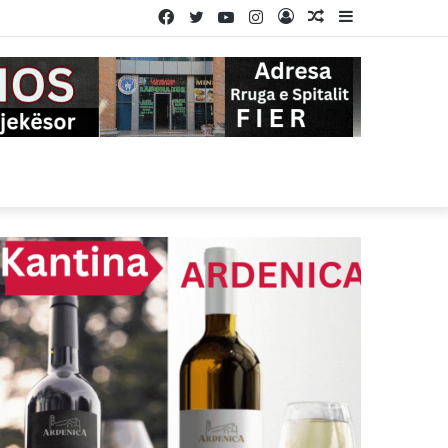
Facebook
Twitter
YouTube
Instagram
Log
Random
Sidebar
In
Article