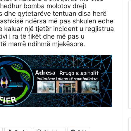
 hedhur bomba molotov drejt
ës dhe qytetarëve tentuan disa herë
ë bashkisë ndërsa më pas shkulen edhe
 kaluar një tjetër incident u regjistrua
ivi i ra të fikët dhe më pas u
të marrë ndihmë mjekësore.