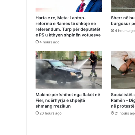
Harta e re, Meta: Laptop-
Sherr në bur
reforma e Ramës të shkojë në
burgosur pë
referendum. Turp për deputetët
4 hours ago
e PS u kthyen shpinën votuesve
4 hours ago
Makinë përfshihet nga flakët në
Socialistët 
Fier, ndërhyrja e shpejtë
Ramën – Dig
shmang rrezikun
në protestë
20 hours ago
21 hours ag