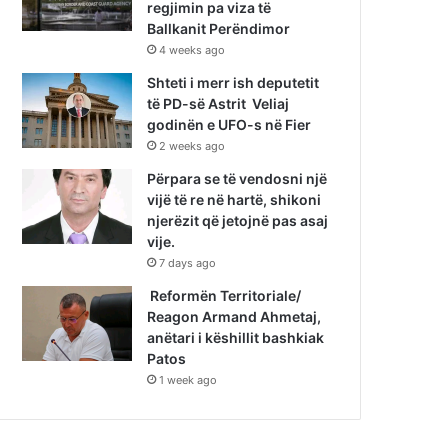
regjimin pa viza të
Ballkanit Perëndimor
4 weeks ago
Shteti i merr ish deputetit
të PD-së Astrit Veliaj
godinën e UFO-s në Fier
2 weeks ago
Përpara se të vendosni një
vijë të re në hartë, shikoni
njerëzit që jetojnë pas asaj
vije.
7 days ago
Reformën Territoriale/
Reagon Armand Ahmetaj,
anëtari i këshillit bashkiak
Patos
1 week ago