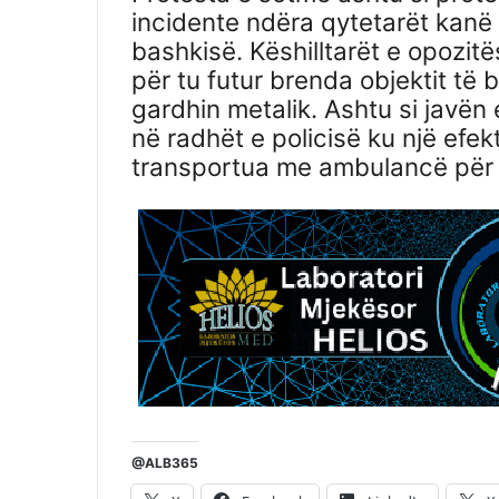
incidente ndëra qytetarët kanë
bashkisë. Këshilltarët e opozit
për tu futur brenda objektit t
gardhin metalik. Ashtu si javën e
në radhët e policisë ku një efekt
transportua me ambulancë për 
@ALB365