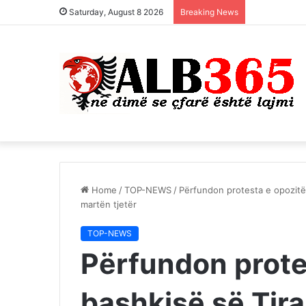
Saturday, August 8 2026
Breaking News
Home
/
TOP-NEWS
/
Përfundon protesta e opozitës
martën tjetër
TOP-NEWS
Përfundon prote
bashkisë së Tira