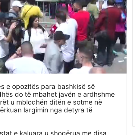
s e opozitës para bashkisë së
adhës do të mbahet javën e ardhshme
arët u mblodhën ditën e sotme në
ërkuan largimin nga detyra të
estat e kaluara u shoqërua me disa