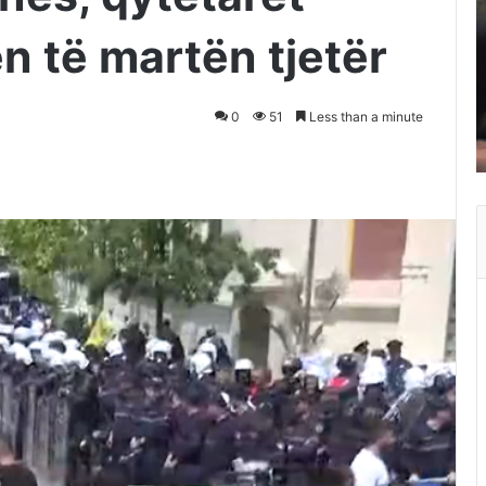
en të martën tjetër
0
51
Less than a minute