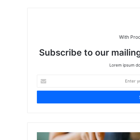
With Pro
Subscribe to our mailing
Lorem ipsum dol
Enter
your
Email
address