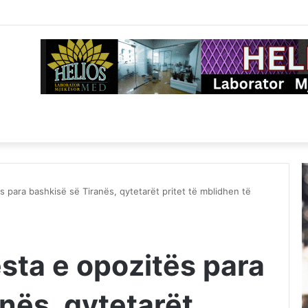
 para bashkisë së Tiranës, qytetarët pritet të mblidhen të
sta e opozitës para
nës, qytetarët