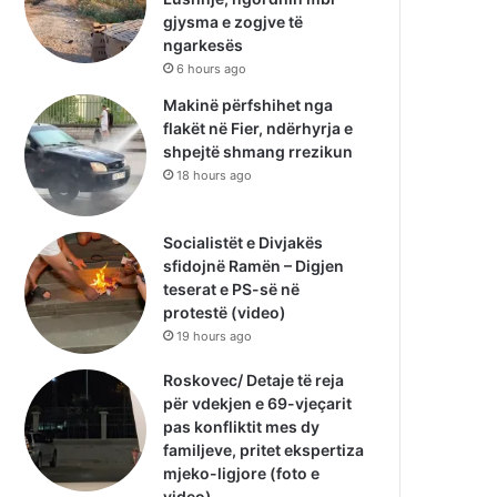
gjysma e zogjve të
ngarkesës
6 hours ago
Makinë përfshihet nga
flakët në Fier, ndërhyrja e
shpejtë shmang rrezikun
18 hours ago
Socialistët e Divjakës
sfidojnë Ramën – Digjen
teserat e PS-së në
protestë (video)
19 hours ago
Roskovec/ Detaje të reja
për vdekjen e 69-vjeçarit
pas konfliktit mes dy
familjeve, pritet ekspertiza
mjeko-ligjore (foto e
video)