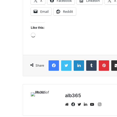
X
Facebook
LinkedIn
X
Email
Reddit
Like this:
Loading…
Facebook
Twitter
LinkedIn
Tumblr
Pint
Share
alb365
Instagr
Website
Facebook
Twitter
LinkedIn
YouTube