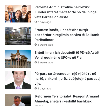
Reforma Administrative në rrezik?
Kundërshtarët më të fortë po dalin nga
vetë Partia Socialiste
2 days ago
Frontex: Rusët, kinezët dhe turqit
keqpërdorin regjimin pa viza të Ballkanit
Perëndimor
4 weeks ago
Shteti i merr ish deputetit të PD-së Astrit
Veliaj godinën e UFO-s në Fier
2 weeks ago
Përpara se të vendosni një vijë të re në
hartë, shikoni njerëzit që jetojnë pas asaj
vije.
5 days ago
Reformën Territoriale/ Reagon Armand
Ahmetaj, anëtari i këshillit bashkiak