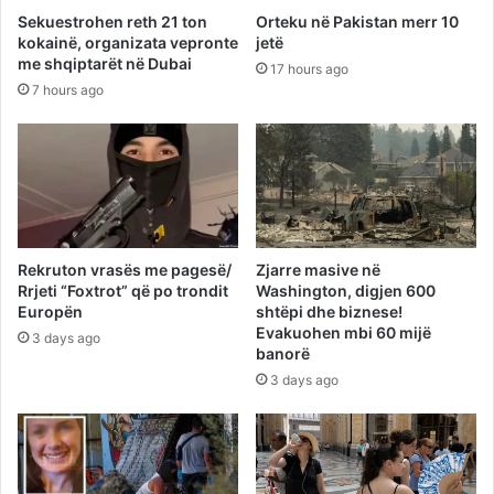
Sekuestrohen reth 21 ton
Orteku në Pakistan merr 10
kokainë, organizata vepronte
jetë
me shqiptarët në Dubai
17 hours ago
7 hours ago
Rekruton vrasës me pagesë/
Zjarre masive në
Rrjeti “Foxtrot” që po trondit
Washington, digjen 600
Europën
shtëpi dhe biznese!
Evakuohen mbi 60 mijë
3 days ago
banorë
3 days ago