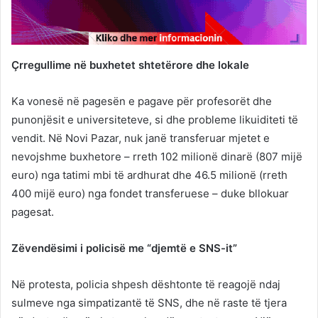
Çrregullime në buxhetet shtetërore dhe lokale
Ka vonesë në pagesën e pagave për profesorët dhe
punonjësit e universiteteve, si dhe probleme likuiditeti të
vendit. Në Novi Pazar, nuk janë transferuar mjetet e
nevojshme buxhetore – rreth 102 milionë dinarë (807 mijë
euro) nga tatimi mbi të ardhurat dhe 46.5 milionë (rreth
400 mijë euro) nga fondet transferuese – duke bllokuar
pagesat.
Zëvendësimi i policisë me “djemtë e SNS-it”
Në protesta, policia shpesh dështonte të reagojë ndaj
sulmeve nga simpatizantë të SNS, dhe në raste të tjera