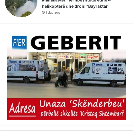
helikopterë dhe droni “Bayraktar”
1 day ago