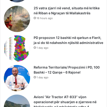
25 vatra zjarri në vend, situata më kritike
në Riban e Ngraçan të Mallakastrës
16 hours ago
PD propozon 12 bashki në qarkun e Fierit,
ja si do të ndaheshin njësitë administrative
1 day ago
Reforma Territoriale/ Propozimi i PD, 100
Bashki – 12 Qarqe – 6 Rajone!
1 day ago
Avioni “Air Tractor AT-833” vijon
operacionet për shuarjen e zjarreve në
Mallakastër, në mbështetje edhe 4