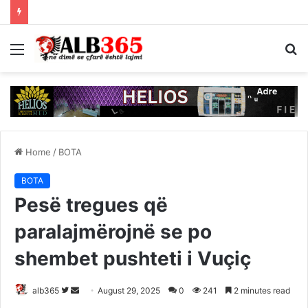
Menu
S
fo
Home
/
BOTA
BOTA
Pesë tregues që
paralajmërojnë se po
shembet pushteti i Vuçiç
Follow
Send
alb365
August 29, 2025
0
241
2 minutes read
on
an