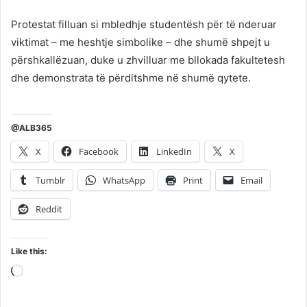
Protestat filluan si mbledhje studentësh për të nderuar
viktimat – me heshtje simbolike – dhe shumë shpejt u
përshkallëzuan, duke u zhvilluar me bllokada fakultetesh
dhe demonstrata të përditshme në shumë qytete.
@ALB365
X
Facebook
LinkedIn
X
Tumblr
WhatsApp
Print
Email
Reddit
Like this:
Loading…