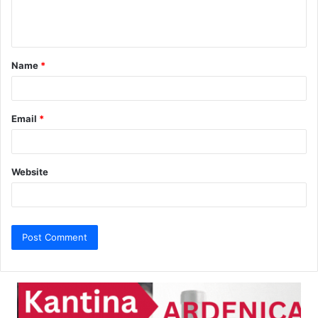
e
n
t
Name
*
*
Email
*
Website