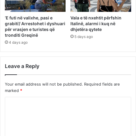
‘E futi në valixhe, pasi e
Vala e të nxehtit përfshin
grabiti’/ Arrestohet i dyshuari
Italinë, alarmi i kuq në
për vrasjen e turistes që
dhjetëra qytete
tronditi Greqinë
5 days ago
4 days ago
Leave a Reply
Your email address will not be published.
Required fields are
marked
*
C
o
m
m