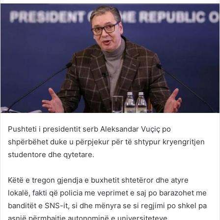
Twitter
email
Pushteti i presidentit serb Aleksandar Vuçiç po
shpërbëhet duke u përpjekur për të shtypur kryengritjen
studentore dhe qytetare.
Këtë e tregon gjendja e buxhetit shtetëror dhe atyre
lokalë, fakti që policia me veprimet e saj po barazohet me
banditët e SNS-it, si dhe mënyra se si regjimi po shkel pa
asnjë përmbajtje autonominë e universiteteve.