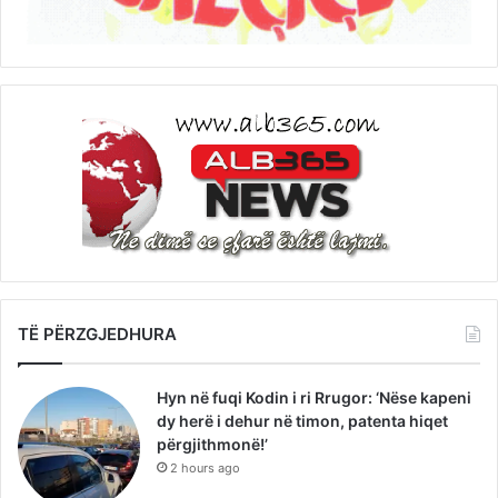
TË PËRZGJEDHURA
Hyn në fuqi Kodin i ri Rrugor: ‘Nëse kapeni
dy herë i dehur në timon, patenta hiqet
përgjithmonë!’
2 hours ago