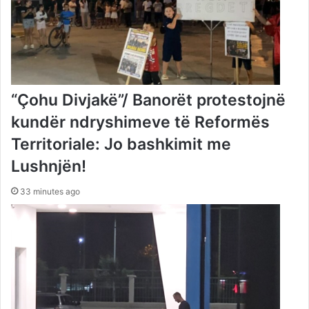
“Çohu Divjakë”/ Banorët protestojnë
kundër ndryshimeve të Reformës
Territoriale: Jo bashkimit me
Lushnjën!
33 minutes ago