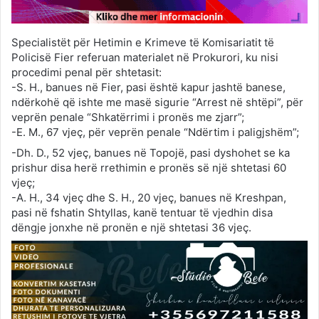
Specialistët për Hetimin e Krimeve të Komisariatit të
Policisë Fier referuan materialet në Prokurori, ku nisi
procedimi penal për shtetasit:
-S. H., banues në Fier, pasi është kapur jashtë banese,
ndërkohë që ishte me masë sigurie “Arrest në shtëpi”, për
veprën penale “Shkatërrimi i pronës me zjarr”;
-E. M., 67 vjeç, për veprën penale “Ndërtim i paligjshëm”;
-Dh. D., 52 vjeç, banues në Topojë, pasi dyshohet se ka
prishur disa herë rrethimin e pronës së një shtetasi 60
vjeç;
-A. H., 34 vjeç dhe S. H., 20 vjeç, banues në Kreshpan,
pasi në fshatin Shtyllas, kanë tentuar të vjedhin disa
dëngje jonxhe në pronën e një shtetasi 36 vjeç.