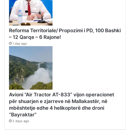
Reforma Territoriale/ Propozimi i PD, 100 Bashki
– 12 Qarqe – 6 Rajone!
1 day ago
Avioni “Air Tractor AT-833” vijon operacionet
për shuarjen e zjarreve në Mallakastër, në
mbështetje edhe 4 helikopterë dhe droni
“Bayraktar”
2 days ago