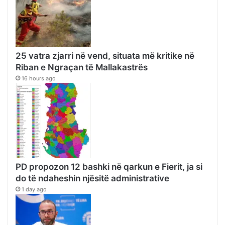
25 vatra zjarri në vend, situata më kritike në
Riban e Ngraçan të Mallakastrës
16 hours ago
PD propozon 12 bashki në qarkun e Fierit, ja si
do të ndaheshin njësitë administrative
1 day ago