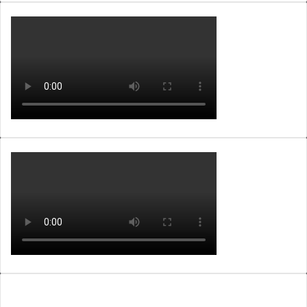
Lajme nga ARKIVA e ALB365