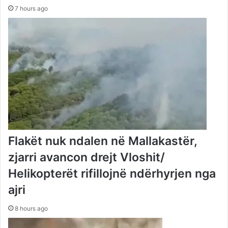
7 hours ago
Flakët nuk ndalen në Mallakastër,
zjarri avancon drejt Vloshit/
Helikopterët rifillojnë ndërhyrjen nga
ajri
8 hours ago