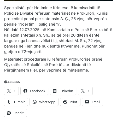
Specialistët për Hetimin e Krimeve të komisariatit të
Policisë Divjakë referuan materialet në Prokurori, ku nisi
procedimi penal për shtetasin A. Ç., 26 vjeç, për veprën
penale “Ndërtimi i paligjshëm”.
Në datë 12.07.2025, në Komisariatin e Policisë Fier ka bërë
kallëzim shtetasi Xh. Sh., se që prej 20 ditësh është
larguar nga banesa vëllai i tij, shtetasi M. Sh., 72 vjeç,
banues në Fier, dhe nuk është kthyer më. Punohet për
gjetjen e 72-vjeçarit.
Materialet procedurale iu referuan Prokurorisë pranë
Gjykatës së Shkallës së Parë të Juridiksionit të
Përgjithshëm Fier, për veprime të mëtejshme.
@ALB365
X
Facebook
LinkedIn
X
Tumblr
WhatsApp
Print
Email
Reddit