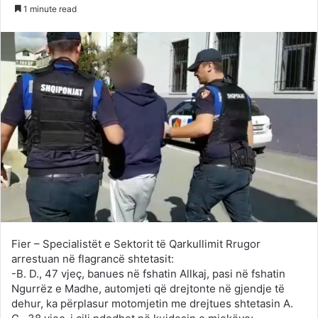
on
an
1 minute read
Twitter
email
Fier – Specialistët e Sektorit të Qarkullimit Rrugor
arrestuan në flagrancë shtetasit:
-B. D., 47 vjeç, banues në fshatin Allkaj, pasi në fshatin
Ngurrëz e Madhe, automjeti që drejtonte në gjendje të
dehur, ka përplasur motomjetin me drejtues shtetasin A.