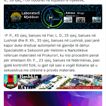
G., 38 vjeç, i cili ndodhet në kujdesin e mjekëve;
-P. P., 45 vjeç, banues në Fier, L. D., 25 vjeç, banues në
Lushnjë dhe R. Xh., 35 vjeç, banues në Lushnjë, pasi janë
kapur duke drejtuar automjetet në gjendje të dehur.
Specialistët e Seksionit për Hetimin e Narkotikëve
referuan materialet në Prokurori, ku nisi procedimi penal
për shtetasin Xh. F.., 23 vjeç, banues në Ndërmënas, pasi
gjatë kontrollit fizik, iu gjet një sasi e vogël Kokaine që u
sekuestrua me cilësinë e provës materiale.