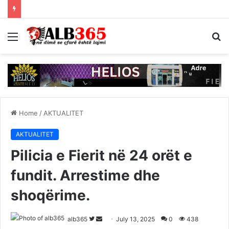
Menu
S
fo
Home
/
AKTUALITET
AKTUALITET
Pilicia e Fierit në 24 orët e
fundit. Arrestime dhe
shoqërime.
Follow
Send
alb365
July 13, 2025
0
438