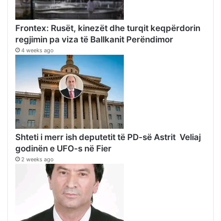
Frontex: Rusët, kinezët dhe turqit keqpërdorin
regjimin pa viza të Ballkanit Perëndimor
4 weeks ago
Shteti i merr ish deputetit të PD-së Astrit Veliaj
godinën e UFO-s në Fier
2 weeks ago