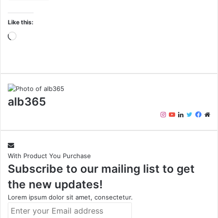
Like this:
Loading…
alb365
Instagram
YouTube
LinkedIn
Twitter
Face
We
With Product You Purchase
Subscribe to our mailing list to get
the new updates!
Lorem ipsum dolor sit amet, consectetur.
Enter
your