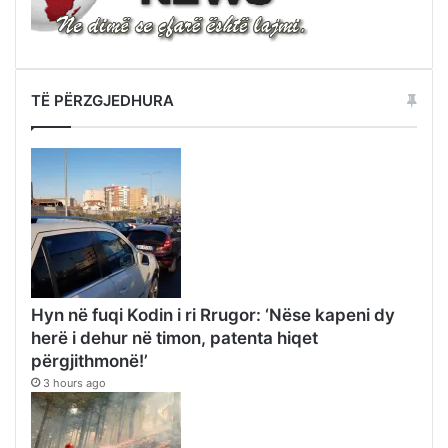
TË PËRZGJEDHURA
Hyn në fuqi Kodin i ri Rrugor: ‘Nëse kapeni dy
herë i dehur në timon, patenta hiqet
përgjithmonë!’
3 hours ago