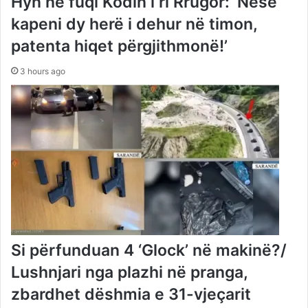
Hyn në fuqi Kodin i ri Rrugor: ‘Nëse
kapeni dy herë i dehur në timon,
patenta hiqet përgjithmonë!’
3 hours ago
Si përfunduan 4 ‘Glock’ në makinë?/
Lushnjari nga plazhi në pranga,
zbardhet dëshmia e 31-vjeçarit