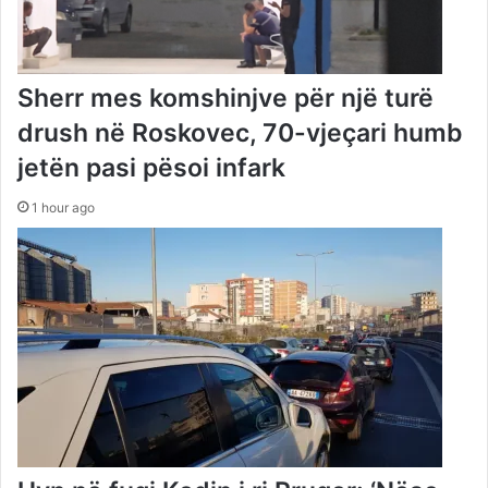
Sherr mes komshinjve për një turë
drush në Roskovec, 70-vjeçari humb
jetën pasi pësoi infark
1 hour ago