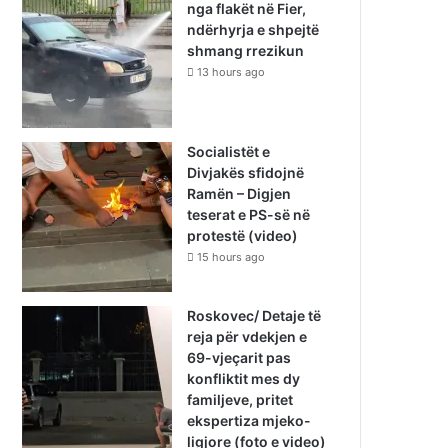
nga flakët në Fier,
ndërhyrja e shpejtë
shmang rrezikun
13 hours ago
Socialistët e
Divjakës sfidojnë
Ramën – Digjen
teserat e PS-së në
protestë (video)
15 hours ago
Roskovec/ Detaje të
reja për vdekjen e
69-vjeçarit pas
konfliktit mes dy
familjeve, pritet
ekspertiza mjeko-
ligjore (foto e video)