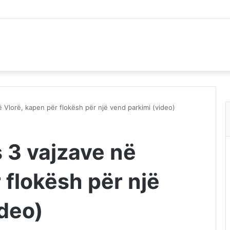
ë Vlorë, kapen për flokësh për një vend parkimi (video)
 3 vajzave në
 flokësh për një
ideo)