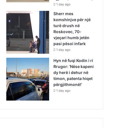
1 day ago
Sherr mes
komshinjve për një
turë drush në
Roskovec, 70-
vjeçari humb jetën
pasi pësoi infark
1 day ago
Hyn në fuqi Kodin i ri
Rrugor: ‘Nëse kapeni
dy herë i dehur në
timon, patenta hiqet
përgjithmonë!’
1 day ago