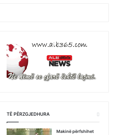
TË PËRZGJEDHURA
Makinë përfshihet