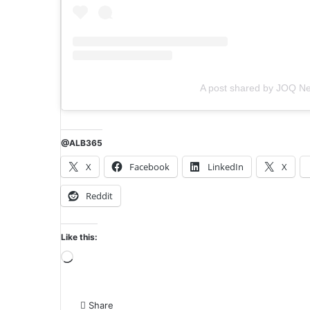
A post shared by JOQ N
@ALB365
X
Facebook
LinkedIn
X
Reddit
Like this:
Loading…
Share