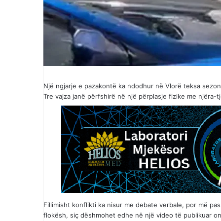
Një ngjarje e pazakontë ka ndodhur në Vlorë teksa sezoni t
Tre vajza janë përfshirë në një përplasje fizike me njëra-
Fillimisht konflikti ka nisur me debate verbale, por më pas
flokësh, siç dëshmohet edhe në një video të publikuar on