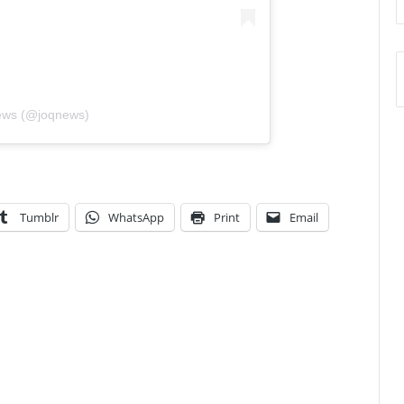
ews (@joqnews)
Tumblr
WhatsApp
Print
Email