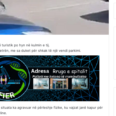
uristik po hyn në kulmin e tij.
tjetrën, me sa duket për shkak të një vendi parkimi.
 situata ka agravuar në përleshje fizike, ku vajzat janë kapur për
line.