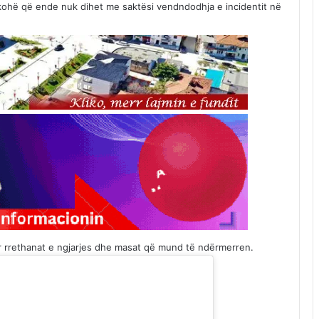
rkohë që ende nuk dihet me saktësi vendndodhja e incidentit në
uar rrethanat e ngjarjes dhe masat që mund të ndërmerren.