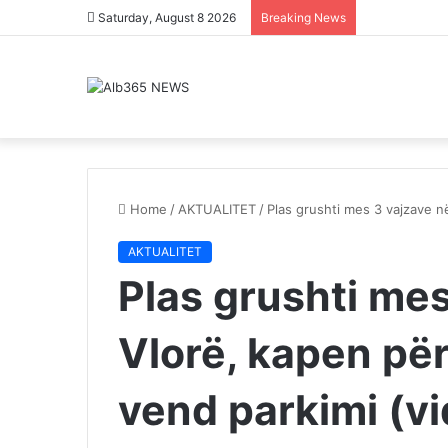
Saturday, August 8 2026
Breaking News
Home
/
AKTUALITET
/
Plas grushti mes 3 vajzave n
AKTUALITET
Plas grushti mes
Vlorë, kapen për
vend parkimi (v