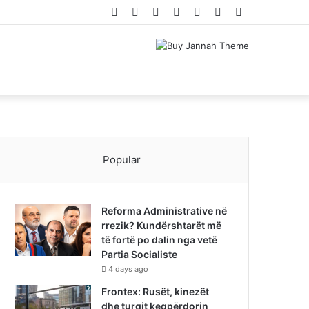
Facebook
Twitter
YouTube
Instagram
Log
Random
Sidebar
In
Article
Popular
Reforma Administrative në
rrezik? Kundërshtarët më
të fortë po dalin nga vetë
Partia Socialiste
4 days ago
Frontex: Rusët, kinezët
dhe turqit keqpërdorin