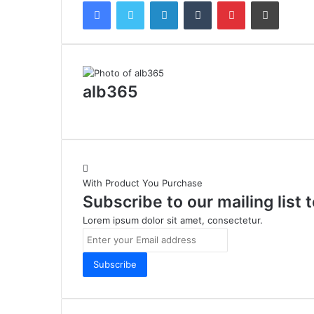
Facebook
Twitter
LinkedIn
Tumblr
Pinterest
Share via Email
alb365
With Product You Purchase
Subscribe to our mailing list
Lorem ipsum dolor sit amet, consectetur.
Enter
your
Email
address