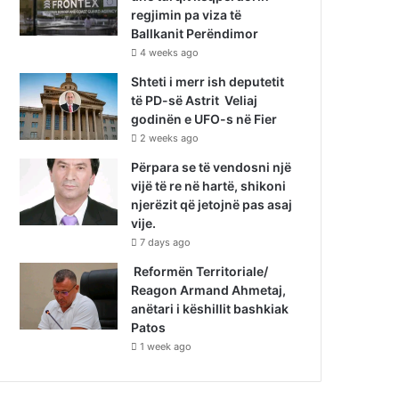
regjimin pa viza të
Ballkanit Perëndimor
4 weeks ago
Shteti i merr ish deputetit
të PD-së Astrit Veliaj
godinën e UFO-s në Fier
2 weeks ago
Përpara se të vendosni një
vijë të re në hartë, shikoni
njerëzit që jetojnë pas asaj
vije.
7 days ago
Reformën Territoriale/
Reagon Armand Ahmetaj,
anëtari i këshillit bashkiak
Patos
1 week ago