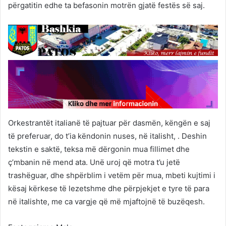
përgatitin edhe ta befasonin motrën gjatë festës së saj.
Orkestrantët italianë të pajtuar për dasmën, këngën e saj
të preferuar, do t’ia këndonin nuses, në italisht, . Deshin
tekstin e saktë, teksa më dërgonin mua fillimet dhe
ç’mbanin në mend ata. Unë uroj që motra t’u jetë
trashëguar, dhe shpërblim i vetëm për mua, mbeti kujtimi i
kësaj kërkese të lezetshme dhe përpjekjet e tyre të para
në italishte, me ca vargje që më mjaftojnë të buzëqesh.