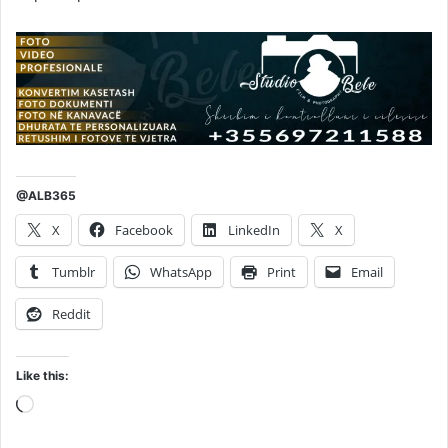
@ALB365
X
Facebook
LinkedIn
X
Tumblr
WhatsApp
Print
Email
Reddit
Like this:
Loading…