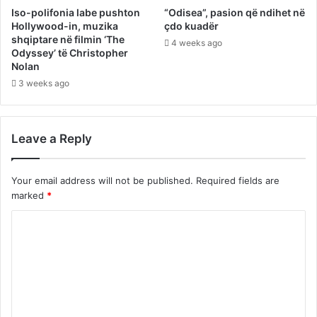
Iso-polifonia labe pushton
“Odisea”, pasion që ndihet në
Hollywood-in, muzika
çdo kuadër
shqiptare në filmin ‘The
4 weeks ago
Odyssey’ të Christopher
Nolan
3 weeks ago
Leave a Reply
Your email address will not be published.
Required fields are
marked
*
C
o
m
m
e