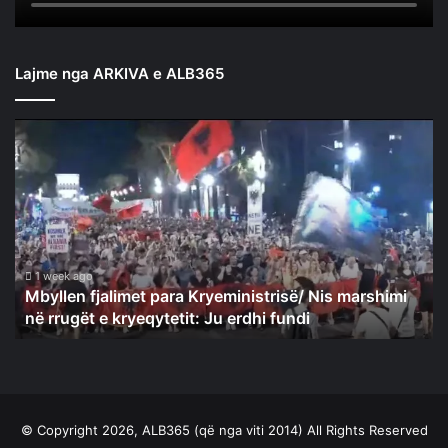
Lajme nga ARKIVA e ALB365
Mbyllen
fjalimet
para
Kryeministrisë/
Nis
marshimi
në
rrugët
1 week ago
Mbyllen fjalimet para Kryeministrisë/ Nis marshimi
e
në rrugët e kryeqytetit: Ju erdhi fundi
kryeqytetit:
Ju
erdhi
fundi
© Copyright 2026, ALB365 (që nga viti 2014) All Rights Reserved