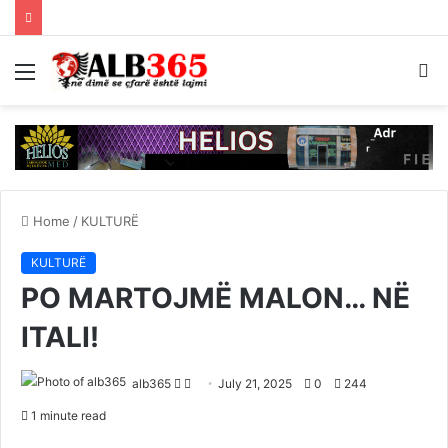
Menu
S
fo
Home
/
KULTURË
KULTURË
PO MARTOJMË MALON… NË
ITALI!
Follow
Send
alb365
July 21, 2025
0
244
on
an
1 minute read
Twitter
email