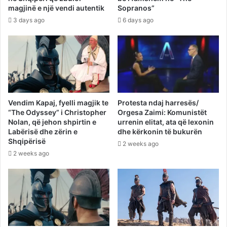
magjinë e një vendi autentik
Sopranos”
3 days ago
6 days ago
Vendim Kapaj, fyelli magjik te
Protesta ndaj harresës/
“The Odyssey” i Christopher
Orgesa Zaimi: Komunistët
Nolan, që jehon shpirtin e
urrenin elitat, ata që lexonin
Labërisë dhe zërin e
dhe kërkonin të bukurën
Shqipërisë
2 weeks ago
2 weeks ago