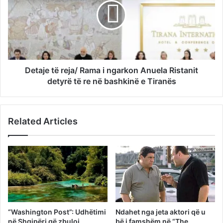
Detaje të reja/ Rama i ngarkon Anuela Ristanit
detyrë të re në bashkinë e Tiranës
Related Articles
“Washington Post”: Udhëtimi
Ndahet nga jeta aktori që u
në Shqipëri që zbuloi
bë i famshëm në “The