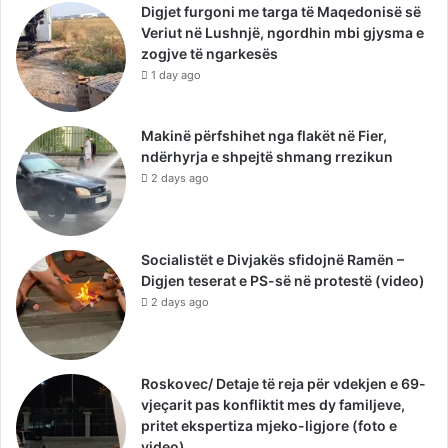
Digjet furgoni me targa të Maqedonisë së
Veriut në Lushnjë, ngordhin mbi gjysma e
zogjve të ngarkesës
1 day ago
Makinë përfshihet nga flakët në Fier,
ndërhyrja e shpejtë shmang rrezikun
2 days ago
Socialistët e Divjakës sfidojnë Ramën –
Digjen teserat e PS-së në protestë (video)
2 days ago
Roskovec/ Detaje të reja për vdekjen e 69-
vjeçarit pas konfliktit mes dy familjeve,
pritet ekspertiza mjeko-ligjore (foto e
video)