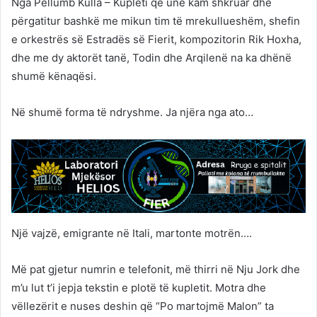
Nga Pëllumb Kulla – Kupleti që unë kam shkruar dhe
përgatitur bashkë me mikun tim të mrekullueshëm, shefin
e orkestrës së Estradës së Fierit, kompozitorin Rik Hoxha,
dhe me dy aktorët tanë, Todin dhe Arqilenë na ka dhënë
shumë kënaqësi.
Në shumë forma të ndryshme. Ja njëra nga ato…
Një vajzë, emigrante në Itali, martonte motrën….
Më pat gjetur numrin e telefonit, më thirri në Nju Jork dhe
m’u lut t’i jepja tekstin e plotë të kupletit. Motra dhe
vëllezërit e nuses deshin që “Po martojmë Malon” ta