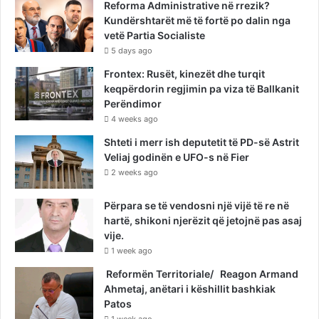
Reforma Administrative në rrezik?
Kundërshtarët më të fortë po dalin nga
vetë Partia Socialiste
5 days ago
Frontex: Rusët, kinezët dhe turqit
keqpërdorin regjimin pa viza të Ballkanit
Perëndimor
4 weeks ago
Shteti i merr ish deputetit të PD-së Astrit
Veliaj godinën e UFO-s në Fier
2 weeks ago
Përpara se të vendosni një vijë të re në
hartë, shikoni njerëzit që jetojnë pas asaj
vije.
1 week ago
Reformën Territoriale/ Reagon Armand
Ahmetaj, anëtari i këshillit bashkiak
Patos
1 week ago