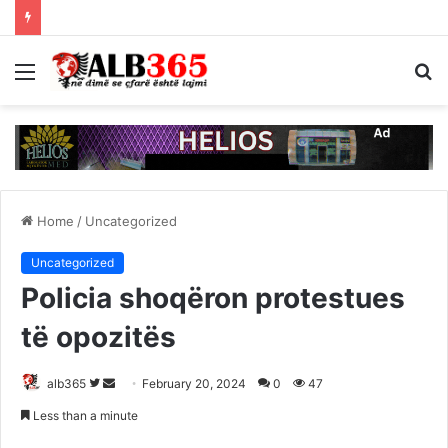
Menu
S
fo
Home
/
Uncategorized
Uncategorized
Policia shoqëron protestues
të opozitës
Follow
Send
alb365
February 20, 2024
0
47
on
an
Less than a minute
Twitter
email