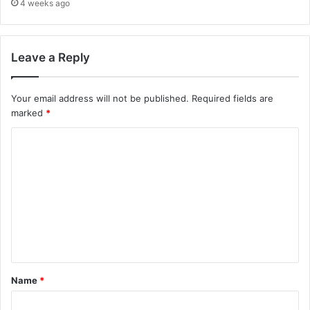
4 weeks ago
Leave a Reply
Your email address will not be published.
Required fields are
marked
*
C
o
m
m
e
n
t
Name
*
*