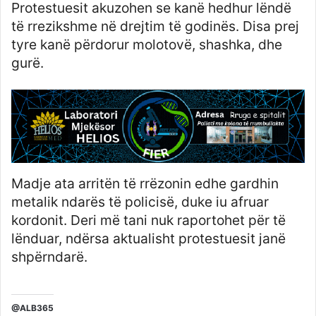
Protestuesit akuzohen se kanë hedhur lëndë
të rrezikshme në drejtim të godinës. Disa prej
tyre kanë përdorur molotovë, shashka, dhe
gurë.
Madje ata arritën të rrëzonin edhe gardhin
metalik ndarës të policisë, duke iu afruar
kordonit. Deri më tani nuk raportohet për të
lënduar, ndërsa aktualisht protestuesit janë
shpërndarë.
@ALB365