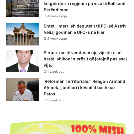
keqpërdorin regjimin pa viza të Ballkanit
Perëndimor
4 weeks ago
Shteti i merr ish deputetit të PD-së Astrit
Veliaj godinën e UFO-s në Fier
2 weeks ago
Përpara se të vendosni një vijë të re në
hartë, shikoni njerëzit që jetojnë pas asaj
vije.
1 week ago
Reformën Territoriale/ Reagon Armand
Ahmetaj, anëtari i këshillit bashkiak
Patos
1 week ago