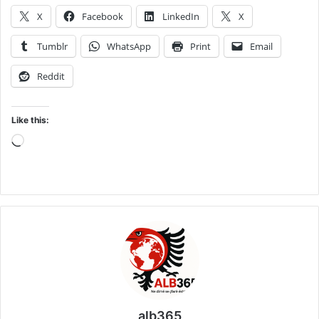
X
Facebook
LinkedIn
X
Tumblr
WhatsApp
Print
Email
Reddit
Like this:
Loading…
alb365