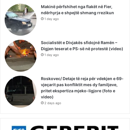
Makinë përfshihet nga flakët në Fier,
ndërhyrja e shpejtë shmang rrezikun
1 day ago
Socialistët e Divjakës sfidojnë Ramën –
Digjen teserat e PS-së në protestë (video)
1 day ago
Roskovec/ Detaje të reja për vdekjen e 69-
vjeçarit pas konfliktit mes dy familjeve,
pritet ekspertiza mjeko-ligjore (foto e
video)
2 days ago