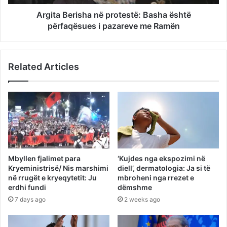
Argita Berisha në protestë: Basha është
përfaqësues i pazareve me Ramën
Related Articles
Mbyllen fjalimet para
‘Kujdes nga ekspozimi në
Kryeministrisë/ Nis marshimi
diell’, dermatologia: Ja si të
në rrugët e kryeqytetit: Ju
mbroheni nga rrezet e
erdhi fundi
dëmshme
7 days ago
2 weeks ago