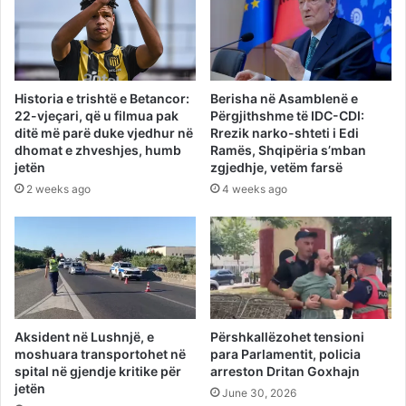
Historia e trishtë e Betancor:
Berisha në Asamblenë e
22-vjeçari, që u filmua pak
Përgjithshme të IDC-CDI:
ditë më parë duke vjedhur në
Rrezik narko-shteti i Edi
dhomat e zhveshjes, humb
Ramës, Shqipëria s’mban
jetën
zgjedhje, vetëm farsë
2 weeks ago
4 weeks ago
Aksident në Lushnjë, e
Përshkallëzohet tensioni
moshuara transportohet në
para Parlamentit, policia
spital në gjendje kritike për
arreston Dritan Goxhajn
jetën
June 30, 2026