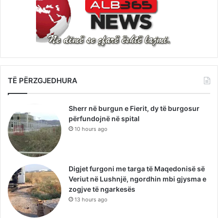
TË PËRZGJEDHURA
Sherr në burgun e Fierit, dy të burgosur
përfundojnë në spital
10 hours ago
Digjet furgoni me targa të Maqedonisë së
Veriut në Lushnjë, ngordhin mbi gjysma e
zogjve të ngarkesës
13 hours ago