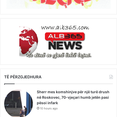
TË PËRZGJEDHURA
Sherr mes komshinjve për një turë drush
në Roskovec, 70-vjeçari humb jetën pasi
pësoi infark
10 hours ago