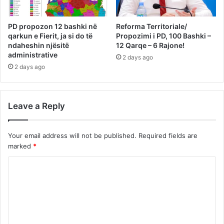
PD propozon 12 bashki në
Reforma Territoriale/
qarkun e Fierit, ja si do të
Propozimi i PD, 100 Bashki –
ndaheshin njësitë
12 Qarqe – 6 Rajone!
administrative
2 days ago
2 days ago
Leave a Reply
Your email address will not be published.
Required fields are
marked
*
C
o
m
m