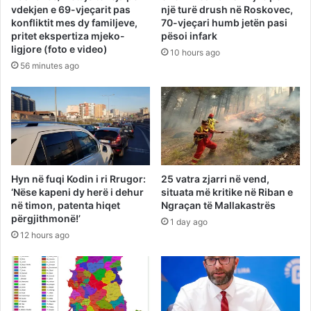
vdekjen e 69-vjeçarit pas
një turë drush në Roskovec,
konfliktit mes dy familjeve,
70-vjeçari humb jetën pasi
pritet ekspertiza mjeko-
pësoi infark
ligjore (foto e video)
10 hours ago
56 minutes ago
Hyn në fuqi Kodin i ri Rrugor:
25 vatra zjarri në vend,
‘Nëse kapeni dy herë i dehur
situata më kritike në Riban e
në timon, patenta hiqet
Ngraçan të Mallakastrës
përgjithmonë!’
1 day ago
12 hours ago