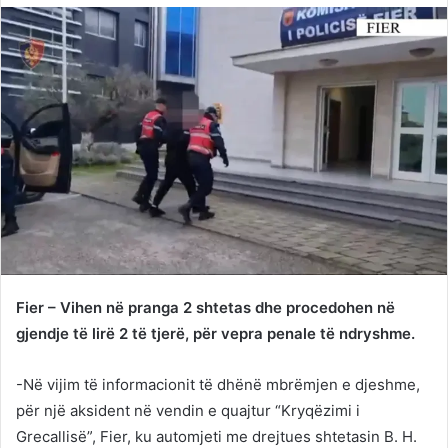
Twitter
email
Fier – Vihen në pranga 2 shtetas dhe procedohen në
gjendje të lirë 2 të tjerë, për vepra penale të ndryshme.
-Në vijim të informacionit të dhënë mbrëmjen e djeshme,
për një aksident në vendin e quajtur “Kryqëzimi i
Grecallisë”, Fier, ku automjeti me drejtues shtetasin B. H.