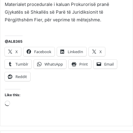
Materialet procedurale i kaluan Prokurorisë pranë
Gjykatës së Shkallës së Parë të Juridiksionit të
Përgjithshëm Fier, për veprime të mëtejshme.
@ALB365
X
Facebook
LinkedIn
X
Tumblr
WhatsApp
Print
Email
Reddit
Like this:
Loading…