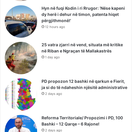
Hyn në fuqi Kodin i ri Rrugor: ‘Nëse kapeni
dy herë i dehur në timon, patenta hiqet
përgjithmonë!’
12 hours ago
25 vatra zjarri në vend, situata më kritike
në Riban e Ngraçan të Mallakastrës
1 day ago
PD propozon 12 bashki në qarkun e Fierit,
ja si do të ndaheshin njësitë administrative
2 days ago
Reforma Territoriale/ Propozimi i PD, 100
Bashki – 12 Qarqe – 6 Rajone!
2 days ago