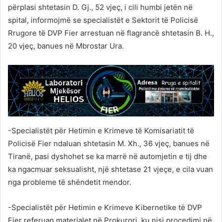
përplasi shtetasin D. Gj., 52 vjeç, i cili humbi jetën në
spital, informojmë se specialistët e Sektorit të Policisë
Rrugore të DVP Fier arrestuan në flagrancë shtetasin B. H.,
20 vjeç, banues në Mbrostar Ura.
-Specialistët për Hetimin e Krimeve të Komisariatit të
Policisë Fier ndaluan shtetasin M. Xh., 36 vjeç, banues në
Tiranë, pasi dyshohet se ka marrë në automjetin e tij dhe
ka ngacmuar seksualisht, një shtetase 21 vjeçe, e cila vuan
nga probleme të shëndetit mendor.
-Specialistët për Hetimin e Krimeve Kibernetike të DVP
Fier referuan materialet në Prokurori, ku nisi procedimi në