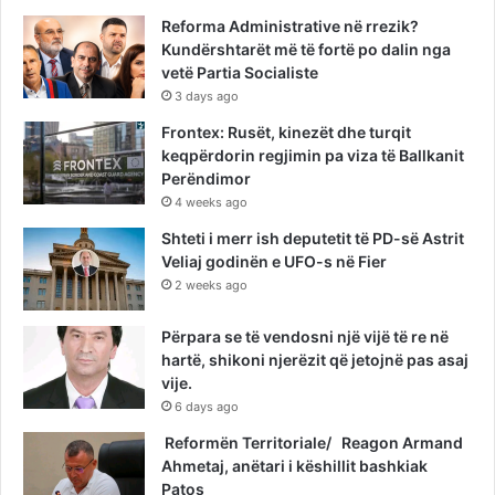
Reforma Administrative në rrezik?
Kundërshtarët më të fortë po dalin nga
vetë Partia Socialiste
3 days ago
Frontex: Rusët, kinezët dhe turqit
keqpërdorin regjimin pa viza të Ballkanit
Perëndimor
4 weeks ago
Shteti i merr ish deputetit të PD-së Astrit
Veliaj godinën e UFO-s në Fier
2 weeks ago
Përpara se të vendosni një vijë të re në
hartë, shikoni njerëzit që jetojnë pas asaj
vije.
6 days ago
Reformën Territoriale/ Reagon Armand
Ahmetaj, anëtari i këshillit bashkiak
Patos