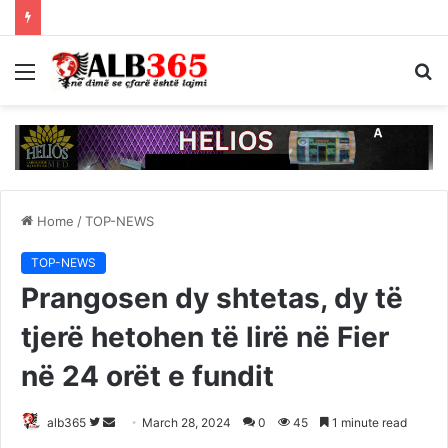
Menu
S
fo
Home
/
TOP-NEWS
TOP-NEWS
Prangosen dy shtetas, dy të
tjerë hetohen të lirë në Fier
në 24 orët e fundit
Follow
Send
alb365
March 28, 2024
0
45
1 minute read
on
an