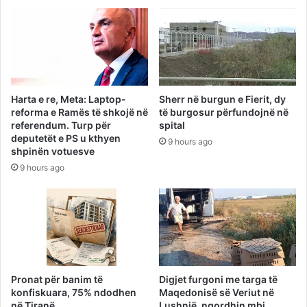
Harta e re, Meta: Laptop-
Sherr në burgun e Fierit, dy
reforma e Ramës të shkojë në
të burgosur përfundojnë në
referendum. Turp për
spital
deputetët e PS u kthyen
9 hours ago
shpinën votuesve
9 hours ago
Pronat për banim të
Digjet furgoni me targa të
konfiskuara, 75% ndodhen
Maqedonisë së Veriut në
në Tiranë
Lushnjë, ngordhin mbi