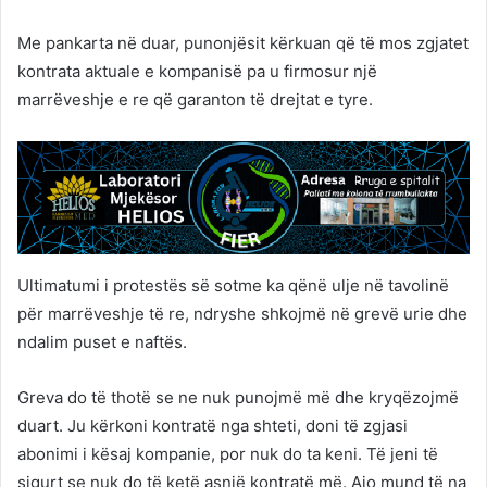
Me pankarta në duar, punonjësit kërkuan që të mos zgjatet
kontrata aktuale e kompanisë pa u firmosur një
marrëveshje e re që garanton të drejtat e tyre.
Ultimatumi i protestës së sotme ka qënë ulje në tavolinë
për marrëveshje të re, ndryshe shkojmë në grevë urie dhe
ndalim puset e naftës.
Greva do të thotë se ne nuk punojmë më dhe kryqëzojmë
duart. Ju kërkoni kontratë nga shteti, doni të zgjasi
abonimi i kësaj kompanie, por nuk do ta keni. Të jeni të
sigurt se nuk do të ketë asnjë kontratë më. Ajo mund të na