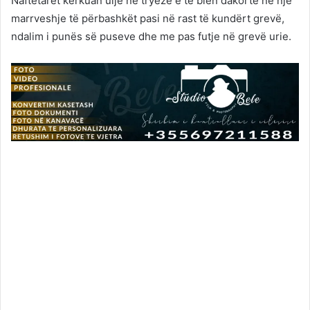
Naftëtarët kërkuan ulje në tryezë e të bien dakortë në një
marrveshje të përbashkët pasi në rast të kundërt grevë,
ndalim i punës së puseve dhe me pas futje në grevë urie.