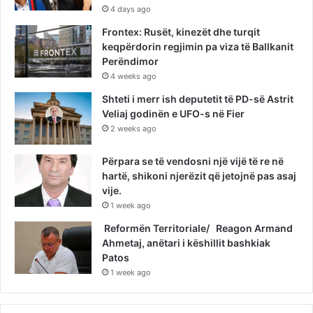
4 days ago
Frontex: Rusët, kinezët dhe turqit
keqpërdorin regjimin pa viza të Ballkanit
Perëndimor
4 weeks ago
Shteti i merr ish deputetit të PD-së Astrit
Veliaj godinën e UFO-s në Fier
2 weeks ago
Përpara se të vendosni një vijë të re në
hartë, shikoni njerëzit që jetojnë pas asaj
vije.
1 week ago
Reformën Territoriale/ Reagon Armand
Ahmetaj, anëtari i këshillit bashkiak
Patos
1 week ago