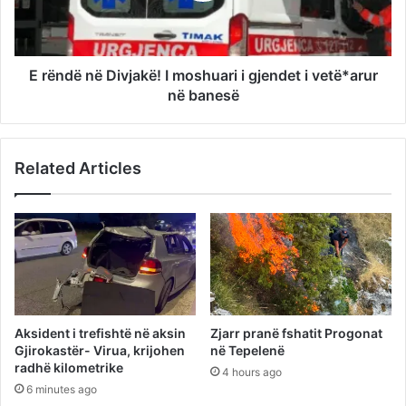
E rëndë në Divjakë! I moshuari i gjendet i vetë*arur
në banesë
Related Articles
Aksident i trefishtë në aksin
Zjarr pranë fshatit Progonat
Gjirokastër- Virua, krijohen
në Tepelenë
radhë kilometrike
4 hours ago
6 minutes ago