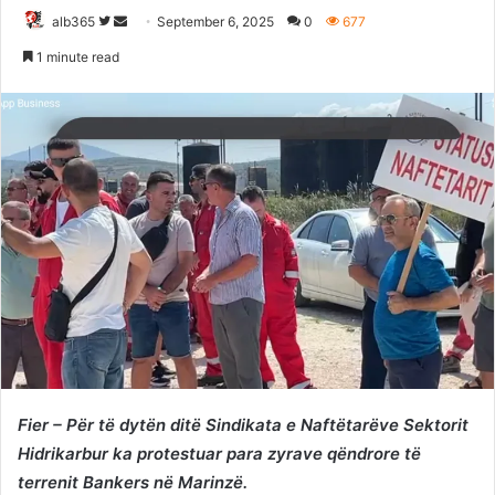
Follow
Send
alb365
September 6, 2025
0
677
on
an
1 minute read
Twitter
email
Fier – Për të dytën ditë Sindikata e Naftëtarëve Sektorit
Hidrikarbur ka protestuar para zyrave qëndrore të
terrenit Bankers në Marinzë.