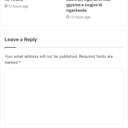
gjysma e zogjve të
12 hours ago
ngarkesës
13 hours ago
Leave a Reply
Your email address will not be published.
Required fields are
marked
*
C
o
m
m
e
n
t