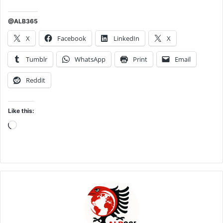
@ALB365
X
Facebook
LinkedIn
X
Tumblr
WhatsApp
Print
Email
Reddit
Like this:
Loading…