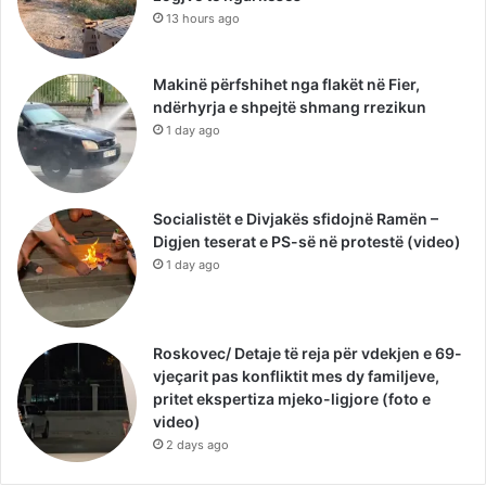
13 hours ago
Makinë përfshihet nga flakët në Fier,
ndërhyrja e shpejtë shmang rrezikun
1 day ago
Socialistët e Divjakës sfidojnë Ramën –
Digjen teserat e PS-së në protestë (video)
1 day ago
Roskovec/ Detaje të reja për vdekjen e 69-
vjeçarit pas konfliktit mes dy familjeve,
pritet ekspertiza mjeko-ligjore (foto e
video)
2 days ago