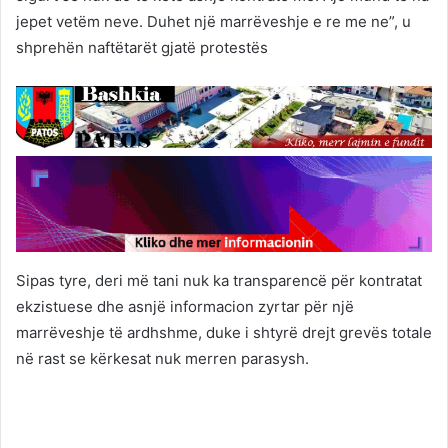
jepet vetëm neve. Duhet një marrëveshje e re me ne”, u
shprehën naftëtarët gjatë protestës
Sipas tyre, deri më tani nuk ka transparencë për kontratat
ekzistuese dhe asnjë informacion zyrtar për një
marrëveshje të ardhshme, duke i shtyrë drejt grevës totale
në rast se kërkesat nuk merren parasysh.