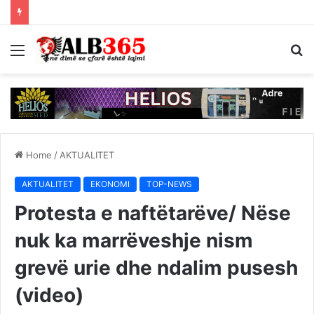
Menu
S
fo
Home
/
AKTUALITET
AKTUALITET
EKONOMI
TOP-NEWS
Protesta e naftëtarëve/ Nëse
nuk ka marrëveshje nism
grevë urie dhe ndalim pusesh
(video)