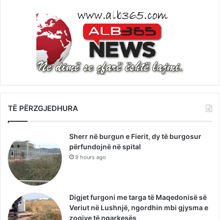
TË PËRZGJEDHURA
Sherr në burgun e Fierit, dy të burgosur
përfundojnë në spital
9 hours ago
Digjet furgoni me targa të Maqedonisë së
Veriut në Lushnjë, ngordhin mbi gjysma e
zogjve të ngarkesës