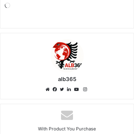
Loading…
alb365
Instagram
Website
Facebook
Twitter
LinkedIn
YouTube
With Product You Purchase