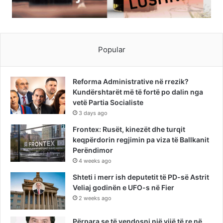
Popular
Reforma Administrative në rrezik?
Kundërshtarët më të fortë po dalin nga
vetë Partia Socialiste
3 days ago
Frontex: Rusët, kinezët dhe turqit
keqpërdorin regjimin pa viza të Ballkanit
Perëndimor
4 weeks ago
Shteti i merr ish deputetit të PD-së Astrit
Veliaj godinën e UFO-s në Fier
2 weeks ago
Përpara se të vendosni një vijë të re në