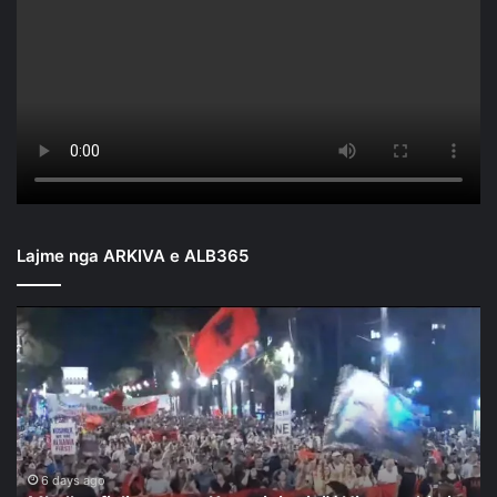
Lajme nga ARKIVA e ALB365
Mbyllen
fjalimet
para
Kryeministrisë/
Nis
marshimi
në
rrugët
6 days ago