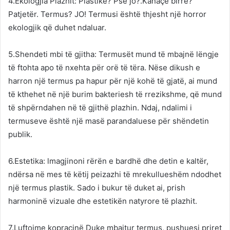
4.Ekologjia Plazhit: Plastikë? Pse jo?.Kanaçe birre?
Patjetër. Termus? JO! Termusi është thjesht një horror
ekologjik që duhet ndaluar.
5.Shendeti mbi të gjitha: Termusët mund të mbajnë lëngje
të ftohta apo të nxehta për orë të tëra. Nëse dikush e
harron një termus pa hapur për një kohë të gjatë, ai mund
të kthehet në një burim bakteriesh të rrezikshme, që mund
të shpërndahen në të gjithë plazhin. Ndaj, ndalimi i
termuseve është një masë parandaluese për shëndetin
publik.
6.Estetika: lmagjinoni rërën e bardhë dhe detin e kaltër,
ndërsa në mes të këtij peizazhi të mrekullueshëm ndodhet
një termus plastik. Sado i bukur të duket ai, prish
harmoninë vizuale dhe estetikën natyrore të plazhit.
7.Luftojme kopracinë Duke mbajtur termus, pushuesi priret