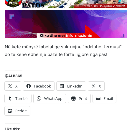
Në këtë mënyrë tabelat që shkruajne “ndalohet termusi”
do të kenë edhe një bazë të fortë ligjore nga pas!
@ALB365
X
Facebook
LinkedIn
X
Tumblr
WhatsApp
Print
Email
Reddit
Like this: