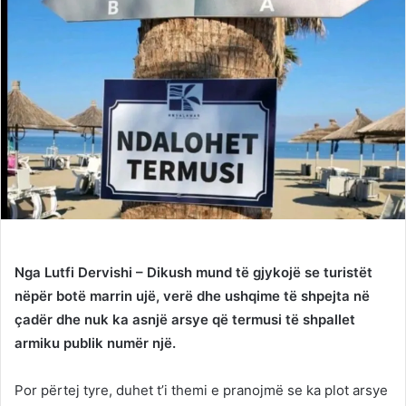
Nga Lutfi Dervishi – Dikush mund të gjykojë se turistët
nëpër botë marrin ujë, verë dhe ushqime të shpejta në
çadër dhe nuk ka asnjë arsye që termusi të shpallet
armiku publik numër një.
Por përtej tyre, duhet t’i themi e pranojmë se ka plot arsye