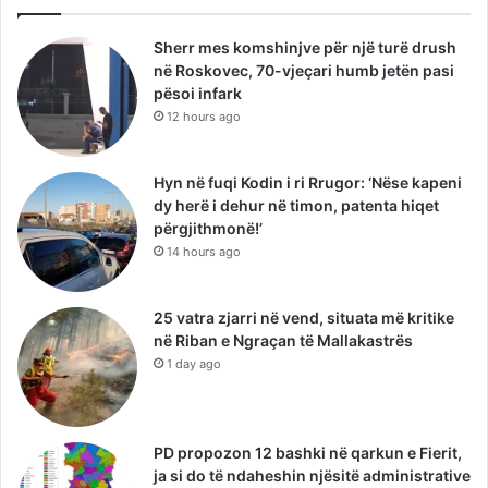
Sherr mes komshinjve për një turë drush
në Roskovec, 70-vjeçari humb jetën pasi
pësoi infark
12 hours ago
Hyn në fuqi Kodin i ri Rrugor: ‘Nëse kapeni
dy herë i dehur në timon, patenta hiqet
përgjithmonë!’
14 hours ago
25 vatra zjarri në vend, situata më kritike
në Riban e Ngraçan të Mallakastrës
1 day ago
PD propozon 12 bashki në qarkun e Fierit,
ja si do të ndaheshin njësitë administrative