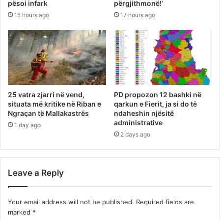
pësoi infark
përgjithmonë!’
15 hours ago
17 hours ago
25 vatra zjarri në vend,
PD propozon 12 bashki në
situata më kritike në Riban e
qarkun e Fierit, ja si do të
Ngraçan të Mallakastrës
ndaheshin njësitë
administrative
1 day ago
2 days ago
Leave a Reply
Your email address will not be published.
Required fields are
marked
*