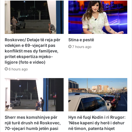
Roskovec/ Detaje të reja për
Stina e pestë
vdekjen e 69-vjeçarit pas
7 hours ago
konfliktit mes dy familjeve,
pritet ekspertiza mjeko-
ligjore (foto e video)
6 hours ago
Sherr mes komshinjve për
Hyn në fuqi Kodin i ri Rrugor:
një turë drush në Roskovec,
‘Nëse kapeni dy herë i dehur
70-vjeçari humb jetën pasi
në timon, patenta hiqet