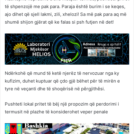
të shpenzojë me pak para. Paraja është burim i se keqes,
ajo dihet që sjell lakmi, zili, xhelozi! Sa më pak para aq më
shumë shijon gjërat që ke falas si psh futjen në det!
Ndërkohë që mund të ketë njerëz të nervozuar nga ky
kufizim, duhet kuptuar që çdo gjë bëhet për të mirën e
tyre në veçanti dhe të shoqërisë në pěrgjithěsi.
Pushteti lokal pritet të bëj një propozim që perdorimi i
termusit në plazhe të konsiderohet veper penale