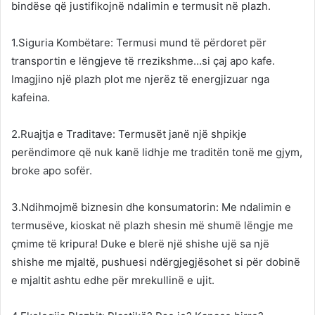
bindëse që justifikojnë ndalimin e termusit në plazh.
1.Siguria Kombëtare: Termusi mund të përdoret për
transportin e lëngjeve të rrezikshme…si çaj apo kafe.
Imagjino një plazh plot me njerëz të energjizuar nga
kafeina.
2.Ruajtja e Traditave: Termusët janë një shpikje
perëndimore që nuk kanë lidhje me traditën tonë me gjym,
broke apo sofër.
3.Ndihmojmë biznesin dhe konsumatorin: Me ndalimin e
termusëve, kioskat në plazh shesin më shumë lëngje me
çmime të kripura! Duke e blerë një shishe ujë sa një
shishe me mjaltë, pushuesi ndërgjegjësohet si për dobinë
e mjaltit ashtu edhe për mrekullinë e ujit.