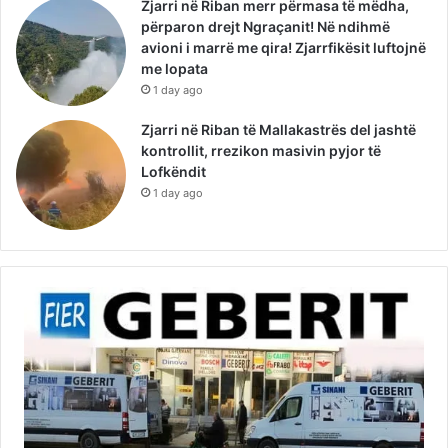
Zjarri në Riban merr përmasa të mëdha,
përparon drejt Ngraçanit! Në ndihmë
avioni i marrë me qira! Zjarrfikësit luftojnë
me lopata
1 day ago
Zjarri në Riban të Mallakastrës del jashtë
kontrollit, rrezikon masivin pyjor të
Lofkëndit
1 day ago