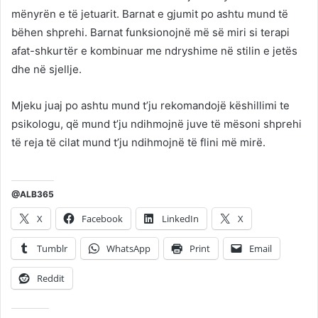
mënyrën e të jetuarit. Barnat e gjumit po ashtu mund të
bëhen shprehi. Barnat funksionojnë më së miri si terapi
afat-shkurtër e kombinuar me ndryshime në stilin e jetës
dhe në sjellje.
Mjeku juaj po ashtu mund t’ju rekomandojë këshillimi te
psikologu, që mund t’ju ndihmojnë juve të mësoni shprehi
të reja të cilat mund t’ju ndihmojnë të flini më mirë.
@ALB365
X
Facebook
LinkedIn
X
Tumblr
WhatsApp
Print
Email
Reddit