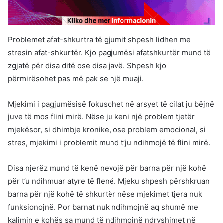
Problemet afat-shkurtra të gjumit shpesh lidhen me
stresin afat-shkurtër. Kjo pagjumësi afatshkurtër mund të
zgjatë për disa ditë ose disa javë. Shpesh kjo
përmirësohet pas më pak se një muaji.
Mjekimi i pagjumësisë fokusohet në arsyet të cilat ju bëjnë
juve të mos flini mirë. Nëse ju keni një problem tjetër
mjekësor, si dhimbje kronike, ose problem emocional, si
stres, mjekimi i problemit mund t’ju ndihmojë të flini mirë.
Disa njerëz mund të kenë nevojë për barna për një kohë
për t’u ndihmuar atyre të flenë. Mjeku shpesh përshkruan
barna për një kohë të shkurtër nëse mjekimet tjera nuk
funksionojnë. Por barnat nuk ndihmojnë aq shumë me
kalimin e kohës sa mund të ndihmojnë ndryshimet në