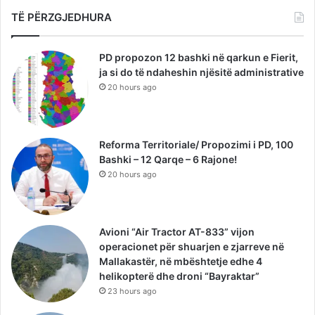
TË PËRZGJEDHURA
PD propozon 12 bashki në qarkun e Fierit,
ja si do të ndaheshin njësitë administrative
20 hours ago
Reforma Territoriale/ Propozimi i PD, 100
Bashki – 12 Qarqe – 6 Rajone!
20 hours ago
Avioni “Air Tractor AT-833” vijon
operacionet për shuarjen e zjarreve në
Mallakastër, në mbështetje edhe 4
helikopterë dhe droni “Bayraktar”
23 hours ago