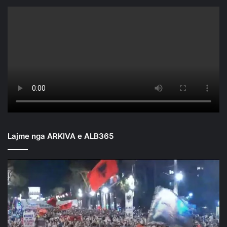
Lajme nga ARKIVA e ALB365
Mbyllen
fjalimet
para
Kryeministrisë/
Nis
marshimi