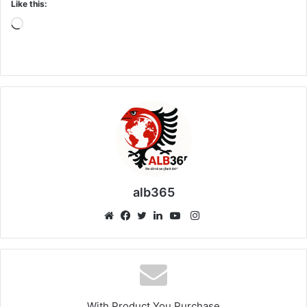
Like this:
Loading…
alb365
Instagram
Website
Facebook
Twitter
LinkedIn
YouTube
With Product You Purchase