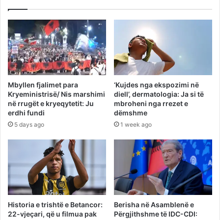
Mbyllen fjalimet para
‘Kujdes nga ekspozimi në
Kryeministrisë/ Nis marshimi
diell’, dermatologia: Ja si të
në rrugët e kryeqytetit: Ju
mbroheni nga rrezet e
erdhi fundi
dëmshme
5 days ago
1 week ago
Historia e trishtë e Betancor:
Berisha në Asamblenë e
22-vjeçari, që u filmua pak
Përgjithshme të IDC-CDI: