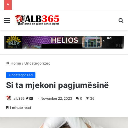
Menu
S
fo
Home
/
Uncategorized
Uncategorized
Si ta mjekoni pagjumësinë
Follow
Send
alb365
November 22, 2023
0
36
on
an
1 minute read
Twitter
email