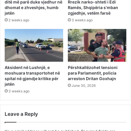
ditë më parë duke vjedhur në
Rrezik narko-shteti i Edi
dhomat e zhveshjes, humb
Ramës, Shqipëria s’mban
jetën
zgjedhje, vetëm farsë
2 weeks ago
3 weeks ago
Aksident në Lushnjë, e
Përshkallëzohet tensioni
moshuara transportohet në
para Parlamentit, policia
spital në gjendje kritike për
arreston Dritan Goxhajn
jetën
June 30, 2026
3 weeks ago
Leave a Reply