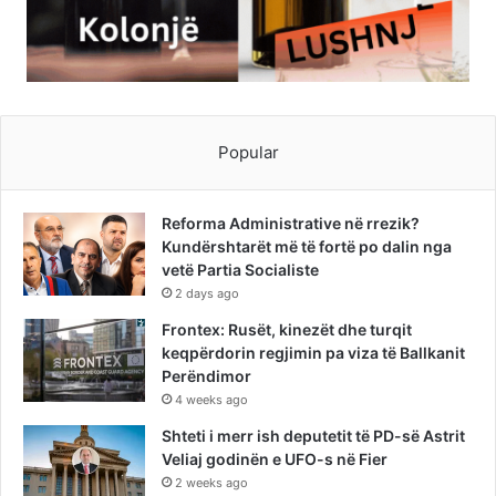
Popular
Reforma Administrative në rrezik?
Kundërshtarët më të fortë po dalin nga
vetë Partia Socialiste
2 days ago
Frontex: Rusët, kinezët dhe turqit
keqpërdorin regjimin pa viza të Ballkanit
Perëndimor
4 weeks ago
Shteti i merr ish deputetit të PD-së Astrit
Veliaj godinën e UFO-s në Fier
2 weeks ago