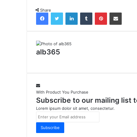
Share
Facebook
Twitter
LinkedIn
Tumblr
Pinterest
Share via Email
alb365
With Product You Purchase
Subscribe to our mailing list
Lorem ipsum dolor sit amet, consectetur.
Enter
your
Email
address