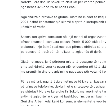
Ndrekë Lera dhe Ilir Sokoli, të akuzuar për veprën penale
nga nenet 328 dhe 25 të Kodit Penal.
Nga analiza e provave të grumbulluara në kuadër të këtij 
2021, është konstatuar një skemë e qartë e korrupsionit 
këmbim të votës.
Skema korruptive konsiston në një model të organizuar të 
ofruar shuma të caktuara parash (rreth 5 000 lekë për v
elektorale. Kjo është realizuar ose përmes dhënies së dr
personave të tretë për të ndikuar te zgjedhës të tjerë.
Gjatë hetimeve, janë përdorur mjete të posaçme të hetimit
shtetasi Ndrekë Lera ka pasur një rol qendror në këtë akti
me premtimin dhe organizimin e pagesave për vota në favor
Për sa më lart, nga tërësia e hetimeve të kryera, bazuar
përgjimeve telefonike, deklarimet e shtetasve të dyshuar 
se shtetasit Ndreke Lera dhe Ilir Sokoli, me veprimet e 
aktiv në zgjedhje” e kryer në bashkëpunim, parashikuar n
Guri dhe Arben Kolaj kanë konsumuar elementet e veprës 