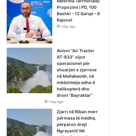
Reforma Territoriale/
Propozimi i PD, 100
Bashki – 12 Qarqe – 6
Rajone!
1 day ago
Avioni “Air Tractor
AT-833” vijon
operacionet për
shuarjen e zjarreve
në Mallakastër, në
mbështetje edhe 4
helikopterë dhe
droni “Bayraktar”
1 day ago
Zjarri në Riban merr
përmasa të mëdha,
përparon drejt
Ngraçanit! Në