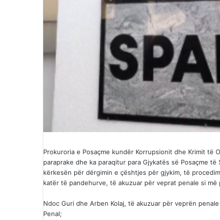
Prokuroria e Posaçme kundër Korrupsionit dhe Krimit të 
paraprake dhe ka paraqitur para Gjykatës së Posaçme të S
kërkesën për dërgimin e çështjes për gjykim, të procedimi
katër të pandehurve, të akuzuar për veprat penale si më
Ndoc Guri dhe Arben Kolaj, të akuzuar për veprën penale 
Penal;