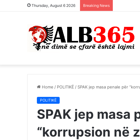
Thursday, August 6 2026
Breaking News
Home
/
POLITIKË
/
SPAK jep masa penale për “korr
POLITIKË
SPAK jep masa p
“korrupsion në 