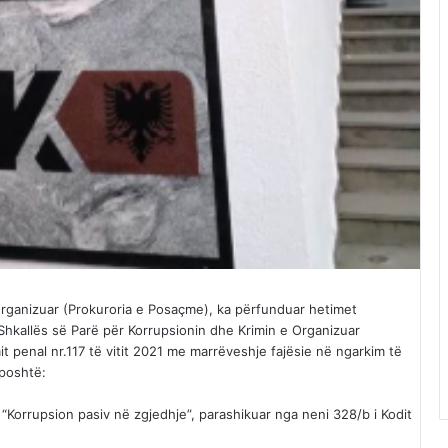
Organizuar (Prokuroria e Posaçme), ka përfunduar hetimet
hkallës së Parë për Korrupsionin dhe Krimin e Organizuar
t penal nr.117 të vitit 2021 me marrëveshje fajësie në ngarkim të
 poshtë:
“Korrupsion pasiv në zgjedhje”, parashikuar nga neni 328/b i Kodit