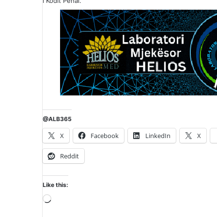
i Kodit Penal.
@ALB365
X
Facebook
LinkedIn
X
Reddit
Like this:
Loading…