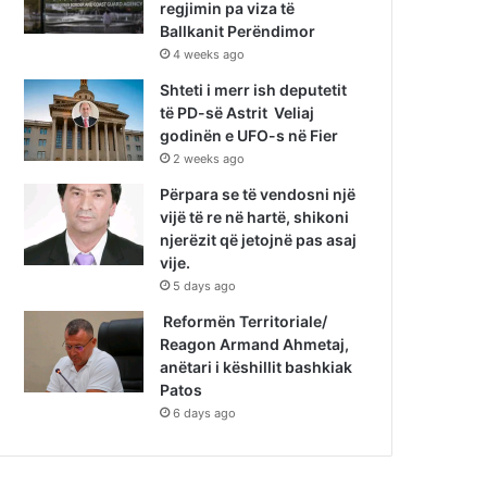
regjimin pa viza të
Ballkanit Perëndimor
4 weeks ago
Shteti i merr ish deputetit
të PD-së Astrit Veliaj
godinën e UFO-s në Fier
2 weeks ago
Përpara se të vendosni një
vijë të re në hartë, shikoni
njerëzit që jetojnë pas asaj
vije.
5 days ago
Reformën Territoriale/
Reagon Armand Ahmetaj,
anëtari i këshillit bashkiak
Patos
6 days ago