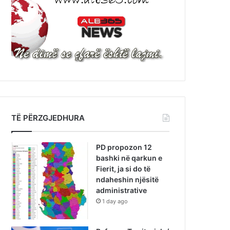
TË PËRZGJEDHURA
PD propozon 12
bashki në qarkun e
Fierit, ja si do të
ndaheshin njësitë
administrative
1 day ago