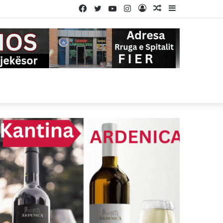
Facebook
Twitter
YouTube
Instagram
Log
Random
Sidebar
In
Article