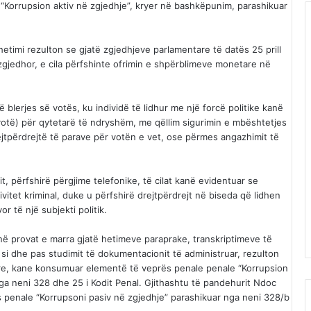
 “Korrupsion aktiv në zgjedhje”, kryer në bashkëpunim, parashikuar
hetimi rezulton se gjatë zgjedhjeve parlamentare të datës 25 prill
zgjedhor, e cila përfshinte ofrimin e shpërblimeve monetare në
blerjes së votës, ku individë të lidhur me një forcë politike kanë
otë) për qytetarë të ndryshëm, me qëllim sigurimin e mbështetjes
ejtpërdrejtë të parave për votën e vet, ose përmes angazhimit të
, përfshirë përgjime telefonike, të cilat kanë evidentuar se
vitet kriminal, duke u përfshirë drejtpërdrejt në biseda që lidhen
 të një subjekti politik.
 në provat e marra gjatë hetimeve paraprake, transkriptimeve të
si dhe pas studimit të dokumentacionit të administruar, rezulton
tyre, kane konsumuar elementë të veprës penale penale “Korrupsion
ga neni 328 dhe 25 i Kodit Penal. Gjithashtu të pandehurit Ndoc
penale “Korrupsoni pasiv në zgjedhje” parashikuar nga neni 328/b