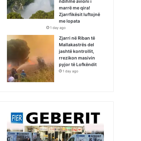
ndihmë avioni i
marrë me qira!
Zjarrfikësit luftojnë
me lopata
1 day ago
Zjarri në Riban të
Mallakastrës del
jashtë kontrollit,
rrezikon masivin
pyjor të Lofkëndit
1 day ago