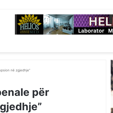
upsion në zgjedhje”
enale për
zgjedhje”