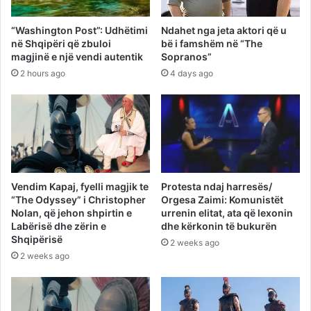
“Washington Post”: Udhëtimi
Ndahet nga jeta aktori që u
në Shqipëri që zbuloi
bë i famshëm në “The
magjinë e një vendi autentik
Sopranos”
2 hours ago
4 days ago
Vendim Kapaj, fyelli magjik te
Protesta ndaj harresës/
“The Odyssey” i Christopher
Orgesa Zaimi: Komunistët
Nolan, që jehon shpirtin e
urrenin elitat, ata që lexonin
Labërisë dhe zërin e
dhe kërkonin të bukurën
Shqipërisë
2 weeks ago
2 weeks ago