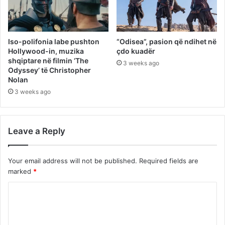
Iso-polifonia labe pushton
“Odisea”, pasion që ndihet në
Hollywood-in, muzika
çdo kuadër
shqiptare në filmin ‘The
3 weeks ago
Odyssey’ të Christopher
Nolan
3 weeks ago
Leave a Reply
Your email address will not be published.
Required fields are
marked
*
C
o
m