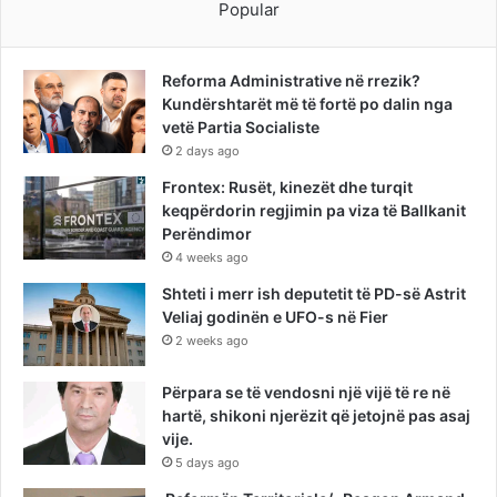
Popular
Reforma Administrative në rrezik?
Kundërshtarët më të fortë po dalin nga
vetë Partia Socialiste
2 days ago
Frontex: Rusët, kinezët dhe turqit
keqpërdorin regjimin pa viza të Ballkanit
Perëndimor
4 weeks ago
Shteti i merr ish deputetit të PD-së Astrit
Veliaj godinën e UFO-s në Fier
2 weeks ago
Përpara se të vendosni një vijë të re në
hartë, shikoni njerëzit që jetojnë pas asaj
vije.
5 days ago