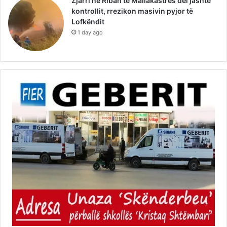
Zjarri në Riban të Mallakastrës del jashtë
kontrollit, rrezikon masivin pyjor të
Lofkëndit
1 day ago