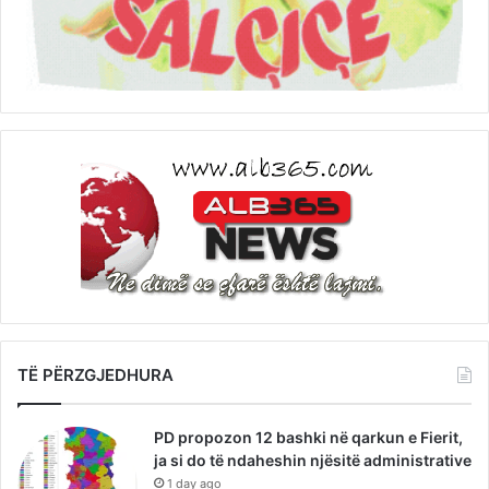
TË PËRZGJEDHURA
PD propozon 12 bashki në qarkun e Fierit,
ja si do të ndaheshin njësitë administrative
1 day ago