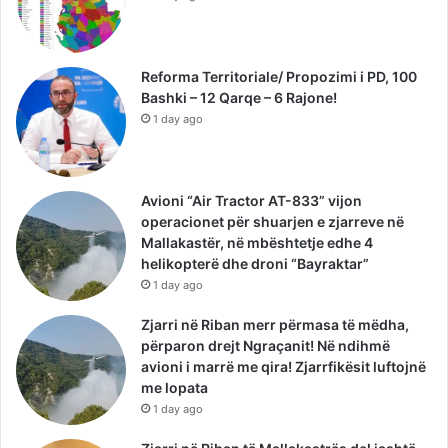
Reforma Territoriale/ Propozimi i PD, 100
Bashki – 12 Qarqe – 6 Rajone!
1 day ago
Avioni “Air Tractor AT-833” vijon
operacionet për shuarjen e zjarreve në
Mallakastër, në mbështetje edhe 4
helikopterë dhe droni “Bayraktar”
1 day ago
Zjarri në Riban merr përmasa të mëdha,
përparon drejt Ngraçanit! Në ndihmë
avioni i marrë me qira! Zjarrfikësit luftojnë
me lopata
1 day ago