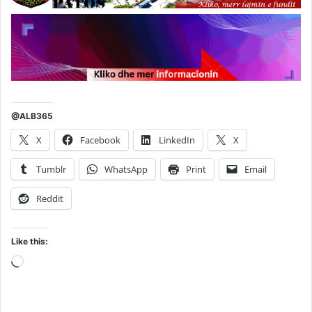
@ALB365
X
Facebook
LinkedIn
X
Tumblr
WhatsApp
Print
Email
Reddit
Like this:
Loading…