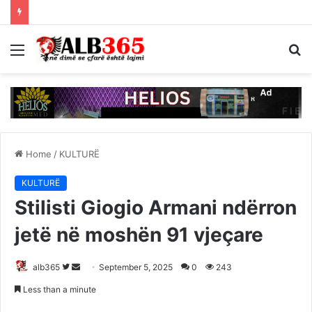
Menu
S
fo
Home
/
KULTURË
KULTURË
Stilisti Giogio Armani ndërron
jetë në moshën 91 vjeçare
Follow
Send
alb365
September 5, 2025
0
243
on
an
Less than a minute
Twitter
email