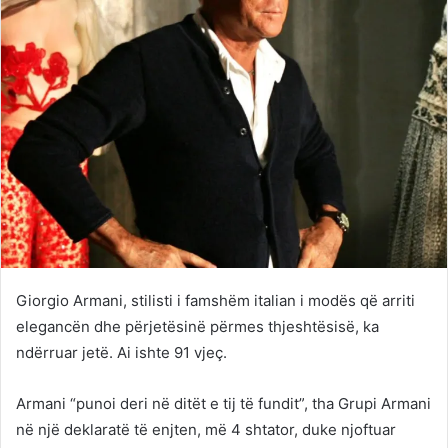
Giorgio Armani, stilisti i famshëm italian i modës që arriti
elegancën dhe përjetësinë përmes thjeshtësisë, ka
ndërruar jetë. Ai ishte 91 vjeç.
Armani “punoi deri në ditët e tij të fundit”, tha Grupi Armani
në një deklaratë të enjten, më 4 shtator, duke njoftuar