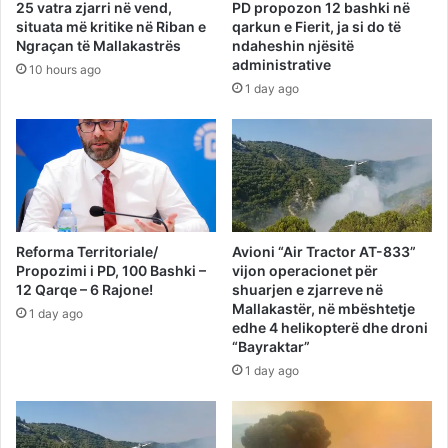
25 vatra zjarri në vend,
PD propozon 12 bashki në
situata më kritike në Riban e
qarkun e Fierit, ja si do të
Ngraçan të Mallakastrës
ndaheshin njësitë
administrative
10 hours ago
1 day ago
Reforma Territoriale/
Avioni “Air Tractor AT-833”
Propozimi i PD, 100 Bashki –
vijon operacionet për
12 Qarqe – 6 Rajone!
shuarjen e zjarreve në
Mallakastër, në mbështetje
1 day ago
edhe 4 helikopterë dhe droni
“Bayraktar”
1 day ago