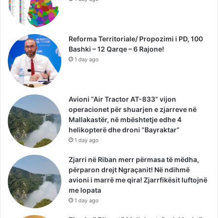
Reforma Territoriale/ Propozimi i PD, 100
Bashki – 12 Qarqe – 6 Rajone!
1 day ago
Avioni “Air Tractor AT-833” vijon
operacionet për shuarjen e zjarreve në
Mallakastër, në mbështetje edhe 4
helikopterë dhe droni “Bayraktar”
1 day ago
Zjarri në Riban merr përmasa të mëdha,
përparon drejt Ngraçanit! Në ndihmë
avioni i marrë me qira! Zjarrfikësit luftojnë
me lopata
1 day ago