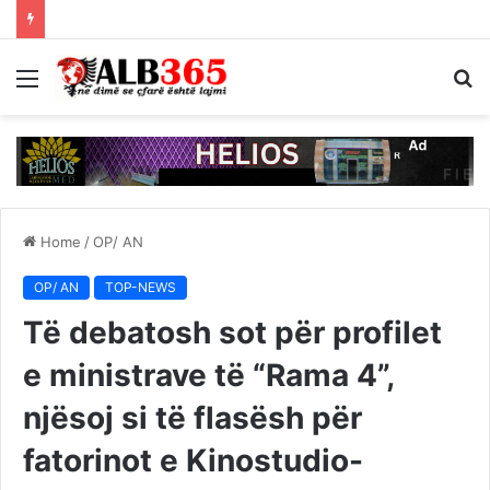
Menu
S
fo
Home
/
OP/ AN
OP/ AN
TOP-NEWS
Të debatosh sot për profilet
e ministrave të “Rama 4”,
njësoj si të flasësh për
fatorinot e Kinostudio-