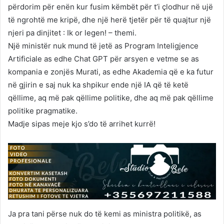
përdorim për enën kur fusim këmbët për t’i çlodhur në ujë
të ngrohtë me kripë, dhe një herë tjetër për të quajtur një
njeri pa dinjitet : Ik or legen! – themi.
Një ministër nuk mund të jetë as Program Inteligjence
Artificiale as edhe Chat GPT për arsyen e vetme se as
kompania e zonjës Murati, as edhe Akademia që e ka futur
në gjirin e saj nuk ka shpikur ende një IA që të ketë
qëllime, aq më pak qëllime politike, dhe aq më pak qëllime
politike pragmatike.
Madje sipas meje kjo s’do të arrihet kurrë!
Ja pra tani përse nuk do të kemi as ministra politikë, as