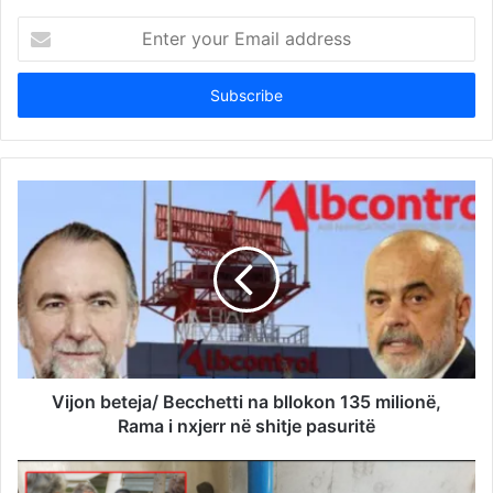
Enter
your
Email
address
Vijon beteja/ Becchetti na bllokon 135 milionë,
Rama i nxjerr në shitje pasuritë