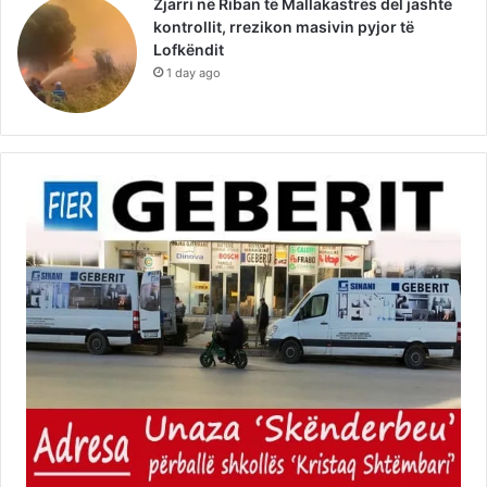
Zjarri në Riban të Mallakastrës del jashtë
kontrollit, rrezikon masivin pyjor të
Lofkëndit
1 day ago