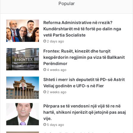
Popular
Reforma Administrative në rrezik?
Kundërshtarët më të fortë po dalin nga
vetë Partia Socialiste
2 days ago
Frontex: Rusët, kinezët dhe turqit
keqpërdorin regjimin pa viza të Ballkanit
Perëndimor
4 weeks ago
Shteti i merr ish deputetit të PD-së Astrit
Veliaj godinën e UFO-s në Fier
2 weeks ago
Përpara se të vendosni një vijë të re në
hartë, shikoni njerëzit që jetojnë pas asaj
vije.
5 days ago