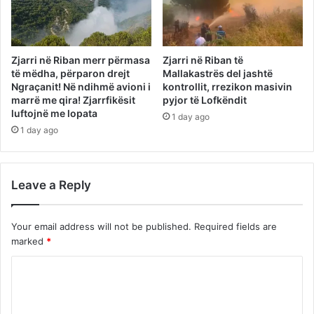
Zjarri në Riban merr përmasa
Zjarri në Riban të
të mëdha, përparon drejt
Mallakastrës del jashtë
Ngraçanit! Në ndihmë avioni i
kontrollit, rrezikon masivin
marrë me qira! Zjarrfikësit
pyjor të Lofkëndit
luftojnë me lopata
1 day ago
1 day ago
Leave a Reply
Your email address will not be published.
Required fields are
marked
*
C
o
m