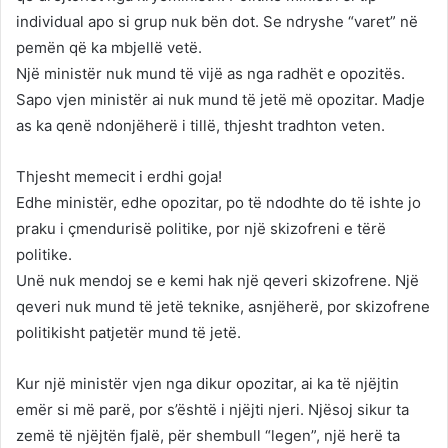
individual apo si grup nuk bën dot. Se ndryshe “varet” në
pemën që ka mbjellë vetë.
Një ministër nuk mund të vijë as nga radhët e opozitës.
Sapo vjen ministër ai nuk mund të jetë më opozitar. Madje
as ka qenë ndonjëherë i tillë, thjesht tradhton veten.
Thjesht memecit i erdhi goja!
Edhe ministër, edhe opozitar, po të ndodhte do të ishte jo
praku i çmendurisë politike, por një skizofreni e tërë
politike.
Unë nuk mendoj se e kemi hak një qeveri skizofrene. Një
qeveri nuk mund të jetë teknike, asnjëherë, por skizofrene
politikisht patjetër mund të jetë.
Kur një ministër vjen nga dikur opozitar, ai ka të njëjtin
emër si më parë, por s’është i njëjti njeri. Njësoj sikur ta
zemë të njëjtën fjalë, për shembull “legen”, një herë ta