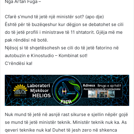
Nga Artan Fuga –
Cfarë s’mund të jetë një ministër sot? (apo dje)
Është për të buzëqeshur kur dëgjon se debatohet se cili
do të jetë profili i ministrave të 11 shtatorit. Gjëja më me
pak rëndësi në botë.
Njësoj si të shqetësohesh se cili do të jetë fatorino në
autobuzin e Kinostudio – Kombinat sot!
C’rëndësi ka!
Nuk mund të jetë në asnjë rast sikurse e sjellin nëpër gojë
se mund të jetë ministër teknik. Ministër teknik nuk ka. As
qeveri teknike nuk ka! Duhet të jesh zero në shkenca