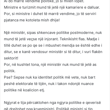
Ai do marrë vendime politike, jo si milen lopët.
Ministre e turizmit mund të jetë një kamariere e dalluar.
Por, si ministre i duhet të marrë vendime, jo të serviri
pjatanca me kotoleta mish dhije!
Një ministër, sipas shkencave politike postmoderne, nuk
mund të jetë veçse një injorant. Teknikisht flas. Madje i
tillë duhet se po qe se i mbushet mendja se është edhe i
ditur, se e kanë vendosur ministër si të ditur, i vuri flakën
sektorit!
Por, në kushtet tona, një ministër nuk mund të jetë as
politik.
Pse? Sepse nuk ka identitet politik më vete, nuk bart
peshë elektorale të tijën, nuk i takon ndonjë nuance
politike në koalicion etj.
Ngjyrat e tija përcaktohen nga ngjyra politike e qeverisë
që drejtohet nga kryeministri. Politikë ministri si tip