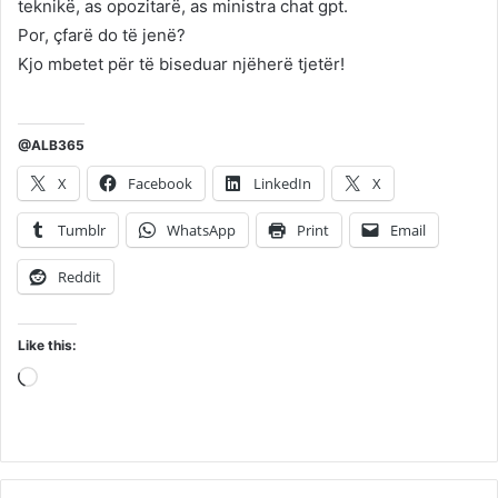
teknikë, as opozitarë, as ministra chat gpt.
Por, çfarë do të jenë?
Kjo mbetet për të biseduar njëherë tjetër!
@ALB365
X
Facebook
LinkedIn
X
Tumblr
WhatsApp
Print
Email
Reddit
Like this:
Loading…