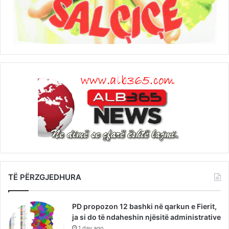
TË PËRZGJEDHURA
PD propozon 12 bashki në qarkun e Fierit,
ja si do të ndaheshin njësitë administrative
1 day ago