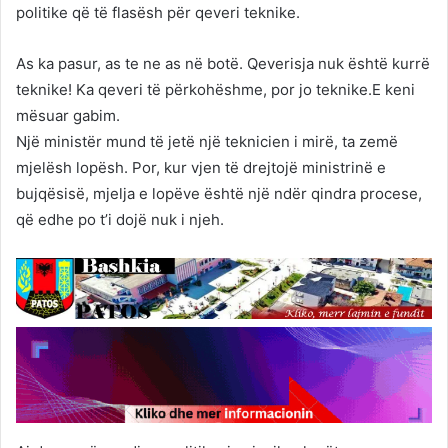
politike që të flasësh për qeveri teknike.
As ka pasur, as te ne as në botë. Qeverisja nuk është kurrë
teknike! Ka qeveri të përkohëshme, por jo teknike.E keni
mësuar gabim.
Një ministër mund të jetë një teknicien i mirë, ta zemë
mjelësh lopësh. Por, kur vjen të drejtojë ministrinë e
bujqësisë, mjelja e lopëve është një ndër qindra procese,
që edhe po t’i dojë nuk i njeh.