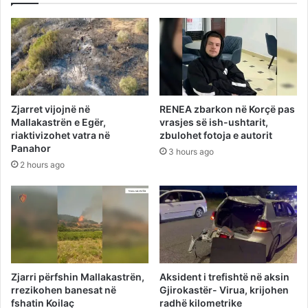
Zjarret vijojnë në
RENEA zbarkon në Korçë pas
Mallakastrën e Egër,
vrasjes së ish-ushtarit,
riaktivizohet vatra në
zbulohet fotoja e autorit
Panahor
3 hours ago
2 hours ago
Zjarri përfshin Mallakastrën,
Aksident i trefishtë në aksin
rrezikohen banesat në
Gjirokastër- Virua, krijohen
fshatin Koilaç
radhë kilometrike