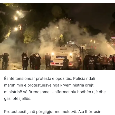
on
an
Twitter
email
Është tensionuar protesta e opozitës. Policia ndali
marshimin e protestuesve nga kryeministria drejt
ministrisë së Brendshme. Uniformat blu hodhën ujë dhe
gaz lotësjellës.
Protestuesit janë përgjigjur me molotvë. Ata thërrasin