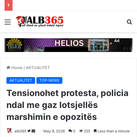
Menu
S
fo
Home
/
AKTUALITET
AKTUALITET
TOP-NEWS
Tensionohet protesta, policia
ndal me gaz lotsjellës
marshimin e opozitës
Follow
Send
alb365
May 8, 2026
0
255
Less than a minute