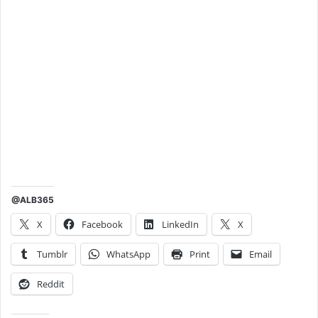
@ALB365
X
Facebook
LinkedIn
X
Tumblr
WhatsApp
Print
Email
Reddit