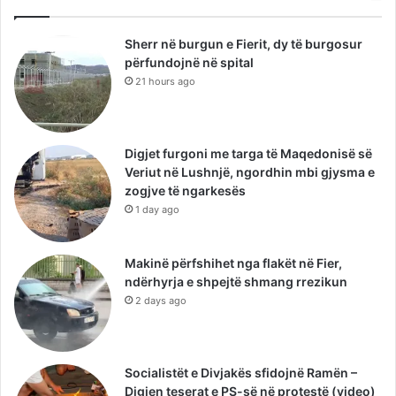
Sherr në burgun e Fierit, dy të burgosur
përfundojnë në spital
21 hours ago
Digjet furgoni me targa të Maqedonisë së
Veriut në Lushnjë, ngordhin mbi gjysma e
zogjve të ngarkesës
1 day ago
Makinë përfshihet nga flakët në Fier,
ndërhyrja e shpejtë shmang rrezikun
2 days ago
Socialistët e Divjakës sfidojnë Ramën –
Digjen teserat e PS-së në protestë (video)