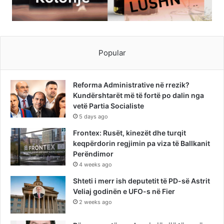
Popular
Reforma Administrative në rrezik?
Kundërshtarët më të fortë po dalin nga
vetë Partia Socialiste
5 days ago
Frontex: Rusët, kinezët dhe turqit
keqpërdorin regjimin pa viza të Ballkanit
Perëndimor
4 weeks ago
Shteti i merr ish deputetit të PD-së Astrit
Veliaj godinën e UFO-s në Fier
2 weeks ago