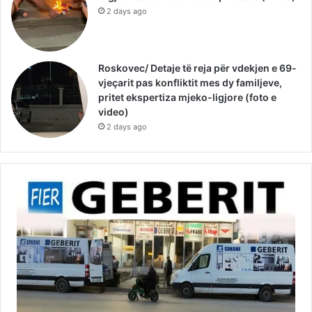
2 days ago
Roskovec/ Detaje të reja për vdekjen e 69-
vjeçarit pas konfliktit mes dy familjeve,
pritet ekspertiza mjeko-ligjore (foto e
video)
2 days ago