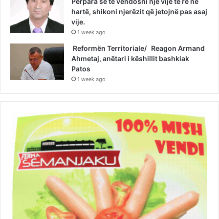
Përpara se të vendosni një vijë të re në
hartë, shikoni njerëzit që jetojnë pas asaj
vije.
1 week ago
Reformën Territoriale/ Reagon Armand
Ahmetaj, anëtari i këshillit bashkiak
Patos
1 week ago