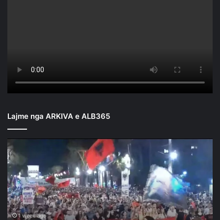
Lajme nga ARKIVA e ALB365
Mbyllen
fjalimet
para
Kryeministrisë/
Nis
marshimi
në
rrugët
1 week ago