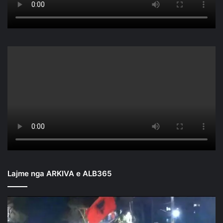
Lajme nga ARKIVA e ALB365
Mbyllen
fjalimet
para