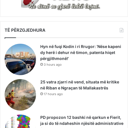
TË PËRZGJEDHURA
Hyn në fuqi Kodin i ri Rrugor: ‘Nëse kapeni
dy herë i dehur në timon, patenta hiqet
përgjithmonë!’
3 hours ago
25 vatra zjarri në vend, situata më kritike
në Riban e Ngraçan të Mallakastrës
17 hours ago
PD propozon 12 bashki në qarkun e Fierit,
ja si do të ndaheshin njësitë administrative