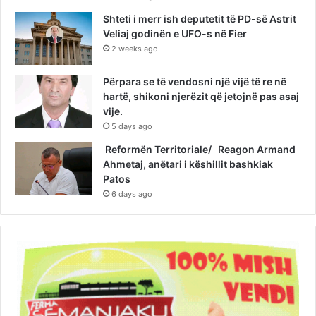
Shteti i merr ish deputetit të PD-së Astrit
Veliaj godinën e UFO-s në Fier
2 weeks ago
Përpara se të vendosni një vijë të re në
hartë, shikoni njerëzit që jetojnë pas asaj
vije.
5 days ago
Reformën Territoriale/ Reagon Armand
Ahmetaj, anëtari i këshillit bashkiak
Patos
6 days ago