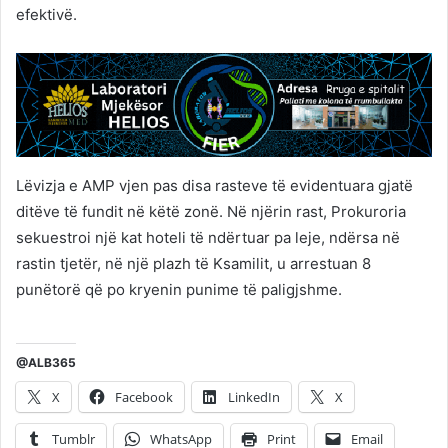
efektivë.
Lëvizja e AMP vjen pas disa rasteve të evidentuara gjatë
ditëve të fundit në këtë zonë. Në njërin rast, Prokuroria
sekuestroi një kat hoteli të ndërtuar pa leje, ndërsa në
rastin tjetër, në një plazh të Ksamilit, u arrestuan 8
punëtorë që po kryenin punime të paligjshme.
@ALB365
X
Facebook
LinkedIn
X
Tumblr
WhatsApp
Print
Email