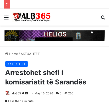
Menu
S
fo
Home
/
AKTUALITET
AKTUALITET
Arrestohet shefi i
komisariatit të Sarandës
Follow
Send
alb365
May 15, 2026
0
256
on
an
Less than a minute
Twitter
email