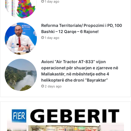
1 day ago
Reforma Territoriale/ Propozimi i PD, 100
Bashki – 12 Qarqe – 6 Rajone!
1 day ago
Avioni “Air Tractor AT-833” vijon
operacionet për shuarjen e zjarreve në
Mallakastër, në mbështetje edhe 4
helikopterë dhe droni “Bayraktar”
2 days ago