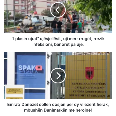
"I plasin ujrat" ujësjellësit, uji merr rrugët, rrezik
infeksioni, banorët pa ujë.
Emrat/ Danezët sollën dosjen për dy vllezërit fierak,
mbushën Danimarkën me heroinë!