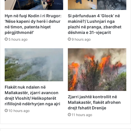
Hyn në fuqi Kodin i ri Rrugor:
Si përfunduan 4 ‘Glock’ në
‘Nëse kapeni dy herë i dehur
makinë?/ Lushnjari nga
në timon, patenta hiqet
plazhi në pranga, zbardhet
përgjithmonë!’
dëshmia e 31-vjeçarit
5 hours ago
9 hours ago
Flakët nuk ndalen në
Mallakastër, zjarri avancon
Zjarri jashtë kontrollit në
drejt Vloshit/ Helikopterët
Mallakastër, flakët afrohen
rifillojnë ndërhyrjen nga ajri
drejt fshatit Drenije
10 hours ago
11 hours ago