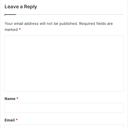
Leave a Reply
Your email address will not be published.
Required fields are
marked
*
C
o
m
m
e
n
t
Name
*
*
Email
*