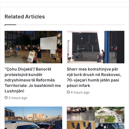
Related Articles
“Çohu Divjakë”/ Banorët
Sherr mes komshinjve për
protestojnë kundër
një turë drush në Roskovec,
ndryshimeve të Reformës
70-vjeçari humb jetën pasi
Territoriale: Jo bashkimit me
pësoi infark
Lushnjën!
4 hours ago
3 hours ago