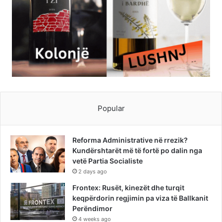
Popular
Reforma Administrative në rrezik?
Kundërshtarët më të fortë po dalin nga
vetë Partia Socialiste
2 days ago
Frontex: Rusët, kinezët dhe turqit
keqpërdorin regjimin pa viza të Ballkanit
Perëndimor
4 weeks ago