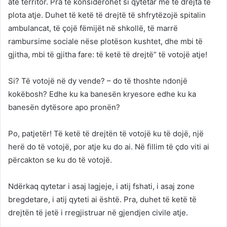
atë territor. Pra të konsiderohet si qytetar me të drejta të
plota atje. Duhet të ketë të drejtë të shfrytëzojë spitalin
ambulancat, të çojë fëmijët në shkollë, të marrë
rambursime sociale nëse plotëson kushtet, dhe mbi të
gjitha, mbi të gjitha fare: të ketë të drejtë” të votojë atje!
Si? Të votojë në dy vende? – do të thoshte ndonjë
kokëbosh? Edhe ku ka banesën kryesore edhe ku ka
banesën dytësore apo pronën?
Po, patjetër! Të ketë të drejtën të votojë ku të dojë, një
herë do të votojë, por atje ku do ai. Në fillim të çdo viti ai
përcakton se ku do të votojë.
Ndërkaq qytetar i asaj lagjeje, i atij fshati, i asaj zone
bregdetare, i atij qyteti ai është. Pra, duhet të ketë të
drejtën të jetë i rregjistruar në gjendjen civile atje.