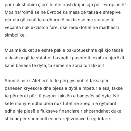
por nuk shohim çfarë lehtësirash krijon ajo për evropianët!
Mos harrojmë se në Evropë ka masa që taksa e shtëpive
për ata që kanë të ardhura të pakta ose me statuse të
veçanta nuk ekziston fare, ose reduktohet në madhëszi
simbolike.
Mua më duket se është pak e pakuptueshme që kjo taksë
u dashka që të shtohet buxheti i pushtetit lokal ku njerëzit
kanë banesa të dyta, ta zemë në zona turistike!!!
Shumë mirë. Atëherë le të përgjysmohet taksa për
banesën kryesore dhe pjesa e dytë e mbetur e asaj takse
të përdoret për të paguar taksën e banesës së dytë. Në
këtë mënyrë edhe dora nuk futet në xhepin e qytetarit,
edhe një pjesë e flukseve financiare rishpërndahet duke
shkuar për shembull edhe drejt zonave bregdetare.