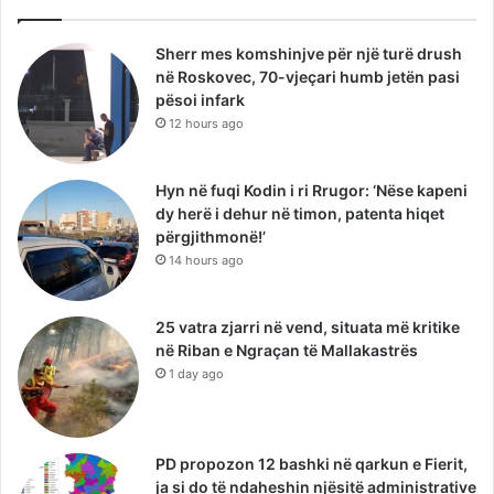
Sherr mes komshinjve për një turë drush
në Roskovec, 70-vjeçari humb jetën pasi
pësoi infark
12 hours ago
Hyn në fuqi Kodin i ri Rrugor: ‘Nëse kapeni
dy herë i dehur në timon, patenta hiqet
përgjithmonë!’
14 hours ago
25 vatra zjarri në vend, situata më kritike
në Riban e Ngraçan të Mallakastrës
1 day ago
PD propozon 12 bashki në qarkun e Fierit,
ja si do të ndaheshin njësitë administrative