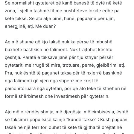
Se normalisht qytetarët që kanë banesë të dytë në këtë
zona, i sjellin tashmë fitime pushteteve lokale edhe pa
këtë taksë. Se ata atje pinë, hanë, paguajnë për ujin,
energjinë, etj. Më duan?
Aq më shumë që kjo taksë nuk ka përse të mbushë
buxhete bashkish në faliment. Nuk trajtohet kështu
çështja. Paratë e taksave janë për t’ju kthyer përsëri
qytetarit, me rrugë të mira, trotuare, pemë, gjelbërim, etj.
Pra, nuk është të paguhet taksa për të nxjerrë bashkinë
nga falimenti që vjen nga shpenzime krejt të
pamonitoruara nga qytetari, por që ato lekë të kthehen në
formë shërbimesh dhe investimesh për qytetarin.
Ajo më e rëndësishmja, më djegësja, më cimbisësja, është
se taksimi i popullsisë ka një “kundërtaksë” : Kush paguan
taksë në një territor, duhet të ketë të gjitha të drejtat në