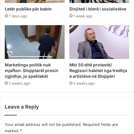
Letër publike për babin
Dinjiteti i blerë i socialistëve
7 days ago
1 week ago
Marketingu politik nuk
Mbi 50 ditë protestë/
mjafton: Shqiptarët presin
Regjisori habitet nga tredhja
zgjidhje, jo spektakël
e artistëve në Shqipëri
2 weeks ago
2 weeks ago
Leave a Reply
Your email address will not be published.
Required fields are
marked
*