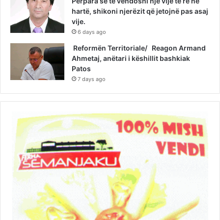
Përpara se të vendosni një vijë të re në
hartë, shikoni njerëzit që jetojnë pas asaj
vije.
6 days ago
Reformën Territoriale/ Reagon Armand
Ahmetaj, anëtari i këshillit bashkiak
Patos
7 days ago