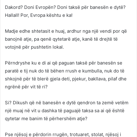
Dakord? Doni Evropën? Doni taksë për banesën e dytë?
Hallall! Por, Evropa kështu e ka!
Madje edhe shtetasit e huaj, ardhur nga një vendi por që
banojnë atje, pa qenë qytetarë atje, kanë të drejtë të
votojnë për pushtetin lokal.
Përndryshe ku e di ai që paguan taksë për banesën se
paratë e tij nuk do të bëhen rrush e kumbulla, nuk do të
shkojnë për të blerë gjela deti, pjekur, bakllava, pilaf dhe
ngrënë për vit të ri?
Si? Dikush që në banesën e dytë qendron ta zemë vetëm
një muaj në vit u dashka të paguajë taksa sa ai që është
qytetar me banim të përhershëm atje?
Pse njësoj e përdorin rrugën, trotuaret, stolat, njësoj i