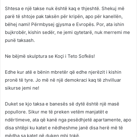
Shtesa e një takse nuk është kaq e thjeshtë. Shekuj më
parë të shtoje pak taksën për kripën, apo për kanellën,
bëhej nami! Përmbysej gjysma e Evropës. Por, ata ishin
bujkrobër, kishin sedër, ne jemi qytetarë, nuk merremi me
punë taksash.
Ne bëjmë skulptura se Koçi i Teto Sofkës!
Edhe kur atë e bënin mbretër që edhe njerëzit i kishin
pronë të tyre. Jo më në një demokraci kaq të zhvilluar
sikurse jemi ne!
Duket se kjo taksa e banesës së dytë është një masë
popullore. Sikur me të preken vetëm manjatët e
ndërtimeve, ata që kanë nga pesëdhjetë apartamente, apo
disa shtëpi ku katet e nëdheshme janë disa herë më të
mëdha sa katet që duken mbi tokë.