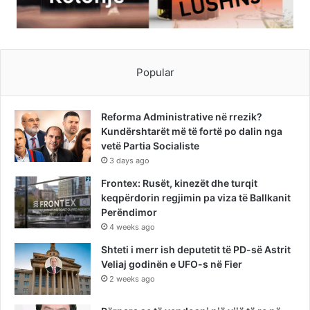
Popular
Reforma Administrative në rrezik?
Kundërshtarët më të fortë po dalin nga
vetë Partia Socialiste
3 days ago
Frontex: Rusët, kinezët dhe turqit
keqpërdorin regjimin pa viza të Ballkanit
Perëndimor
4 weeks ago
Shteti i merr ish deputetit të PD-së Astrit
Veliaj godinën e UFO-s në Fier
2 weeks ago