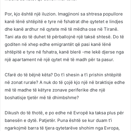
Por, kjo është një iluzion. Imagjinoni sa shtresa popullore
kanë lënë shtëpitë e tyre në fshatrat dhe qytetet e lindjes
dhe kanë ardhur në qytete më të mëdha ose në Tiranë.
Tani ata do të duhet të përballojnë një taksë shtesë. Do të
goditen në xhep edhe emigrantët që pasi kanë lënë
shtëpitë e tyre në fshatra, kanë blerë -me lekë djerse nga
një apartament në një qytet më të madh për ta pasur.
Cfarë do të bëjnë këta? Do t’i shesin a t’i prishin shtëpitë
në zonat rurale? A nuk do të çojë kjo një në braktisje edhe
më të madhe të këtyre zonave periferike dhe një
boshatisje tjetër më të dhimbshme?
Dikush do të thotë, e po edhe në Evropë ka taksa plus për
banesën e dytë. Patjetër. Puna është se kur duam t’i
ngarkojmë barra të tjera qytetarëve shohim nga Evropa,