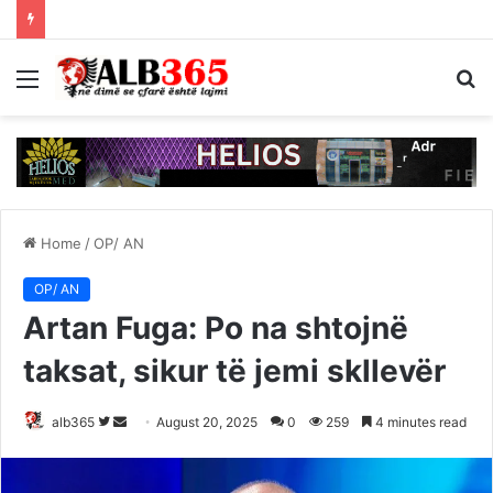
Menu
S
fo
Home
/
OP/ AN
OP/ AN
Artan Fuga: Po na shtojnë
taksat, sikur të jemi skllevër
Follow
Send
alb365
August 20, 2025
0
259
4 minutes read
on
an
Twitter
email