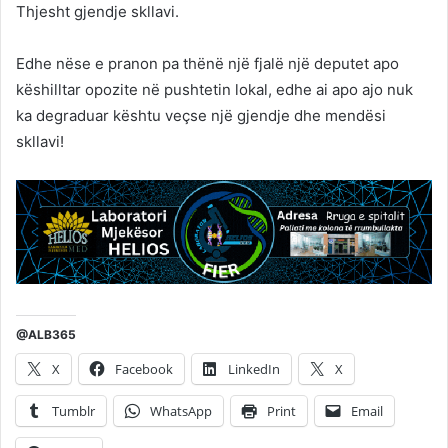
Thjesht gjendje skllavi.
Edhe nëse e pranon pa thënë një fjalë një deputet apo
këshilltar opozite në pushtetin lokal, edhe ai apo ajo nuk
ka degraduar kështu veçse një gjendje dhe mendësi
skllavi!
@ALB365
X
Facebook
LinkedIn
X
Tumblr
WhatsApp
Print
Email