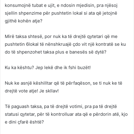
konsumojnë tubat e ujit, e ndosin mjedisin, pra njësoj
sjellin shpenzime për pushtetin lokal si ata që jetojnë
gjithë kohën atje?
Mirë taksa shtesë, por nuk ka të drejtë qytetari që me
pushtetin 6lokal të nënshkruajë çdo vit një kontratë se ku
do të shpenzohet taksa plus e banesës së dytë?
Ku ka kështu? Jep lekë dhe ik fshi buzët!
Nuk ke asnjë këshilltar që të përfaqëson, se ti nuk ke të
drejtë vote atje! Je skllav!
Të paguash taksa, pa të drejtë votimi, pra pa të drejtë
statusi qytetar, për të kontrolluar ata që e përdorin atë, kjo
e dini çfarë është?