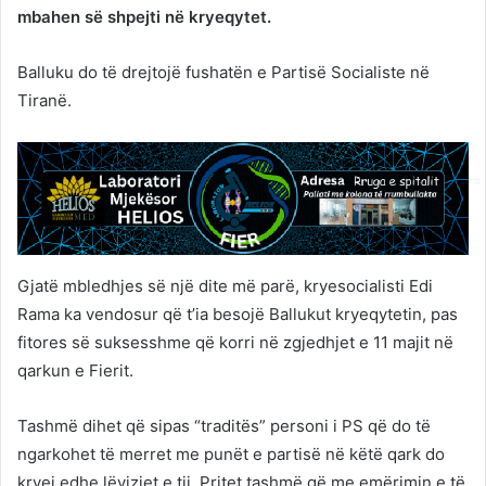
mbahen së shpejti në kryeqytet.
Balluku do të drejtojë fushatën e Partisë Socialiste në
Tiranë.
Gjatë mbledhjes së një dite më parë, kryesocialisti Edi
Rama ka vendosur që t’ia besojë Ballukut kryeqytetin, pas
fitores së suksesshme që korri në zgjedhjet e 11 majit në
qarkun e Fierit.
Tashmë dihet që sipas “traditës” personi i PS që do të
ngarkohet të merret me punët e partisë në këtë qark do
kryej edhe lëvizjet e tij. Pritet tashmë që me emërimin e të