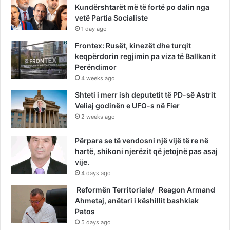
Kundërshtarët më të fortë po dalin nga
vetë Partia Socialiste
1 day ago
Frontex: Rusët, kinezët dhe turqit
keqpërdorin regjimin pa viza të Ballkanit
Perëndimor
4 weeks ago
Shteti i merr ish deputetit të PD-së Astrit
Veliaj godinën e UFO-s në Fier
2 weeks ago
Përpara se të vendosni një vijë të re në
hartë, shikoni njerëzit që jetojnë pas asaj
vije.
4 days ago
Reformën Territoriale/ Reagon Armand
Ahmetaj, anëtari i këshillit bashkiak
Patos
5 days ago