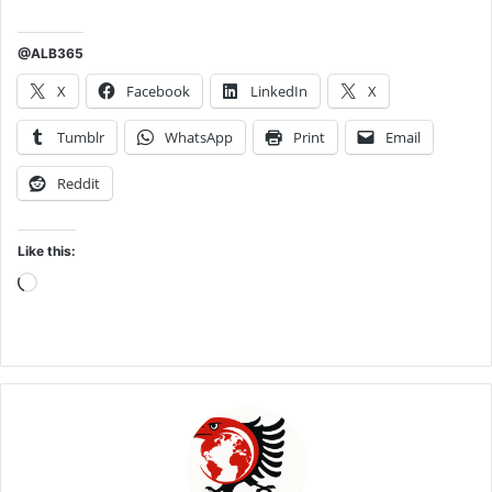
@ALB365
X
Facebook
LinkedIn
X
Tumblr
WhatsApp
Print
Email
Reddit
Like this:
Loading…