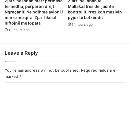
Zjarri në Riban merr përmasa
Zjarri në Riban të
të mëdha, përparon drejt
Mallakastrës del jashtë
Ngraçanit! Në ndihmë avioni i
kontrollit, rrezikon masivin
marrë me qira! Zjarrfikësit
pyjor të Lofkëndit
luftojnë me lopata
14 hours ago
13 hours ago
Leave a Reply
Your email address will not be published.
Required fields are
marked
*
C
o
m
m
e
n