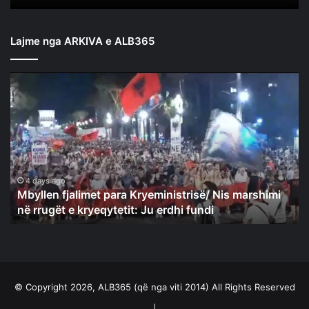
Lajme nga ARKIVA e ALB365
Mbyllen
fjalimet
para
Kryeministrisë/
Nis
marshimi
në
rrugët
4 days ago
Mbyllen fjalimet para Kryeministrisë/ Nis marshimi
e
në rrugët e kryeqytetit: Ju erdhi fundi
kryeqytetit:
Ju
erdhi
fundi
© Copyright 2026, ALB365 (që nga viti 2014) All Rights Reserved