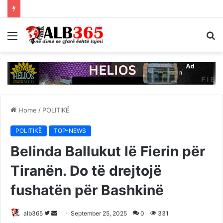
Menu
S
fo
Home
/
POLITIKË
POLITIKË
TOP-NEWS
Belinda Ballukut lë Fierin për
Tiranën. Do të drejtojë
fushatën për Bashkinë
Follow
Send
alb365
September 25, 2025
0
331