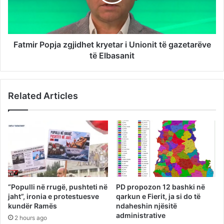
Fatmir Popja zgjidhet kryetar i Unionit të gazetarëve
të Elbasanit
Related Articles
“Populli në rrugë, pushteti në
PD propozon 12 bashki në
jaht”, ironia e protestuesve
qarkun e Fierit, ja si do të
kundër Ramës
ndaheshin njësitë
administrative
2 hours ago