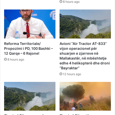
8 hours ago
Reforma Territoriale/
Avioni “Air Tractor AT-833”
Propozimi i PD, 100 Bashki –
vijon operacionet për
12 Qarqe – 6 Rajone!
shuarjen e zjarreve në
Mallakastër, në mbështetje
8 hours ago
edhe 4 helikopterë dhe droni
“Bayraktar”
12 hours ago