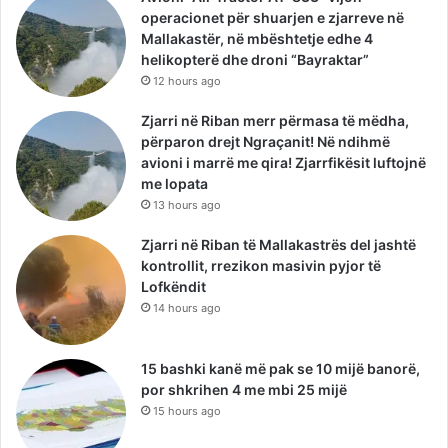
operacionet për shuarjen e zjarreve në
Mallakastër, në mbështetje edhe 4
helikopterë dhe droni “Bayraktar”
12 hours ago
Zjarri në Riban merr përmasa të mëdha,
përparon drejt Ngraçanit! Në ndihmë
avioni i marrë me qira! Zjarrfikësit luftojnë
me lopata
13 hours ago
Zjarri në Riban të Mallakastrës del jashtë
kontrollit, rrezikon masivin pyjor të
Lofkëndit
14 hours ago
15 bashki kanë më pak se 10 mijë banorë,
por shkrihen 4 me mbi 25 mijë
15 hours ago