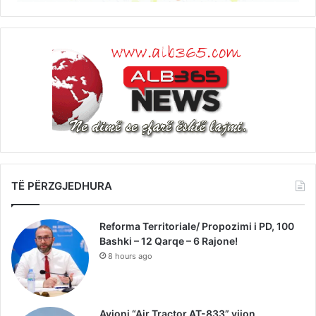
TË PËRZGJEDHURA
Reforma Territoriale/ Propozimi i PD, 100
Bashki – 12 Qarqe – 6 Rajone!
8 hours ago
Avioni “Air Tractor AT-833” vijon