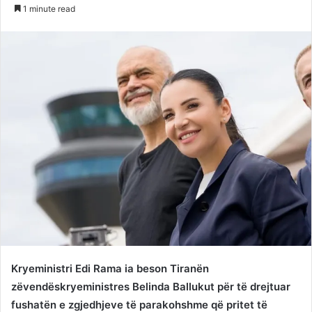
on
an
1 minute read
Twitter
email
Kryeministri Edi Rama ia beson Tiranën
zëvendëskryeministres Belinda Ballukut për të drejtuar
fushatën e zgjedhjeve të parakohshme që pritet të