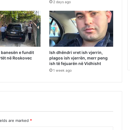
2 days ago
ë banesën e fundit
Ish dhëndri vret ish vjerrin,
tët në Roskovec
plagos ish vjerrën, merr peng
ish të fejuarën në Vidhisht
1 week ago
ields are marked
*