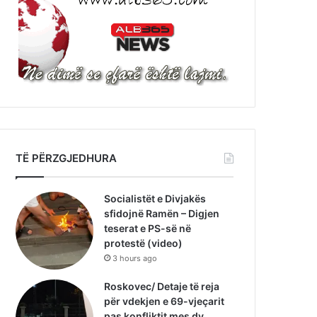
TË PËRZGJEDHURA
Socialistët e Divjakës
sfidojnë Ramën – Digjen
teserat e PS-së në
protestë (video)
3 hours ago
Roskovec/ Detaje të reja
për vdekjen e 69-vjeçarit
pas konfliktit mes dy