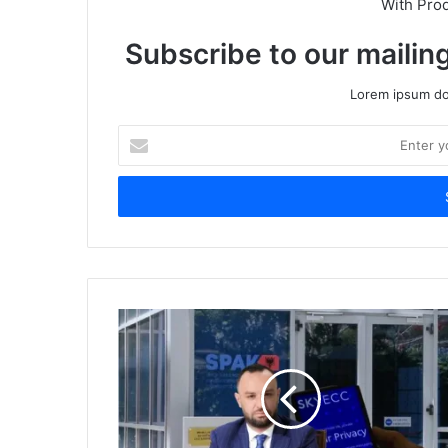
With Pro
Subscribe to our mailing
Lorem ipsum dol
Enter
your
Email
address