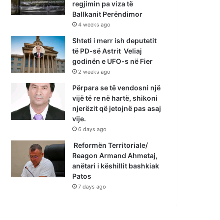
regjimin pa viza të
Ballkanit Perëndimor
4 weeks ago
Shteti i merr ish deputetit
të PD-së Astrit Veliaj
godinën e UFO-s në Fier
2 weeks ago
Përpara se të vendosni një
vijë të re në hartë, shikoni
njerëzit që jetojnë pas asaj
vije.
6 days ago
Reformën Territoriale/
Reagon Armand Ahmetaj,
anëtari i këshillit bashkiak
Patos
7 days ago