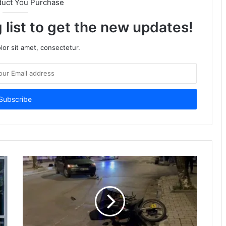
duct You Purchase
 list to get the new updates!
or sit amet, consectetur.