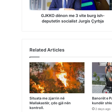
GJKKO dënon me 3 vite burg ish-
deputetin socialist Jurgis Çyrbja
Related Articles
Situata me zjarrin në
Banorët e P
Mallakastër, çdo gjë nën
kundër shkr
kontroll.
2 days ago