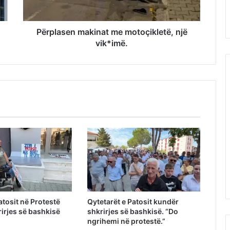
Përplasen makinat me motoçikletë, një
vik*imë.
atosit në Protestë
Qytetarët e Patosit kundër
irjes së bashkisë
shkrirjes së bashkisë. “Do
ngrihemi në protestë.”