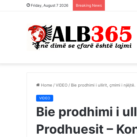
Friday, August 7 2026
Breaking News
Home
/
VIDEO
/
Bie prodhimi i ullirit, çmimi i njëj
VIDEO
Bie prodhimi i ull
Prodhuesit – Ko