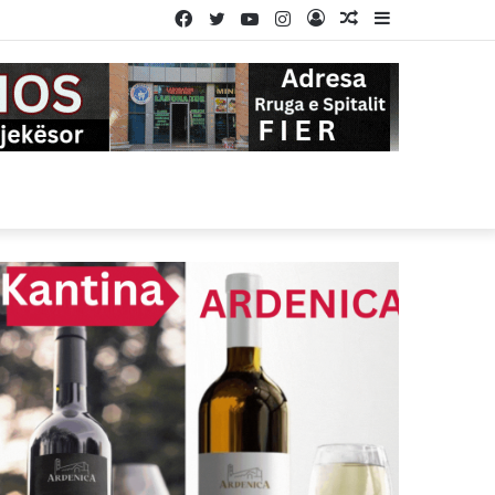
Facebook
Twitter
YouTube
Instagram
Log
Random
Sidebar
In
Article