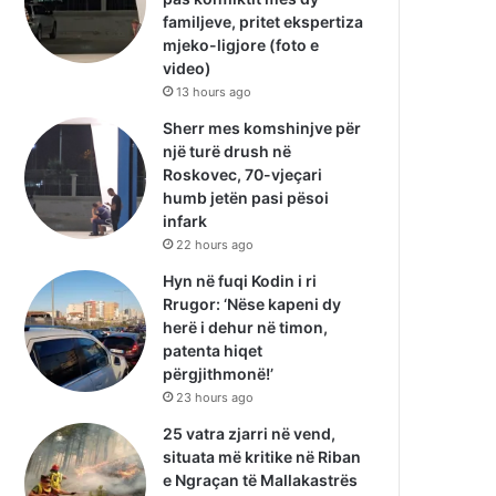
familjeve, pritet ekspertiza
mjeko-ligjore (foto e
video)
13 hours ago
Sherr mes komshinjve për
një turë drush në
Roskovec, 70-vjeçari
humb jetën pasi pësoi
infark
22 hours ago
Hyn në fuqi Kodin i ri
Rrugor: ‘Nëse kapeni dy
herë i dehur në timon,
patenta hiqet
përgjithmonë!’
23 hours ago
25 vatra zjarri në vend,
situata më kritike në Riban
e Ngraçan të Mallakastrës