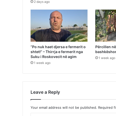
2 days ago
“Po nuk haet djersa e fermerit o
Përcillen n
shtet!” – Thirrja e fermerit nga
bashkëshor
Suku i Roskovecit në agim
1 week ago
1 week ago
Leave a Reply
Your email address will not be published.
Required f