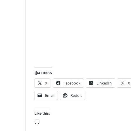
@ALB365
X
Facebook
LinkedIn
X
Email
Reddit
Like this:
Loading…