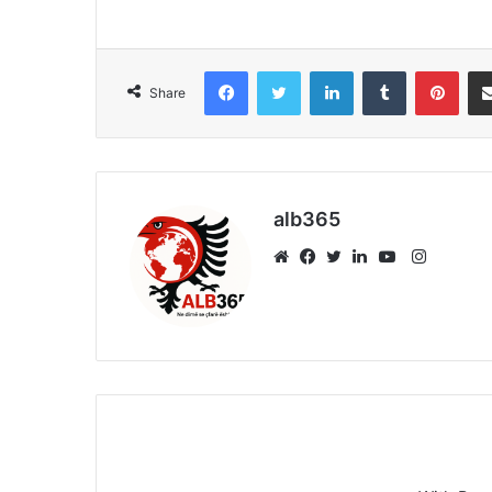
Facebook
Twitter
LinkedIn
Tumblr
Pint
Share
alb365
Instagr
Website
Facebook
Twitter
LinkedIn
YouTube