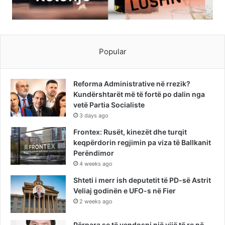
Popular
Reforma Administrative në rrezik?
Kundërshtarët më të fortë po dalin nga
vetë Partia Socialiste
3 days ago
Frontex: Rusët, kinezët dhe turqit
keqpërdorin regjimin pa viza të Ballkanit
Perëndimor
4 weeks ago
Shteti i merr ish deputetit të PD-së Astrit
Veliaj godinën e UFO-s në Fier
2 weeks ago
Përpara se të vendosni një vijë të re në