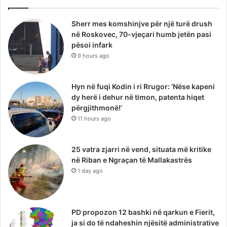
Sherr mes komshinjve për një turë drush
në Roskovec, 70-vjeçari humb jetën pasi
pësoi infark
9 hours ago
Hyn në fuqi Kodin i ri Rrugor: ‘Nëse kapeni
dy herë i dehur në timon, patenta hiqet
përgjithmonë!’
11 hours ago
25 vatra zjarri në vend, situata më kritike
në Riban e Ngraçan të Mallakastrës
1 day ago
PD propozon 12 bashki në qarkun e Fierit,
ja si do të ndaheshin njësitë administrative