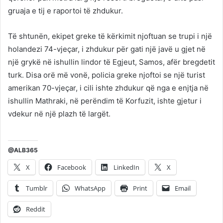
gruaja e tij e raportoi të zhdukur.
Të shtunën, ekipet greke të kërkimit njoftuan se trupi i një
holandezi 74-vjeçar, i zhdukur për gati një javë u gjet në
një grykë në ishullin lindor të Egjeut, Samos, afër bregdetit
turk. Disa orë më vonë, policia greke njoftoi se një turist
amerikan 70-vjeçar, i cili ishte zhdukur që nga e enjtja në
ishullin Mathraki, në perëndim të Korfuzit, ishte gjetur i
vdekur në një plazh të largët.
@ALB365
X
Facebook
LinkedIn
X
Tumblr
WhatsApp
Print
Email
Reddit