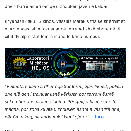
dhe 1 burrë amerikan që u zhdukën javën e kaluar.
Kryebashkiaku i Sikinos, Vassilis Marakis tha se shërbimet
e urgjencës ishin fokusuar në terrenet shkëmbore në të
cilat dy alpinistet femra mund të kenë humbur.
“Vullnetarë kanë ardhur nga Santorini, zjarrfikësit, policia
dhe një qen i trajnuar kanë kërkuar, por terreni është
shkëmbor dhe plot me lugina. Përpjekjet kanë qenë të
mëdha, por zona ku ata u zhdukën është e vështirë dhe,
për fat të keq, ne ende nuk i kemi gjetur”
–
tha ai.