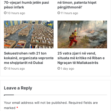
70-vjeçari humb jetën pasi
në timon, patenta hiqet
pësoi infark
përgjithmonë!’
10 hours ago
11 hours ago
Sekuestrohen reth 21 ton
25 vatra zjarri në vend,
kokainë, organizata vepronte
situata më kritike në Riban e
me shqiptarët në Dubai
Ngraçan të Mallakastrës
16 hours ago
1 day ago
Leave a Reply
Your email address will not be published.
Required fields are
marked
*