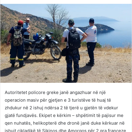
on
an
Twitter
email
Autoritetet policore greke janë angazhuar në një
operacion masiv për gjetjen e 3 turistëve të huaj të
zhdukur në 2 ishuj ndërsa 2 të tjerë u gjetën të vdekur
gjatë fundjavës. Ekipet e kërkim – shpëtimit të pajisur me
qen nuhatës, helikopterë dhe dronë janë duke kërkuar në
ishujt cikladikë të Sikinos dhe Amorgos për 2 gra franceze