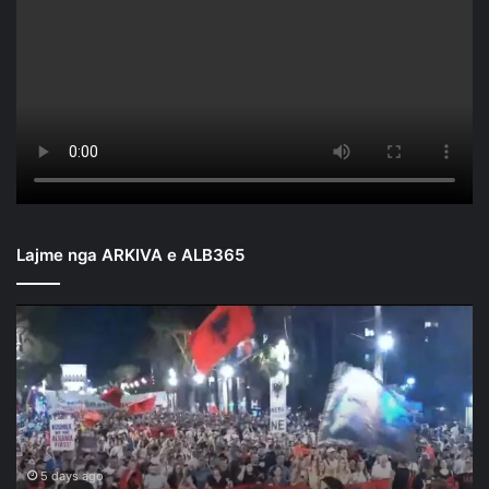
Lajme nga ARKIVA e ALB365
Mbyllen
fjalimet
para
Kryeministrisë/
Nis
marshimi
në
rrugët
5 days ago