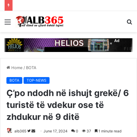
Menu
S
fo
Home
/
BOTA
BOTA
TOP-NEWS
Ç’po ndodh në ishujt grekë/ 6
turistë të vdekur ose të
zhdukur në 9 ditë
Follow
Send
alb365
June 17, 2024
0
37
1 minute read