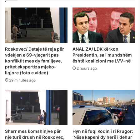
Roskovec/ Detaje të reja për
ANALIZA/ LDK kërkon
vdekjen e 69-vjeçarit pas
Presidentin, sa i mundshëm
konfliktit mes dy familjeve,
është koalicioni me LVV-në
pritet ekspertiza mjeko-
2 hours ago
ligjore (foto e video)
29 minutes ago
Sherr mes komshinjve për
Hyn në fuqi Kodin i ri Rrugor:
një turë drush në Roskovec,
‘Nëse kapeni dy herë i dehur