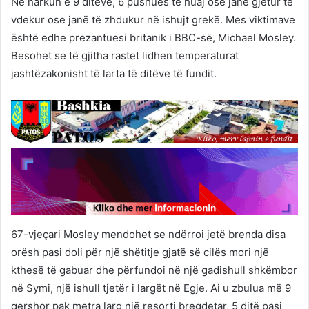
Në harkun e 9 ditëve, 6 pushues të huaj ose janë gjetur të
vdekur ose janë të zhdukur në ishujt grekë. Mes viktimave
është edhe prezantuesi britanik i BBC-së, Michael Mosley.
Besohet se të gjitha rastet lidhen temperaturat
jashtëzakonisht të larta të ditëve të fundit.
67-vjeçari Mosley mendohet se ndërroi jetë brenda disa
orësh pasi doli për një shëtitje gjatë së cilës mori një
kthesë të gabuar dhe përfundoi në një gadishull shkëmbor
në Symi, një ishull tjetër i largët në Egje. Ai u zbulua më 9
qershor pak metra larg një resorti bregdetar, 5 ditë pasi