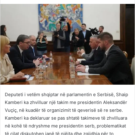
on
an
Twitter
email
Deputeti i vetëm shqiptar në parlamentin e Serbisë, Shaip
Kamberi ka zhvilluar një takim me presidentin Aleksandër
Vuçiç, në kuadër të organizimit të qeverisë së re serbe.
Kamberi ka deklaruar se pas shtatë takimeve të zhvilluara
në kohë të ndryshme me presidentin serb, problematikat
të cilat diskutohen janë të njëjta dhe zgjidhja për to