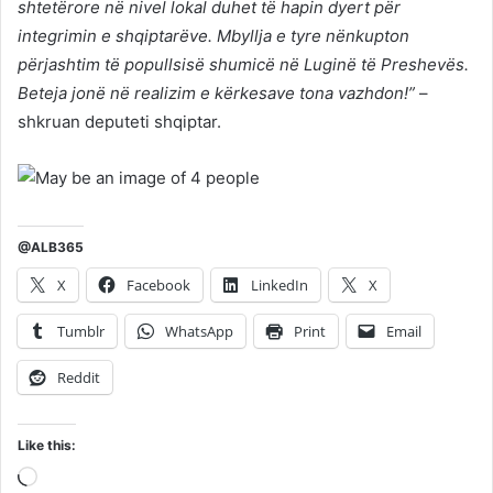
shtetërore në nivel lokal duhet të hapin dyert për
integrimin e shqiptarëve. Mbyllja e tyre nënkupton
përjashtim të popullsisë shumicë në Luginë të Preshevës.
Beteja jonë në realizim e kërkesave tona vazhdon!”
–
shkruan deputeti shqiptar.
@ALB365
X
Facebook
LinkedIn
X
Tumblr
WhatsApp
Print
Email
Reddit
Like this:
Loading…