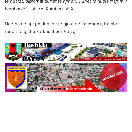
të ndalet, diplomat duhet të njihen. Duhet të fillojë trajtimi i
barabartë” –
shkroi Kamberi në X.
Ndërsa në një postim më të gjatë në Facebook, Kamberi
rendit të gjitha kërkesat për Vuçiç