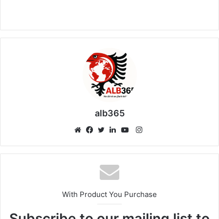
alb365
Instagram
Website
Facebook
Twitter
LinkedIn
YouTube
With Product You Purchase
Subscribe to our mailing list to