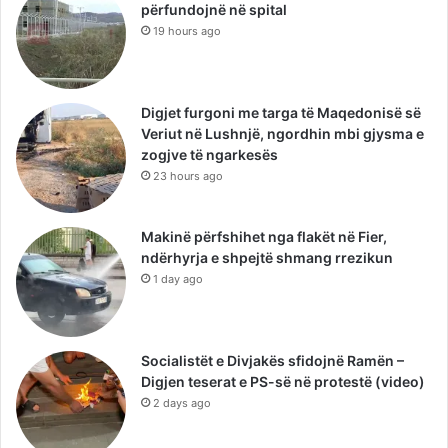
përfundojnë në spital
19 hours ago
Digjet furgoni me targa të Maqedonisë së
Veriut në Lushnjë, ngordhin mbi gjysma e
zogjve të ngarkesës
23 hours ago
Makinë përfshihet nga flakët në Fier,
ndërhyrja e shpejtë shmang rrezikun
1 day ago
Socialistët e Divjakës sfidojnë Ramën –
Digjen teserat e PS-së në protestë (video)
2 days ago