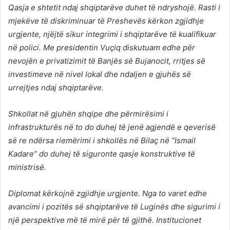
Qasja e shtetit ndaj shqiptarëve duhet të ndryshojë. Rasti i
mjekëve të diskriminuar të Preshevës kërkon zgjidhje
urgjente, njëjtë sikur integrimi i shqiptarëve të kualifikuar
në polici. Me presidentin Vuçiq diskutuam edhe për
nevojën e privatizimit të Banjës së Bujanocit, rritjes së
investimeve në nivel lokal dhe ndaljen e gjuhës së
urrejtjes ndaj shqiptarëve.
Shkollat në gjuhën shqipe dhe përmirësimi i
infrastrukturës në to do duhej të jenë agjendë e qeverisë
së re ndërsa riemërimi i shkollës në Bilaç në “Ismail
Kadare” do duhej të siguronte qasje konstruktive të
ministrisë.
Diplomat kërkojnë zgjidhje urgjente. Nga to varet edhe
avancimi i pozitës së shqiptarëve të Luginës dhe sigurimi i
një perspektive më të mirë për të gjithë. Institucionet