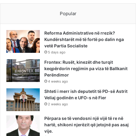
Popular
Reforma Administrative në rrezik?
Kundërshtarët më të fortë po dalin nga
vetë Partia Socialiste
5 days ago
Frontex: Rusët, kinezët dhe turqit
keqpërdorin regjimin pa viza të Ballkanit
Perëndimor
4 weeks ago
Shteti i merr ish deputetit të PD-së Astrit
Veliaj godinën e UFO-s në Fier
2 weeks ago
Përpara se të vendosni një vijë të re në
hartë, shikoni njerëzit që jetojnë pas asaj
vije.