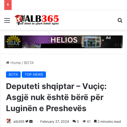
Menu
S
fo
Home
/
BOTA
BOTA
TOP-NEWS
Deputeti shqiptar – Vuçiç:
Asgjë nuk është bërë për
Luginën e Preshevës
Follow
Send
alb365
February 27, 2024
0
41
2 minutes read