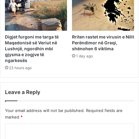
Digjet furgoni me targa të
Rriten rastet me virusin e Nilit
Maqedonisë së Veriut në
Perëndimor në Greqi,
Lushnjë, ngordhin mbi
shënohen 6 viktima
gjysma e zogjve të
1 day ago
ngarkesës
23 hours ago
Leave a Reply
Your email address will not be published.
Required fields are
marked
*
C
o