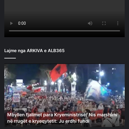
Lajme nga ARKIVA e ALB365
Mbyllen
fjalimet
para
Kryeministrisë/
Nis
marshimi
në
rrugët
1 week ago
Mbyllen fjalimet para Kryeministrisë/ Nis marshimi
e
në rrugët e kryeqytetit: Ju erdhi fundi
kryeqytetit:
Ju