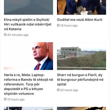
Etna mbyll qiellin e Siçilisë/
Goditet me vezë Albin Kurti
Hiri vullkanik ndal mbërritjet
18 hours ago
në Katania
40 minutes ago
Harta e re, Meta: Laptop-
Sherr në burgun e Fierit, dy
reforma e Ramës të shkojë në
të burgosur përfundojnë në
referendum. Turp për
spital
deputetët e PS u kthyen
20 hours ago
shpinën votuesve
19 hours ago