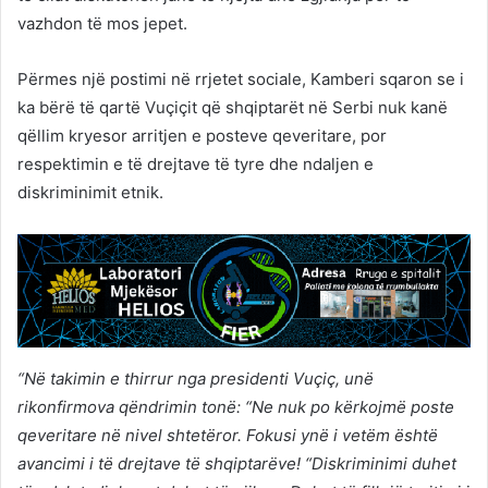
vazhdon të mos jepet.
Përmes një postimi në rrjetet sociale, Kamberi sqaron se i
ka bërë të qartë Vuçiçit që shqiptarët në Serbi nuk kanë
qëllim kryesor arritjen e posteve qeveritare, por
respektimin e të drejtave të tyre dhe ndaljen e
diskriminimit etnik.
“Në takimin e thirrur nga presidenti Vuçiç, unë
rikonfirmova qëndrimin tonë: “Ne nuk po kërkojmë poste
qeveritare në nivel shtetëror. Fokusi ynë i vetëm është
avancimi i të drejtave të shqiptarëve! “Diskriminimi duhet