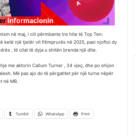
mism në maj, i cili përmbante tre hite të Top Ten:
 ketë një tjetër vit fitimprurës në 2025, pasi njoftoi dy
s , të cilat të dyja u shitën brenda një dite.
dhje me aktorin Callum Turner , 34 vjeç, dhe po shijon
alesh. Më pas ajo do të përgatitet për një turne nëpër
et në MB.
Tumblr
WhatsApp
Print