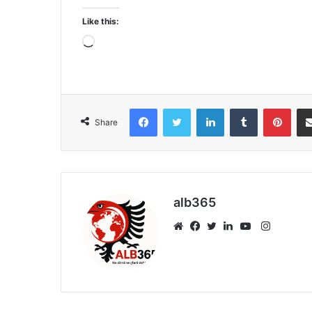
Like this:
Loading…
Facebook
Twitter
LinkedIn
Tumblr
Pint
Share
alb365
Instagr
Website
Facebook
Twitter
LinkedIn
YouTube