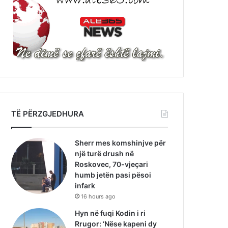
TË PËRZGJEDHURA
Sherr mes komshinjve për
një turë drush në
Roskovec, 70-vjeçari
humb jetën pasi pësoi
infark
16 hours ago
Hyn në fuqi Kodin i ri
Rrugor: ‘Nëse kapeni dy