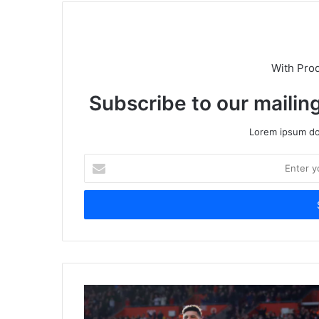
With Pro
Subscribe to our mailing
Lorem ipsum dol
Enter
your
Email
address