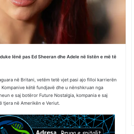
t, duke lënë pas Ed Sheeran dhe Adele në listën e më të
uara në Britani, vetëm tetë vjet pasi ajo filloi karrierën
ë e Kompanive këtë fundjavë dhe u nënshkruan nga
rneun e saj botëror Future Nostalgia, kompania e saj
të tjera në Amerikën e Veriut.