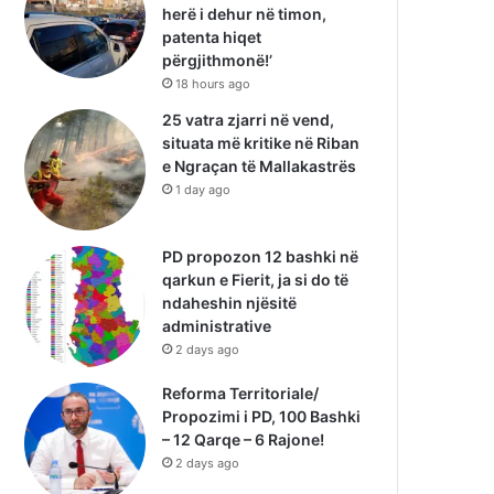
herë i dehur në timon,
patenta hiqet
përgjithmonë!’
18 hours ago
25 vatra zjarri në vend,
situata më kritike në Riban
e Ngraçan të Mallakastrës
1 day ago
PD propozon 12 bashki në
qarkun e Fierit, ja si do të
ndaheshin njësitë
administrative
2 days ago
Reforma Territoriale/
Propozimi i PD, 100 Bashki
– 12 Qarqe – 6 Rajone!
2 days ago