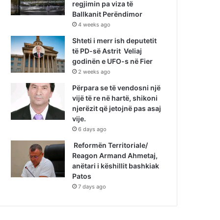
regjimin pa viza të
Ballkanit Perëndimor
4 weeks ago
Shteti i merr ish deputetit
të PD-së Astrit Veliaj
godinën e UFO-s në Fier
2 weeks ago
Përpara se të vendosni një
vijë të re në hartë, shikoni
njerëzit që jetojnë pas asaj
vije.
6 days ago
Reformën Territoriale/
Reagon Armand Ahmetaj,
anëtari i këshillit bashkiak
Patos
7 days ago