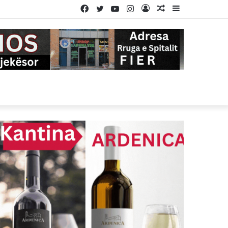
Facebook
Twitter
YouTube
Instagram
Log
Random
Sidebar
In
Article