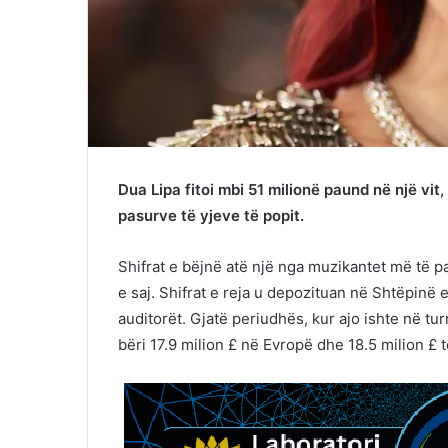
Dua Lipa fitoi mbi 51 milionë paund në një vi
pasurve të yjeve të popit.
Shifrat e bëjnë atë një nga muzikantet më të pag
e saj. Shifrat e reja u depozituan në Shtëpin
auditorët. Gjatë periudhës, kur ajo ishte në tu
bëri 17.9 milion £ në Evropë dhe 18.5 milion £ 