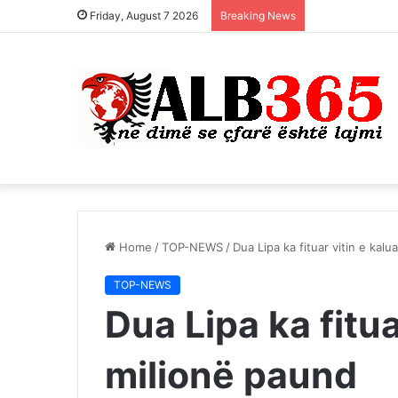
Friday, August 7 2026
Breaking News
Home
/
TOP-NEWS
/
Dua Lipa ka fituar vitin e kalu
TOP-NEWS
Dua Lipa ka fitua
milionë paund