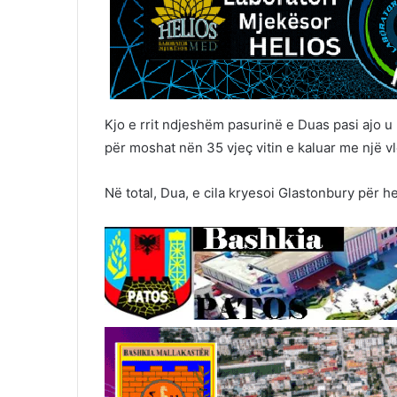
Kjo e rrit ndjeshëm pasurinë e Duas pasi ajo u
për moshat nën 35 vjeç vitin e kaluar me një v
Në total, Dua, e cila kryesoi Glastonbury për he