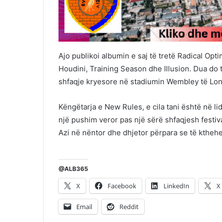
Ajo publikoi albumin e saj të tretë Radical Opti
Houdini, Training Season dhe Illusion. Dua do të
shfaqje kryesore në stadiumin Wembley të Londrë
Këngëtarja e New Rules, e cila tani është në li
një pushim veror pas një sërë shfaqjesh festiv
Azi në nëntor dhe dhjetor përpara se të ktheh
@ALB365
X
Facebook
LinkedIn
X
Email
Reddit