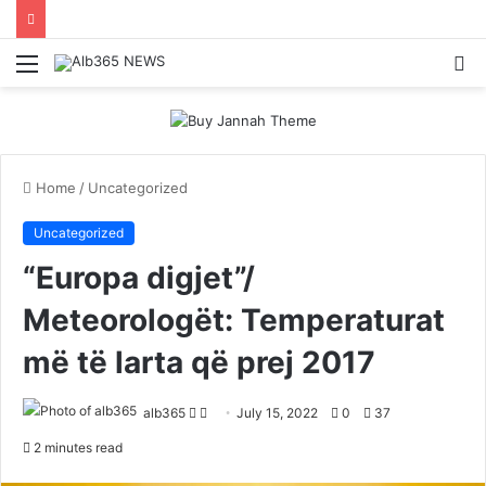
Menu
S
fo
Home
/
Uncategorized
Uncategorized
“Europa digjet”/
Meteorologët: Temperaturat
më të larta që prej 2017
Follow
Send
alb365
July 15, 2022
0
37
on
an
2 minutes read
Twitter
email