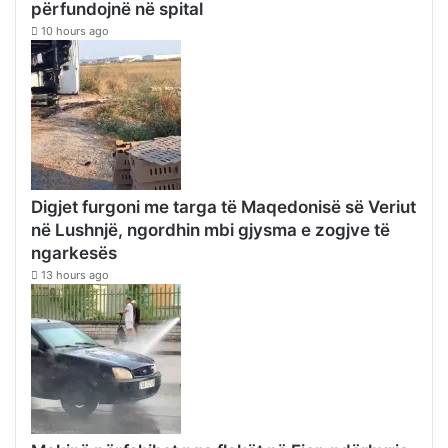
përfundojnë në spital
10 hours ago
Digjet furgoni me targa të Maqedonisë së Veriut
në Lushnjë, ngordhin mbi gjysma e zogjve të
ngarkesës
13 hours ago