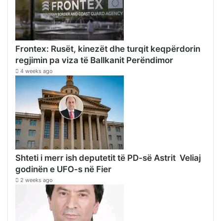
Frontex: Rusët, kinezët dhe turqit keqpërdorin
regjimin pa viza të Ballkanit Perëndimor
4 weeks ago
Shteti i merr ish deputetit të PD-së Astrit Veliaj
godinën e UFO-s në Fier
2 weeks ago