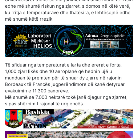
edhe më shumë riskun nga zjarret, sidomos në këtë verë,
ku rritja e temperaturave dhe thatësira, e lehtësojnë edhe
më shumë këtë rrezik.
Të sfiduar nga temperaturat e larta dhe erërat e forta,
1,000 zjarrfikës dhe 10 aeroplanë që hedhin ujë u
munduan të premten për të shuar dy zjarre në rajonin
Bordeaux të Francës jugperëndimore që kanë detyruar
evakuimin e 11.300 banorëve.
Më shumë se 7.000 hektarë tokë janë djegur nga zjarret,
sipas shërbimit rajonal të urgjencës.