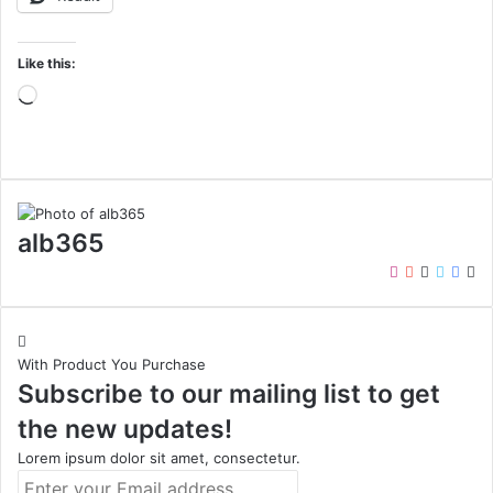
Like this:
Loading…
alb365
Instagram
YouTube
LinkedIn
Twitter
Face
We
With Product You Purchase
Subscribe to our mailing list to get
the new updates!
Lorem ipsum dolor sit amet, consectetur.
Enter