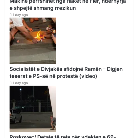
Makinë përfshihet nga flakët në Fier, ndërhyrja
e shpejtë shmang rrezikun
1 day ago
Socialistët e Divjakës sfidojnë Ramën – Digjen
teserat e PS-së në protestë (video)
1 day ago
Roskovec/ Detaje të reja për vdekjen e 69-