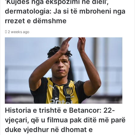
‘Kujdes nga ekspozimi në diell’,
dermatologia: Ja si të mbroheni nga
rrezet e dëmshme
2 weeks ago
Historia e trishtë e Betancor: 22-
vjeçari, që u filmua pak ditë më parë
duke vjedhur në dhomat e