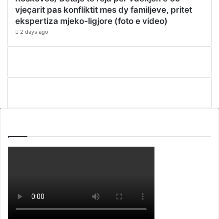
vjeçarit pas konfliktit mes dy familjeve, pritet
ekspertiza mjeko-ligjore (foto e video)
2 days ago
WEBTV ALB365