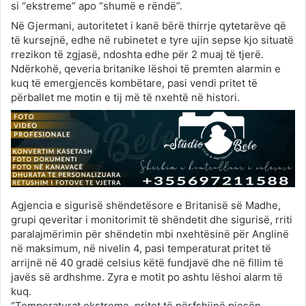
si “ekstreme” apo “shumë e rëndë”.
Në Gjermani, autoritetet i kanë bërë thirrje qytetarëve që
të kursejnë, edhe në rubinetet e tyre ujin sepse kjo situatë
rrezikon të zgjasë, ndoshta edhe për 2 muaj të tjerë.
Ndërkohë, qeveria britanike lëshoi të premten alarmin e
kuq të emergjencës kombëtare, pasi vendi pritet të
përballet me motin e tij më të nxehtë në histori.
Agjencia e sigurisë shëndetësore e Britanisë së Madhe,
grupi qeveritar i monitorimit të shëndetit dhe sigurisë, rriti
paralajmërimin për shëndetin mbi nxehtësinë për Anglinë
në maksimum, në nivelin 4, pasi temperaturat pritet të
arrijnë në 40 gradë celsius këtë fundjavë dhe në fillim të
javës së ardhshme. Zyra e motit po ashtu lëshoi alarm të
kuq.
“Temperaturat ekstreme, pritet të përfshijnë pjesën