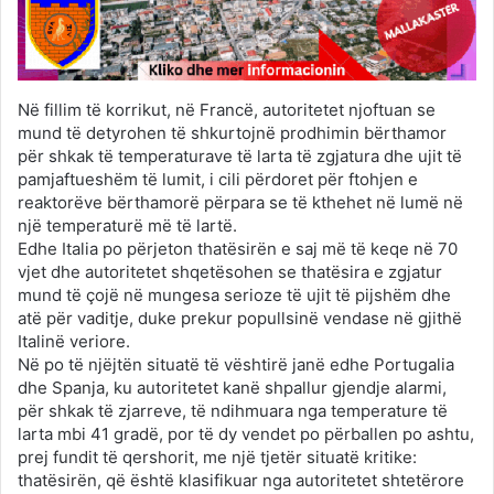
Në fillim të korrikut, në Francë, autoritetet njoftuan se
mund të detyrohen të shkurtojnë prodhimin bërthamor
për shkak të temperaturave të larta të zgjatura dhe ujit të
pamjaftueshëm të lumit, i cili përdoret për ftohjen e
reaktorëve bërthamorë përpara se të kthehet në lumë në
një temperaturë më të lartë.
Edhe Italia po përjeton thatësirën e saj më të keqe në 70
vjet dhe autoritetet shqetësohen se thatësira e zgjatur
mund të çojë në mungesa serioze të ujit të pijshëm dhe
atë për vaditje, duke prekur popullsinë vendase në gjithë
Italinë veriore.
Në po të njëjtën situatë të vështirë janë edhe Portugalia
dhe Spanja, ku autoritetet kanë shpallur gjendje alarmi,
për shkak të zjarreve, të ndihmuara nga temperature të
larta mbi 41 gradë, por të dy vendet po përballen po ashtu,
prej fundit të qershorit, me një tjetër situatë kritike:
thatësirën, që është klasifikuar nga autoritetet shtetërore