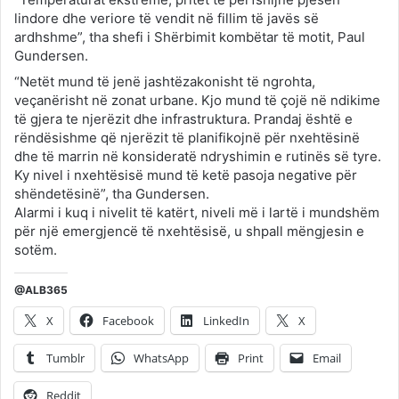
lindore dhe veriore të vendit në fillim të javës së
ardhshme”, tha shefi i Shërbimit kombëtar të motit, Paul
Gundersen.
“Netët mund të jenë jashtëzakonisht të ngrohta,
veçanërisht në zonat urbane. Kjo mund të çojë në ndikime
të gjera te njerëzit dhe infrastruktura. Prandaj është e
rëndësishme që njerëzit të planifikojnë për nxehtësinë
dhe të marrin në konsideratë ndryshimin e rutinës së tyre.
Ky nivel i nxehtësisë mund të ketë pasoja negative për
shëndetësinë”, tha Gundersen.
Alarmi i kuq i nivelit të katërt, niveli më i lartë i mundshëm
për një emergjencë të nxehtësisë, u shpall mëngjesin e
sotëm.
@ALB365
X
Facebook
LinkedIn
X
Tumblr
WhatsApp
Print
Email
Reddit