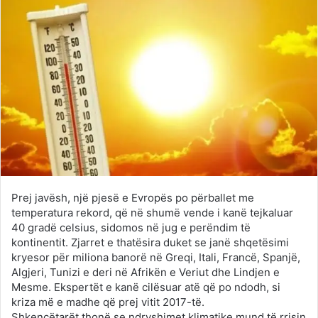
Prej javësh, një pjesë e Evropës po përballet me
temperatura rekord, që në shumë vende i kanë tejkaluar
40 gradë celsius, sidomos në jug e perëndim të
kontinentit. Zjarret e thatësira duket se janë shqetësimi
kryesor për miliona banorë në Greqi, Itali, Francë, Spanjë,
Algjeri, Tunizi e deri në Afrikën e Veriut dhe Lindjen e
Mesme. Ekspertët e kanë cilësuar atë që po ndodh, si
kriza më e madhe që prej vitit 2017-të.
Shkencëtarët thonë se ndryshimet klimatike mund të rrisin