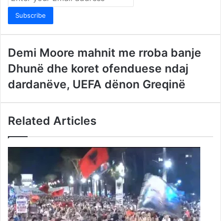
your
Email
address
Demi Moore mahnit me rroba banje
Dhunë dhe koret ofenduese ndaj
dardanëve, UEFA dënon Greqinë
Related Articles