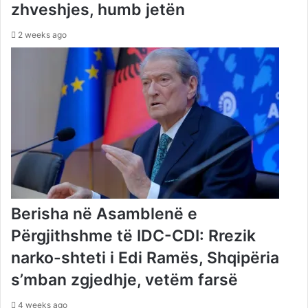
zhveshjes, humb jetën
2 weeks ago
Berisha në Asamblenë e
Përgjithshme të IDC-CDI: Rrezik
narko-shteti i Edi Ramës, Shqipëria
s’mban zgjedhje, vetëm farsë
4 weeks ago