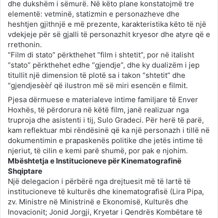
dhe dukshëm i sëmurë. Në këto plane konstatojmë tre
elementë: vetminë, statizmin e personazheve dhe
heshtjen gjithnjë e më prezente, karakteristika këto të një
vdekjeje për së gjalli të personazhit kryesor dhe atyre që e
rrethonin.
“Film di stato” përkthehet “film i shtetit”, por në italisht
“stato” përkthehet edhe “gjendje”, dhe ky dualizëm i jep
titullit një dimension të plotë sa i takon “shtetit” dhe
“gjendjesèèŕ që ilustron më së miri esencën e filmit.
Pjesa dërmuese e materialeve intime familjare të Enver
Hoxhës, të përdorura në këtë film, janë realizuar nga
truproja dhe asistenti i tij, Sulo Gradeci. Për herë të parë,
kam reflektuar mbi rëndësinë që ka një personazh i tillë në
dokumentimin e prapaskenës politike dhe jetës intime të
njeriut, të cilin e kemi parë shumë, por pak e njohim.
Mbështetja e Institucioneve për Kinematografinë
Shqiptare
Një delegacion i përbërë nga drejtuesit më të lartë të
institucioneve të kulturës dhe kinematografisë (Lira Pipa,
zv. Ministre në Ministrinë e Ekonomisë, Kulturës dhe
Inovacionit; Jonid Jorgji, Kryetar i Qendrës Kombëtare të