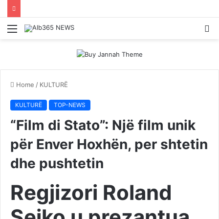
Menu
S
fo
Home
/
KULTURË
KULTURË
TOP-NEWS
“Film di Stato”: Një film unik
për Enver Hoxhën, per shtetin
dhe pushtetin
Regjizori Roland
Sejko u prezantua