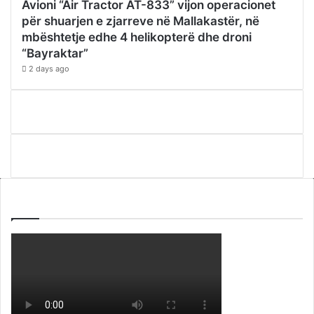
Avioni “Air Tractor AT-833” vijon operacionet
për shuarjen e zjarreve në Mallakastër, në
mbështetje edhe 4 helikopterë dhe droni
“Bayraktar”
2 days ago
WEBTV ALB365