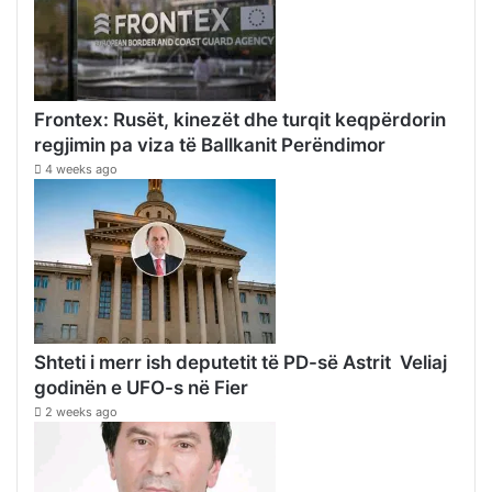
Frontex: Rusët, kinezët dhe turqit keqpërdorin
regjimin pa viza të Ballkanit Perëndimor
4 weeks ago
Shteti i merr ish deputetit të PD-së Astrit Veliaj
godinën e UFO-s në Fier
2 weeks ago