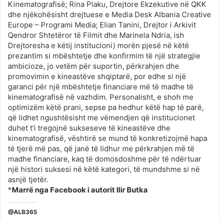
Kinematografisë; Rina Plaku, Drejtore Ekzekutive në QKK
dhe njëkohësisht drejtuese e Media Desk Albania Creative
Europe – Programi Media; Elian Tanini, Drejtor i Arkivit
Qendror Shtetëror të Filmit dhe Marinela Ndria, ish
Drejtoresha e këtij institucioni) morën pjesë në këtë
prezantim si mbështetje dhe konfirmim të një strategjie
ambicioze, jo vetëm për suportin, përkrahjen dhe
promovimin e kineastëve shqiptarë, por edhe si një
garanci për një mbështetje financiare më të madhe të
kinematografisë në vazhdim. Personalisht, e shoh me
optimizëm këtë prani, sepse pa hedhur këtë hap të parë,
që lidhet ngushtësisht me vëmendjen që institucionet
duhet t’i tregojnë sukseseve të kineastëve dhe
kinematografisë, vështirë se mund të konkretizojmë hapa
të tjerë më pas, që janë të lidhur me përkrahjen më të
madhe financiare, kaq të domosdoshme për të ndërtuar
një histori suksesi në këtë kategori, të mundshme si në
asnjë tjetër.
*
Marrë nga Facebook i autorit Ilir Butka
@ALB365