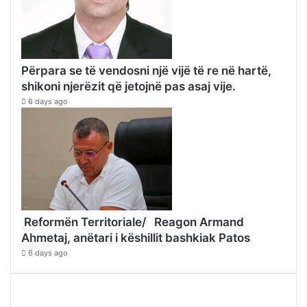
Përpara se të vendosni një vijë të re në hartë,
shikoni njerëzit që jetojnë pas asaj vije.
6 days ago
Reformën Territoriale/ Reagon Armand
Ahmetaj, anëtari i këshillit bashkiak Patos
6 days ago