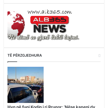
TË PËRZGJEDHURA
Hyn në fuqi Kodin i ri Rrugor: ‘Nëse kapeni dy