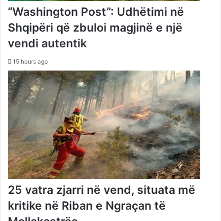
“Washington Post”: Udhëtimi në
Shqipëri që zbuloi magjinë e një
vendi autentik
15 hours ago
25 vatra zjarri në vend, situata më
kritike në Riban e Ngraçan të