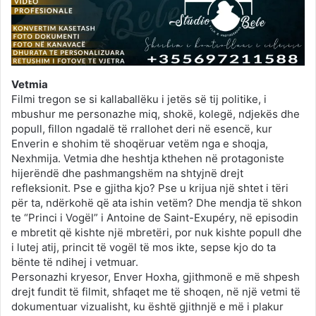
Vetmia
Filmi tregon se si kallaballëku i jetës së tij politike, i
mbushur me personazhe miq, shokë, kolegë, ndjekës dhe
popull, fillon ngadalë të rrallohet deri në esencë, kur
Enverin e shohim të shoqëruar vetëm nga e shoqja,
Nexhmija. Vetmia dhe heshtja kthehen në protagoniste
hijerëndë dhe pashmangshëm na shtyjnë drejt
refleksionit. Pse e gjitha kjo? Pse u krijua një shtet i tëri
për ta, ndërkohë që ata ishin vetëm? Dhe mendja të shkon
te “Princi i Vogël” i Antoine de Saint-Exupéry, në episodin
e mbretit që kishte një mbretëri, por nuk kishte popull dhe
i lutej atij, princit të vogël të mos ikte, sepse kjo do ta
bënte të ndihej i vetmuar.
Personazhi kryesor, Enver Hoxha, gjithmonë e më shpesh
drejt fundit të filmit, shfaqet me të shoqen, në një vetmi të
dokumentuar vizualisht, ku është gjithnjë e më i plakur