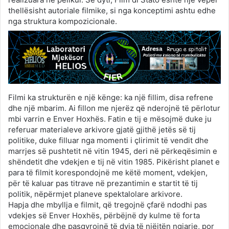
thellësisht autoriale filmike, si nga konceptimi ashtu edhe
nga struktura kompozicionale.
Filmi ka strukturën e një kënge: ka një fillim, disa refrene
dhe një mbarim. Ai fillon me njerëz që nderojnë të përlotur
mbi varrin e Enver Hoxhës. Fatin e tij e mësojmë duke ju
referuar materialeve arkivore gjatë gjithë jetës së tij
politike, duke filluar nga momenti i çlirimit të vendit dhe
marrjes së pushtetit në vitin 1945, deri në përkeqësimin e
shëndetit dhe vdekjen e tij në vitin 1985. Pikërisht planet e
para të filmit korespondojnë me këtë moment, vdekjen,
për të kaluar pas titrave në prezantimin e startit të tij
politik, nëpërmjet planeve spektalolare arkivore.
Hapja dhe mbyllja e filmit, që tregojnë çfarë ndodhi pas
vdekjes së Enver Hoxhës, përbëjnë dy kulme të forta
emocionale dhe pasqyrojnë të dyja të njëjtën ngjarje, por