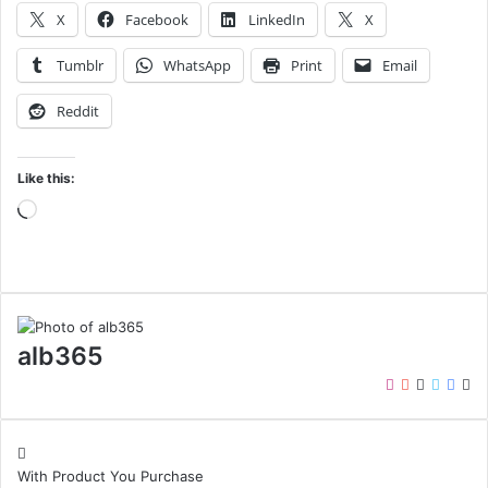
X
Facebook
LinkedIn
X
Tumblr
WhatsApp
Print
Email
Reddit
Like this:
Loading…
alb365
Instagram
YouTube
LinkedIn
Twitter
Face
We
With Product You Purchase