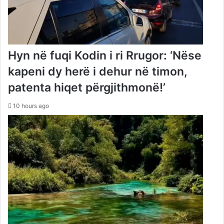
Hyn në fuqi Kodin i ri Rrugor: ‘Nëse
kapeni dy herë i dehur në timon,
patenta hiqet përgjithmonë!’
10 hours ago