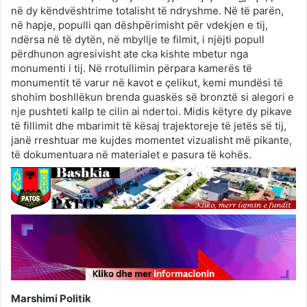
në dy këndvështrime totalisht të ndryshme. Në të parën,
në hapje, populli qan dëshpërimisht për vdekjen e tij,
ndërsa në të dytën, në mbyllje te filmit, i njëjti popull
përdhunon agresivisht ate cka kishte mbetur nga
monumenti i tij. Në rrotullimin përpara kamerës të
monumentit të varur në kavot e çelikut, kemi mundësi të
shohim boshllëkun brenda guaskës së bronztë si alegori e
nje pushteti kallp te cilin ai ndertoi. Midis këtyre dy pikave
të fillimit dhe mbarimit të kësaj trajektoreje të jetës së tij,
janë rreshtuar me kujdes momentet vizualisht më pikante,
të dokumentuara në materialet e pasura të kohës.
Marshimi Politik