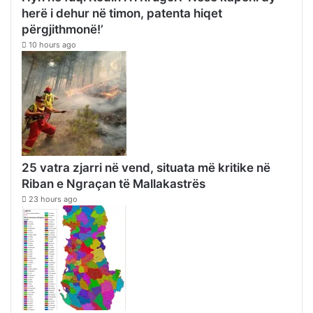
herë i dehur në timon, patenta hiqet
përgjithmonë!’
10 hours ago
25 vatra zjarri në vend, situata më kritike në
Riban e Ngraçan të Mallakastrës
23 hours ago