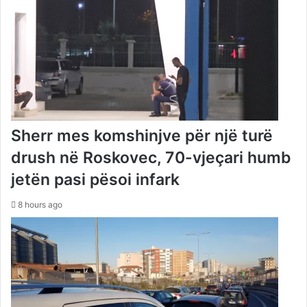
Sherr mes komshinjve për një turë
drush në Roskovec, 70-vjeçari humb
jetën pasi pësoi infark
8 hours ago