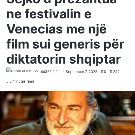
ne festivalin e
Venecias me një
film sui generis për
diktatorin shqiptar
Follow
Send
alb365
September 7, 2025
0
242
on
an
5 minutes read
Twitter
email