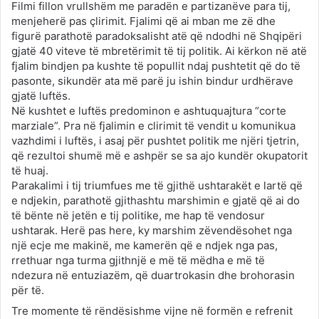
Filmi fillon vrullshëm me paradën e partizanëve para tij,
menjeherë pas çlirimit. Fjalimi që ai mban me zë dhe
figurë parathotë paradoksalisht atë që ndodhi në Shqipëri
gjatë 40 viteve të mbretërimit të tij politik. Ai kërkon në atë
fjalim bindjen pa kushte të popullit ndaj pushtetit që do të
pasonte, sikundër ata më parë ju ishin bindur urdhërave
gjatë luftës.
Në kushtet e luftës predominon e ashtuquajtura “corte
marziale”. Pra në fjalimin e clirimit të vendit u komunikua
vazhdimi i luftës, i asaj për pushtet politik me njëri tjetrin,
që rezultoi shumë më e ashpër se sa ajo kundër okupatorit
të huaj.
Parakalimi i tij triumfues me të gjithë ushtarakët e lartë që
e ndjekin, parathotë gjithashtu marshimin e gjatë që ai do
të bënte në jetën e tij politike, me hap të vendosur
ushtarak. Herë pas here, ky marshim zëvendësohet nga
një ecje me makinë, me kamerën që e ndjek nga pas,
rrethuar nga turma gjithnjë e më të mëdha e më të
ndezura në entuziazëm, që duartrokasin dhe brohorasin
për të.
Tre momente të rëndësishme vijne në formën e refrenit