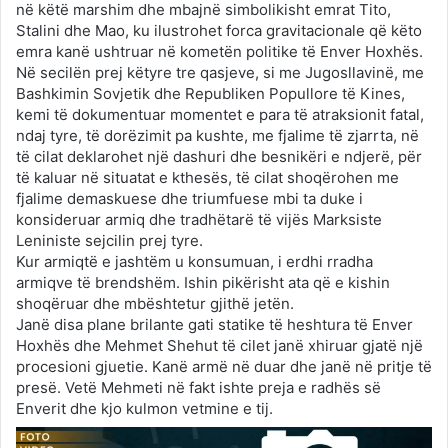
në këtë marshim dhe mbajnë simbolikisht emrat Tito,
Stalini dhe Mao, ku ilustrohet forca gravitacionale që këto
emra kanë ushtruar në kometën politike të Enver Hoxhës.
Në secilën prej këtyre tre qasjeve, si me Jugosllavinë, me
Bashkimin Sovjetik dhe Republiken Popullore të Kines,
kemi të dokumentuar momentet e para të atraksionit fatal,
ndaj tyre, të dorëzimit pa kushte, me fjalime të zjarrta, në
të cilat deklarohet një dashuri dhe besnikëri e ndjerë, për
të kaluar në situatat e kthesës, të cilat shoqërohen me
fjalime demaskuese dhe triumfuese mbi ta duke i
konsideruar armiq dhe tradhëtarë të vijës Marksiste
Leniniste sejcilin prej tyre.
Kur armiqtë e jashtëm u konsumuan, i erdhi rradha
armiqve të brendshëm. Ishin pikërisht ata që e kishin
shoqëruar dhe mbështetur gjithë jetën.
Janë disa plane brilante gati statike të heshtura të Enver
Hoxhës dhe Mehmet Shehut të cilet janë xhiruar gjatë një
procesioni gjuetie. Kanë armë në duar dhe janë në pritje të
presë. Vetë Mehmeti në fakt ishte preja e radhës së
Enverit dhe kjo kulmon vetmine e tij.