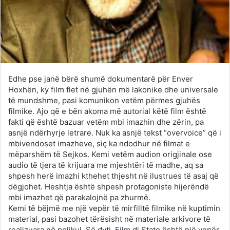
Edhe pse janë bërë shumë dokumentarë për Enver
Hoxhën, ky film flet në gjuhën më lakonike dhe universale
të mundshme, pasi komunikon vetëm përmes gjuhës
filmike. Ajo që e bën akoma më autorial këtë film është
fakti që është bazuar vetëm mbi imazhin dhe zërin, pa
asnjë ndërhyrje letrare. Nuk ka asnjë tekst “overvoice” që i
mbivendoset imazheve, siç ka ndodhur në filmat e
mëparshëm të Sejkos. Kemi vetëm audion origjinale ose
audio të tjera të krijuara me mjeshtëri të madhe, aq sa
shpesh herë imazhi kthehet thjesht në ilustrues të asaj që
dëgjohet. Heshtja është shpesh protagoniste hijerëndë
mbi imazhet që parakalojnë pa zhurmë.
Kemi të bëjmë me një vepër të mirfilltë filmike në kuptimin
material, pasi bazohet tërësisht në materiale arkivore të
realizuara në pelikul. Së dyti, Film di Stato është një vepër