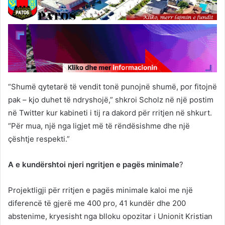
“Shumë qytetarë të vendit tonë punojnë shumë, por fitojnë
pak – kjo duhet të ndryshojë,” shkroi Scholz në një postim
në Twitter kur kabineti i tij ra dakord për rritjen në shkurt.
“Për mua, një nga ligjet më të rëndësishme dhe një
çështje respekti.”
A e kundërshtoi njeri ngritjen e pagës minimale
?
Projektligji për rritjen e pagës minimale kaloi me një
diferencë të gjerë me 400 pro, 41 kundër dhe 200
abstenime, kryesisht nga blloku opozitar i Unionit Kristian