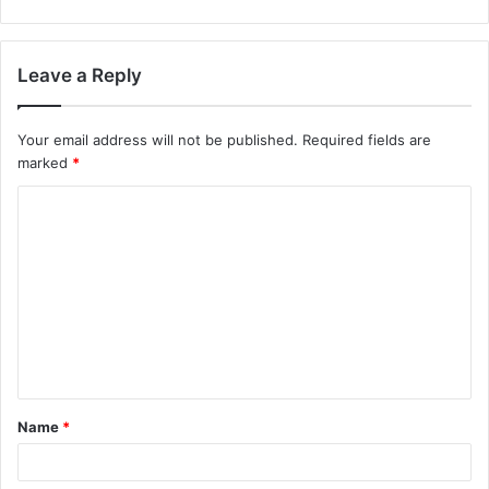
Leave a Reply
Your email address will not be published.
Required fields are
marked
*
C
o
m
m
e
n
t
Name
*
*