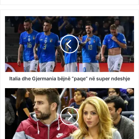
Italia dhe Gjermania bëjnë “paqe” në super ndeshje