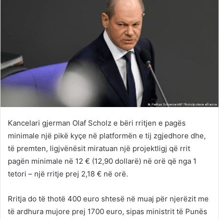
Kancelari gjerman Olaf Scholz e bëri rritjen e pagës
minimale një pikë kyçe në platformën e tij zgjedhore dhe,
të premten, ligjvënësit miratuan një projektligj që rrit
pagën minimale në 12 € (12,90 dollarë) në orë që nga 1
tetori – një rritje prej 2,18 € në orë.
Rritja do të thotë 400 euro shtesë në muaj për njerëzit me
të ardhura mujore prej 1700 euro, sipas ministrit të Punës