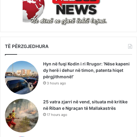
TË PËRZGJEDHURA
Hyn në fuqi Kodin i ri Rrugor: ‘Nëse kapeni
dy herë i dehur në timon, patenta hiqet
përgjithmonë!’
3 hours ago
25 vatra zjarri në vend, situata më kritike
në Riban e Ngraçan të Mallakastrës
17 hours ago