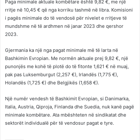
Paga minimale aktuale kombëtare është 9,82 €, me një
rritje në 10,45 € që nga korriku tashmë në libra. Komisioni
i pagës minimale do të vendosë për nivelet e rritjeve të
mundshme në të ardhmen në janar 2023 dhe qershor
2023.
Gjermania ka një nga pagat minimale më të larta në
Bashkimin Evropian. Me normën aktuale prej 9,82 €, një
punonjës me kohë të plotë do të fitonte 1,621 € në muaj,
pak pas Luksemburgut (2,257 €), Irlandës (1,775 €),
Holandës (1,725 ​​€) dhe Belgjikës (1,658 €).
Një numër vendesh të Bashkimit Evropian, si Danimarka,
Italia, Austria, Qiproja, Finlanda dhe Suedia, nuk kanë pagë
minimale kombëtare. Ata mbështeten në sindikatat dhe
sektorët individualë për të vendosur pagat e tyre.