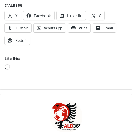
@ALB365
X
Facebook
LinkedIn
X
Tumblr
WhatsApp
Print
Email
Reddit
Like this:
Loading…