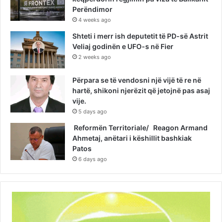
Perëndimor
4 weeks ago
Shteti i merr ish deputetit të PD-së Astrit
Veliaj godinën e UFO-s në Fier
2 weeks ago
Përpara se të vendosni një vijë të re në
hartë, shikoni njerëzit që jetojnë pas asaj
vije.
5 days ago
Reformën Territoriale/ Reagon Armand
Ahmetaj, anëtari i këshillit bashkiak
Patos
6 days ago