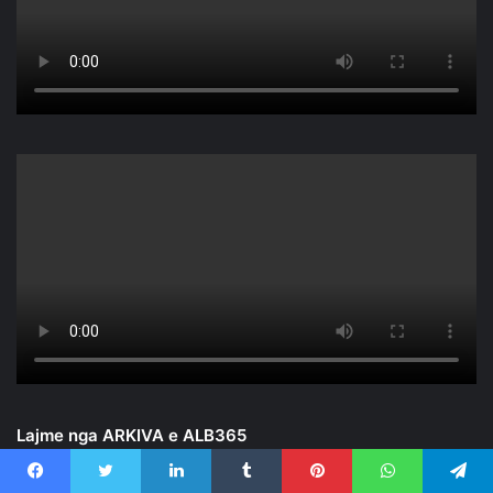
Lajme nga ARKIVA e ALB365
Facebook
Twitter
LinkedIn
Tumblr
Pinterest
WhatsApp
Telegram