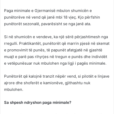
Paga minimale e Gjermanisë mbulon shumicën e
punëtorëve në vend që janë mbi 18 vjeç. Kjo përfshin
punëtorët sezonalë, pavarësisht se nga janë ata.
Si në shumicën e vendeve, ka një sërë përjashtimesh nga
rregulli. Praktikantët, punëtorët që marrin pjesë në skemat
e promovimit të punës, të papunët afatgjatë në gjashtë
muajt e parë pas rihyrjes në tregun e punës dhe individët
e vetëpunësuar nuk mbulohen nga ligji i pagës minimale.
Punëtorët që kalojnë tranzit nëpër vend, si pilotët e linjave
ajrore dhe shoferët e kamionëve, gjithashtu nuk
mbulohen.
Sa shpesh ndryshon paga minimale?