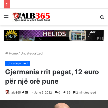
Menu
S
fo
Home
/
Uncategorized
Uncategorized
Gjermania rrit pagat, 12 euro
për një orë pune
Follow
Send
alb365
June 5, 2022
0
39
2 minutes read
on
an
Twitter
email