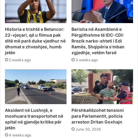
Historia e trishtë e Betancor:
Berisha në Asamblenë e
22-vjeçari, që u filmua pak
Përgjithshme të IDC-CDI:
ditë më parë duke vjedhur në
Rrezik narko-shteti i Edi
dhomat e zhveshjes, humb
Ramës, Shqipëria s’mban
jetën
zgjedhje, vetëm farsë
2 weeks ago
3 weeks ago
Aksident në Lushnjë, e
Përshkallëzohet tensioni
moshuara transportohet në
para Parlamentit, policia
spital në gjendje kritike për
arreston Dritan Goxhajn
jetën
June 30, 2026
4 weeks ago