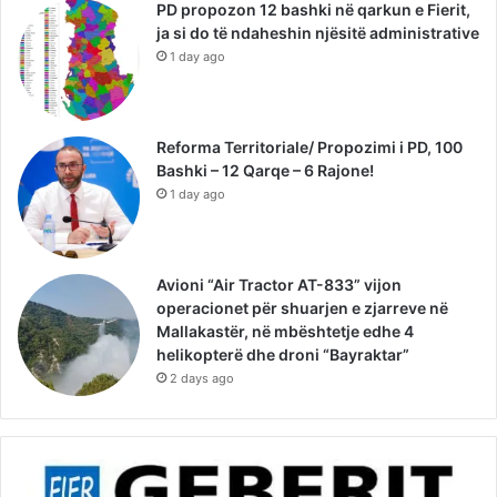
PD propozon 12 bashki në qarkun e Fierit,
ja si do të ndaheshin njësitë administrative
1 day ago
Reforma Territoriale/ Propozimi i PD, 100
Bashki – 12 Qarqe – 6 Rajone!
1 day ago
Avioni “Air Tractor AT-833” vijon
operacionet për shuarjen e zjarreve në
Mallakastër, në mbështetje edhe 4
helikopterë dhe droni “Bayraktar”
2 days ago