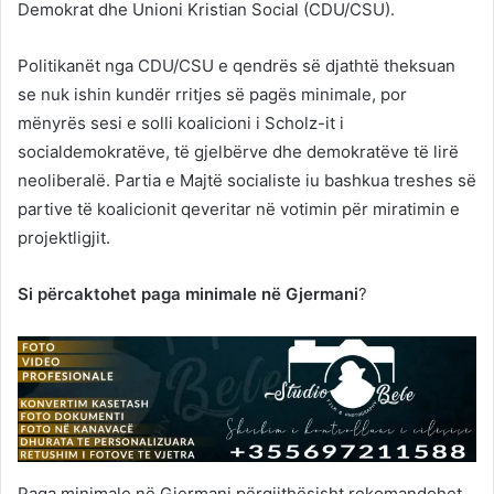
Demokrat dhe Unioni Kristian Social (CDU/CSU).
Politikanët nga CDU/CSU e qendrës së djathtë theksuan
se nuk ishin kundër rritjes së pagës minimale, por
mënyrës sesi e solli koalicioni i Scholz-it i
socialdemokratëve, të gjelbërve dhe demokratëve të lirë
neoliberalë. Partia e Majtë socialiste iu bashkua treshes së
partive të koalicionit qeveritar në votimin për miratimin e
projektligjit.
Si përcaktohet paga minimale në Gjermani
?
Paga minimale në Gjermani përgjithësisht rekomandohet