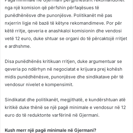
nga një komision që përfshin përfaqësues të
punëdhënësve dhe punonjësve. Politikanët më pas
nxjerrin ligje në bazë të këtyre rekomandimeve. Por për
këtë rritje, qeveria e anashkaloi komisionin dhe vendosi
vetë 12 euro, duke shtuar se organi do të përcaktojë rritjet
e ardhshme.
Disa punëdhënës kritikuan rritjen, duke argumentuar se
qeveria po ndërhyn në negociatat e krijuara prej kohësh
midis punëdhënësve, punonjësve dhe sindikatave për të
vendosur nivelet e kompensimit.
Sindikatat dhe politikanët, megjithatë, e kundërshtuan atë
kritikë duke thënë se një pagë minimale e vendosur në 12
euro do të reduktonte varfërinë në Gjermani.
Kush merr një pagë minimale në Gjermani?