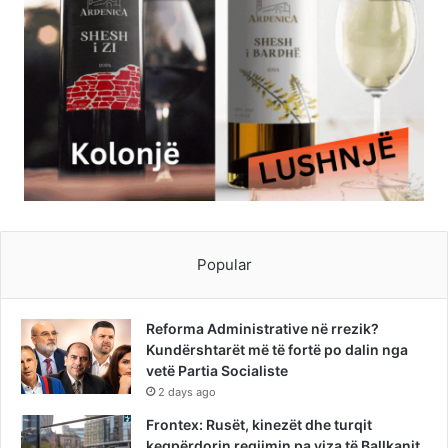
Popular
Reforma Administrative në rrezik?
Kundërshtarët më të fortë po dalin nga
vetë Partia Socialiste
2 days ago
Frontex: Rusët, kinezët dhe turqit
keqpërdorin regjimin pa viza të Ballkanit