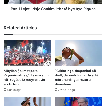
Pas 11 vjet lidhje Shakira i thotë bye bye Piques
Related Articles
Mbyllen fjalimet para
‘Kujdes nga ekspozimi në
Kryeministrisë/ Nis marshimi
diell’, dermatologia: Ja si të
në rrugët e kryeqytetit: Ju
mbroheni nga rrezet e
erdhi fundi
dëmshme
5 days ago
2 weeks ago