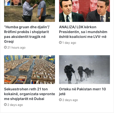
“Humba gruan dhe djalin”/
ANALIZA/ LDK kërkon
Rrëfimi prekës i shqiptarit
Presidentin, sa i mundshëm
pas aksidentit tragjik në
është koalicioni me LVV-në
Greqi
1 day ago
21 hours ago
Sekuestrohen reth 21 ton
Orteku në Pakistan merr 10
kokainë, organizata vepronte
jetë
me shqiptarët në Dubai
2 days ago
2 days ago