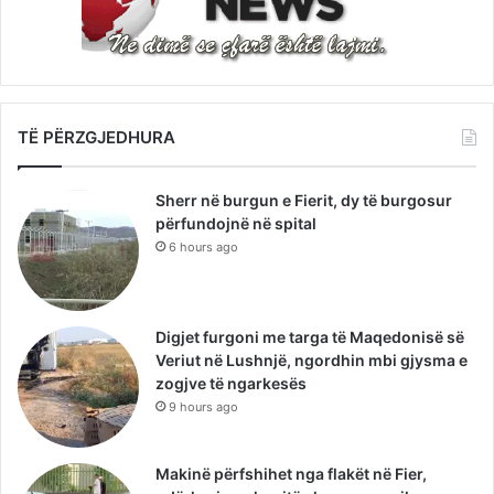
TË PËRZGJEDHURA
Sherr në burgun e Fierit, dy të burgosur
përfundojnë në spital
6 hours ago
Digjet furgoni me targa të Maqedonisë së
Veriut në Lushnjë, ngordhin mbi gjysma e
zogjve të ngarkesës
9 hours ago
Makinë përfshihet nga flakët në Fier,