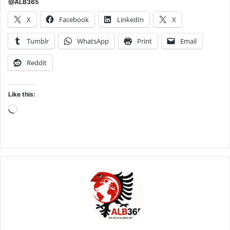
@ALB365
X
Facebook
LinkedIn
X
Tumblr
WhatsApp
Print
Email
Reddit
Like this:
Loading…