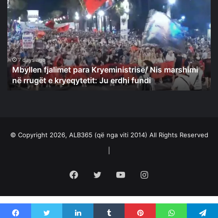
para
Kryeministrisë/
Nis
marshimi
në
rrugët
7 days ago
Mbyllen fjalimet para Kryeministrisë/ Nis marshimi
e
në rrugët e kryeqytetit: Ju erdhi fundi
kryeqytetit:
Ju
erdhi
fundi
© Copyright 2026, ALB365 (që nga viti 2014) All Rights Reserved
|
Facebook
Twitter
YouTube
Instagram