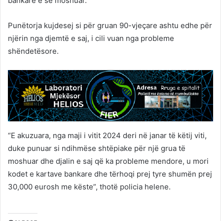
bankare e së moshuar.
Punëtorja kujdesej si për gruan 90-vjeçare ashtu edhe për
njërin nga djemtë e saj, i cili vuan nga probleme
shëndetësore.
“E akuzuara, nga maji i vitit 2024 deri në janar të këtij viti,
duke punuar si ndihmëse shtëpiake për një grua të
moshuar dhe djalin e saj që ka probleme mendore, u mori
kodet e kartave bankare dhe tërhoqi prej tyre shumën prej
30,000 eurosh me këste”, thotë policia helene.