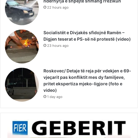
ndërhyrja e shpejtë shmang rrezikun
22 hours ago
Socialistët e Divjakës sfidojnë Ramën –
Digjen teserat e PS-së në protestë (video)
23 hours ago
Roskovec/ Detaje të reja për vdekjen e 69-
vjeçarit pas konfliktit mes dy familjeve,
pritet ekspertiza mjeko-ligjore (foto e
video)
1 day ago