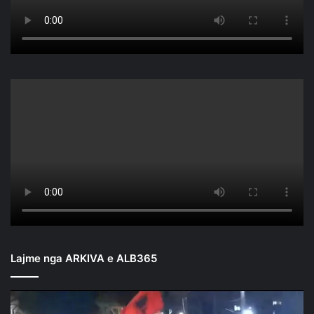
Lajme nga ARKIVA e ALB365
Mbyllen
fjalimet