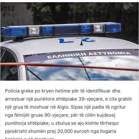
Twitter
email
Policia greke po kryen hetime për të identifikuar dhe
arrestuar një punëtore shtëpiake 39-vjeçare, e cila grabiti
një grua të moshuar në Aigio. Sipas një padie të ngritur
nga fëmijët gruas 90-vjeçare, për të cilën kujdesej
punëtorja shtëpiake, u zbulua se ajo kishte tërhequr
pjesërisht shumën prej 30,000 eurosh nga llogaria