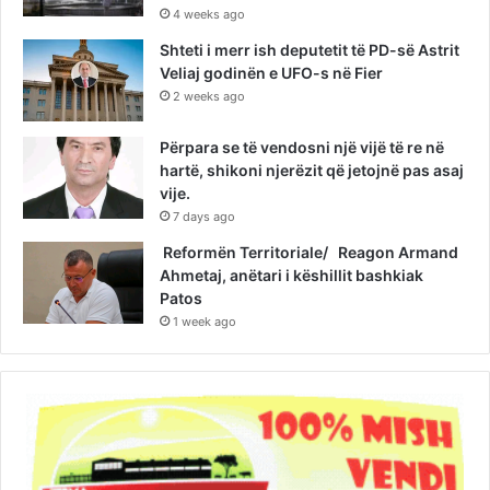
4 weeks ago
Shteti i merr ish deputetit të PD-së Astrit
Veliaj godinën e UFO-s në Fier
2 weeks ago
Përpara se të vendosni një vijë të re në
hartë, shikoni njerëzit që jetojnë pas asaj
vije.
7 days ago
Reformën Territoriale/ Reagon Armand
Ahmetaj, anëtari i këshillit bashkiak
Patos
1 week ago