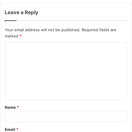
Leave a Reply
Your email address will not be published.
Required fields are
marked
*
C
o
m
m
e
n
t
Name
*
*
Email
*