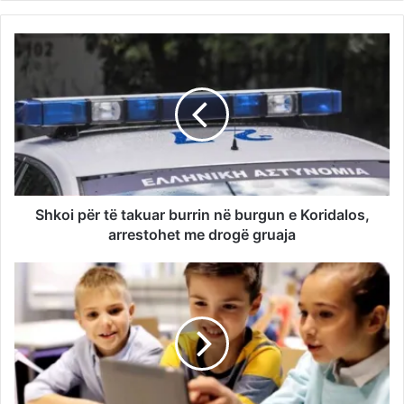
Shkoi për të takuar burrin në burgun e Koridalos,
arrestohet me drοgë gruaja