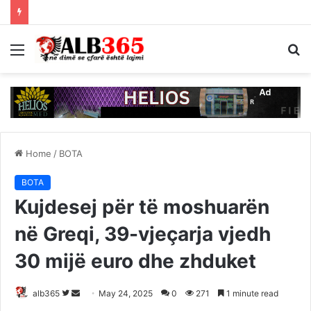
Menu
S
fo
Home
/
BOTA
BOTA
Kujdesej për të moshuarën
në Greqi, 39-vjeçarja vjedh
30 mijë euro dhe zhduket
Follow
Send
alb365
May 24, 2025
0
271
1 minute read
on
an