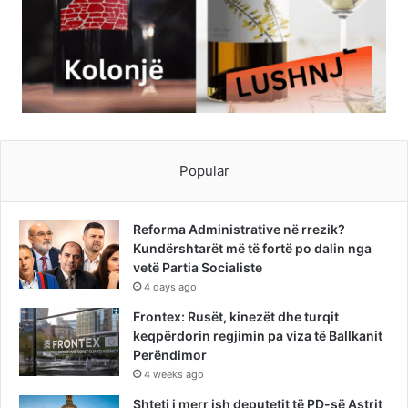
Popular
Reforma Administrative në rrezik?
Kundërshtarët më të fortë po dalin nga
vetë Partia Socialiste
4 days ago
Frontex: Rusët, kinezët dhe turqit
keqpërdorin regjimin pa viza të Ballkanit
Perëndimor
4 weeks ago
Shteti i merr ish deputetit të PD-së Astrit