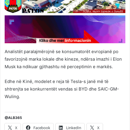
Analistët paralajmërojnë se konsumatorët evropianë po
favorizojnë marka lokale dhe kineze, ndërsa imazhi i Elon
Musk ka ndikuar gjithashtu në perceptimin e markës.
Edhe në Kinë, modelet e reja të Tesla-s janë më të
shtrenjta se konkurrentët vendas si BYD dhe SAIC-GM-
Wuling.
@ALB365
X
Facebook
LinkedIn
X