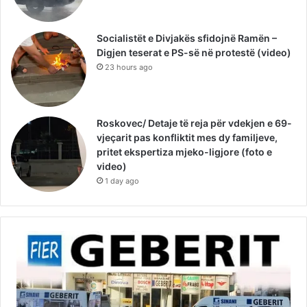
Socialistët e Divjakës sfidojnë Ramën –
Digjen teserat e PS-së në protestë (video)
23 hours ago
Roskovec/ Detaje të reja për vdekjen e 69-
vjeçarit pas konfliktit mes dy familjeve,
pritet ekspertiza mjeko-ligjore (foto e
video)
1 day ago