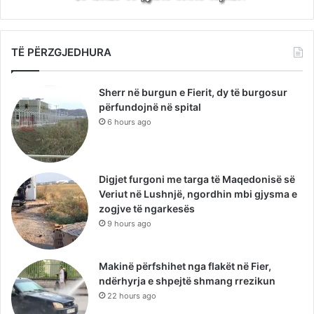
TË PËRZGJEDHURA
Sherr në burgun e Fierit, dy të burgosur
përfundojnë në spital
6 hours ago
Digjet furgoni me targa të Maqedonisë së
Veriut në Lushnjë, ngordhin mbi gjysma e
zogjve të ngarkesës
9 hours ago
Makinë përfshihet nga flakët në Fier,
ndërhyrja e shpejtë shmang rrezikun
22 hours ago