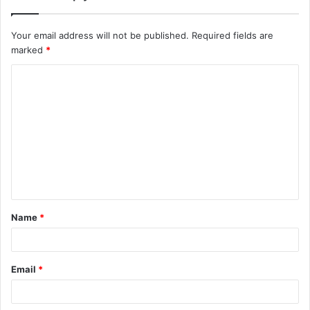
Your email address will not be published.
Required fields are
marked
*
C
o
m
m
e
n
t
Name
*
*
Email
*