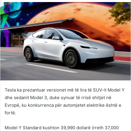
Twitter
email
Tesla ka prezantuar versionet më të lira të SUV-it Model Y
dhe sedanit Model 3, duke synuar të rrisë shitjet në
Evropë, ku konkurrenca për automjetet elektrike është e
fortë.
Model Y Standard kushton 39,990 dollarë (rreth 37,000