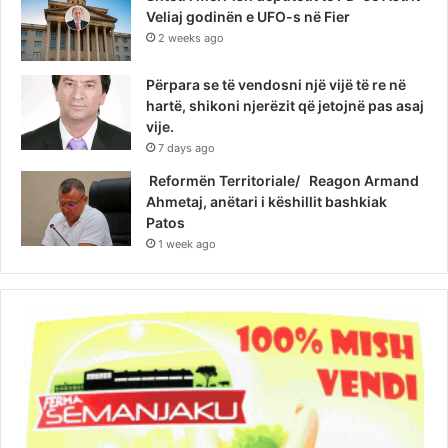
Veliaj godinën e UFO-s në Fier
2 weeks ago
Përpara se të vendosni një vijë të re në
hartë, shikoni njerëzit që jetojnë pas asaj
vije.
7 days ago
Reformën Territoriale/ Reagon Armand
Ahmetaj, anëtari i këshillit bashkiak
Patos
1 week ago