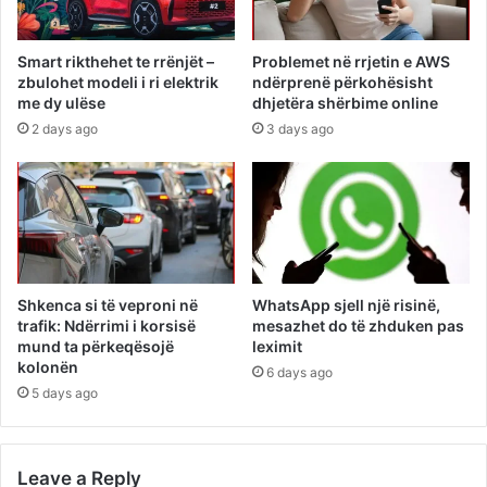
Smart rikthehet te rrënjët –
Problemet në rrjetin e AWS
zbulohet modeli i ri elektrik
ndërprenë përkohësisht
me dy ulëse
dhjetëra shërbime online
2 days ago
3 days ago
Shkenca si të veproni në
WhatsApp sjell një risinë,
trafik: Ndërrimi i korsisë
mesazhet do të zhduken pas
mund ta përkeqësojë
leximit
kolonën
6 days ago
5 days ago
Leave a Reply