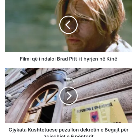
Filmi që i ndaloi Brad Pitt-it hyrjen në Kinë
Gjykata Kushtetuese pezullon dekretin e Begajt për
zgjedhjet e 9 nëntorit