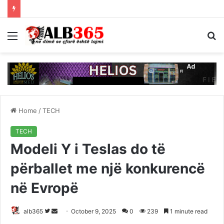
Menu
S
fo
Home
/
TECH
TECH
Modeli Y i Teslas do të
përballet me një konkurencë
në Evropë
Follow
Send
alb365
October 9, 2025
0
239
1 minute read
on
an