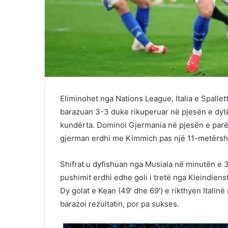
Eliminohet nga Nations League, Italia e Spalle
barazuan 3-3 duke rikuperuar në pjesën e dytë 
kundërta. Dominoi Gjermania në pjesën e parë 
gjerman erdhi me Kimmich pas një 11-metërshi
Shifrat u dyfishuan nga Musiala në minutën e 36
pushimit erdhi edhe goli i tretë nga Kleindien
Dy golat e Kean (49′ dhe 69′) e rikthyen Italinë
barazoi rezultatin, por pa sukses.