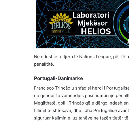
Në ndeshjet e tjera të Nations League, për të 
penalltitë.
Portugali-Danimarkë
Francisco Trincão u shfaq si heroi i Portugali
në qendër të vëmendjes pasi humbi një penallt
Megjithatë, goli i Trincão që e dërgoi ndeshje
fillimit të shtesave, dhe i dha Portugalisë ava
siguruar kalimin e luzitanëve në fazën tjetër t