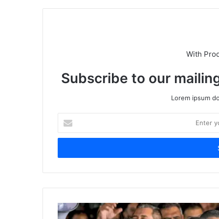
With Pro
Subscribe to our mailing
Lorem ipsum dol
Enter
your
Email
address