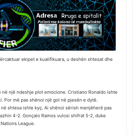
përcaktuar ekipet e kualifikuara, u deshën shtesat dhe
së në një ndeshje plot emocione. Cristiano Ronaldo ishte
i. Por më pas shënoi një gol në pjesën e dytë.
n në shtesa ishte kyç. Ai shënoi sërish menjëherë pas
ntazhin 4-2. Gonçalo Ramos vulosi shifrat 5-2, duke
ë Nations League.