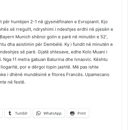
për humbjen 2-1 në gjysmëfinalen e Evropianit. Kjo
kohës së rregullt, ndryshimi i ndeshjes erdhi në pjesën e
 i Bayern Munich shënoi golin e parë në minutën e 52′,
shtu dha asistimin për Dembélé. Ky i fundit në minutën e
 ndeshjes së parë. Gjatë shtesave, edhe Kolo Muani i
lti. Nga 11 metra gabuan Baturina dhe Ivnaovic. Kështu
ogaritë, por e dërgoi topin jashtë. Më pas ishte
 duke i dhënë mundësinë e fitores Francës. Upamecano
nte në festë.
Tumblr
WhatsApp
Print