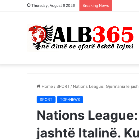
Thursday, August 6 2026
Breaking News
Home
/
SPORT
/
Nations League: Gjermania lë jasht
SPORT
TOP-NEWS
Nations League:
jashtë Italinë. K