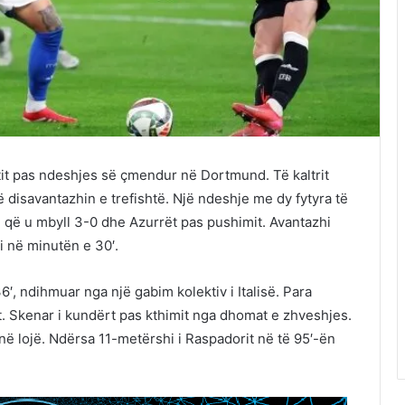
ttit pas ndeshjes së çmendur në Dortmund. Të kaltrit
disavantazhin e trefishtë. Një ndeshje me dy fytyra të
që u mbyll 3-0 dhe Azurrët pas pushimit. Avantazhi
 në minutën e 30′.
′, ndihmuar nga një gabim kolektiv i Italisë. Para
st. Skenar i kundërt pas kthimit nga dhomat e zhveshjes.
 në lojë. Ndërsa 11-metërshi i Raspadorit në të 95′-ën