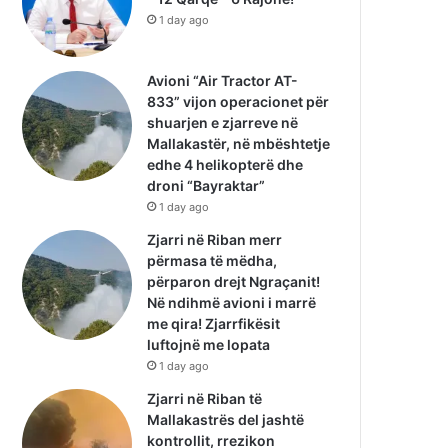
1 day ago
Avioni “Air Tractor AT-
833” vijon operacionet për
shuarjen e zjarreve në
Mallakastër, në mbështetje
edhe 4 helikopterë dhe
droni “Bayraktar”
1 day ago
Zjarri në Riban merr
përmasa të mëdha,
përparon drejt Ngraçanit!
Në ndihmë avioni i marrë
me qira! Zjarrfikësit
luftojnë me lopata
1 day ago
Zjarri në Riban të
Mallakastrës del jashtë
kontrollit, rrezikon