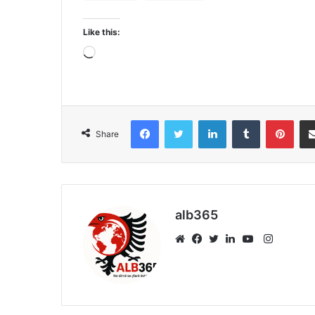
Like this:
Loading…
Facebook
Twitter
LinkedIn
Tumblr
Pint
Share
alb365
Instagr
Website
Facebook
Twitter
LinkedIn
YouTube