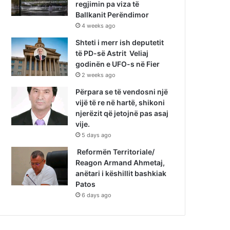
regjimin pa viza të
Ballkanit Perëndimor
4 weeks ago
Shteti i merr ish deputetit
të PD-së Astrit Veliaj
godinën e UFO-s në Fier
2 weeks ago
Përpara se të vendosni një
vijë të re në hartë, shikoni
njerëzit që jetojnë pas asaj
vije.
5 days ago
Reformën Territoriale/
Reagon Armand Ahmetaj,
anëtari i këshillit bashkiak
Patos
6 days ago