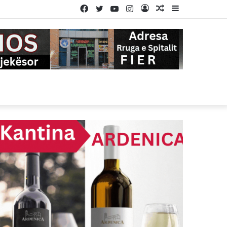
Facebook
Twitter
YouTube
Instagram
Log
Random
Sidebar
In
Article