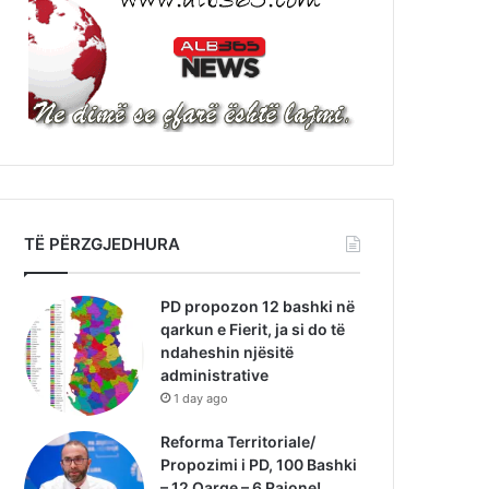
TË PËRZGJEDHURA
PD propozon 12 bashki në
qarkun e Fierit, ja si do të
ndaheshin njësitë
administrative
1 day ago
Reforma Territoriale/
Propozimi i PD, 100 Bashki
– 12 Qarqe – 6 Rajone!