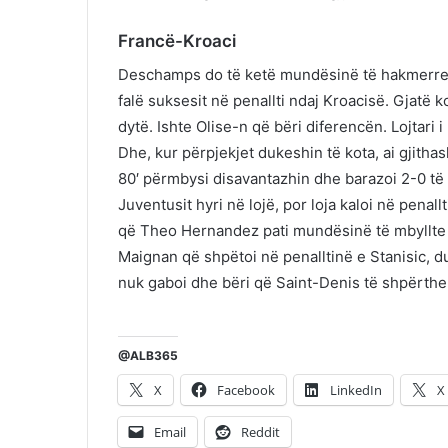
Francë-Kroaci
Deschamps do të ketë mundësinë të hakmerret 
falë suksesit në penallti ndaj Kroacisë. Gjatë 
dytë. Ishte Olise-n që bëri diferencën. Lojtari
Dhe, kur përpjekjet dukeshin të kota, ai gjitha
80′ përmbysi disavantazhin dhe barazoi 2-0 të
Juventusit hyri në lojë, por loja kaloi në penal
që Theo Hernandez pati mundësinë të mbyllte ll
Maignan që shpëtoi në penalltinë e Stanisic,
nuk gaboi dhe bëri që Saint-Denis të shpërthe
@ALB365
X
Facebook
LinkedIn
X
Email
Reddit