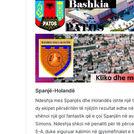
Spanjë-Holandë
Ndeshja mes Spanjës dhe Holandës ishte një tj
dy ekipet përsëritën të njëjtin rezultat edhe n
shënoi një gol fantastik që e çoi Spanjën në av
Simons. Ndeshja shkoi në penallti për të përca
5-4, duke siguruar kalimin në gjysmëfinalet e t