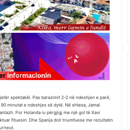
etër spektakël. Pas barazimit 2-2 në ndeshjen e parë,
ë 90 minutat e ndeshjes së dytë. Në shtesa, Jamal
antazh. Por Holanda iu përgjigj me një gol të Xavi
ktuar fituesin. Dhe Spanja doli triumfuese me rezultatin
urneut.