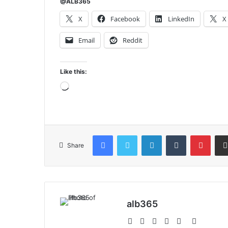
@ALB365
X
Facebook
LinkedIn
X
Email
Reddit
Like this:
Loading…
Facebook
Twitter
LinkedIn
Tumblr
Pinte
Share
alb365
Website
Facebook
Twitter
LinkedIn
YouTube
Instagra