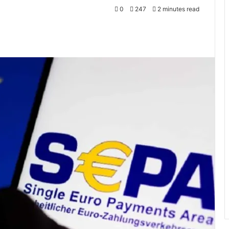
0
247
2 minutes read