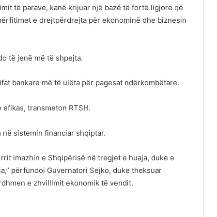
it të parave, kanë krijuar një bazë të fortë ligjore që
përfitimet e drejtpërdrejta për ekonominë dhe biznesin
o të jenë më të shpejta.
rifat bankare më të ulëta për pagesat ndërkombëtare.
e efikas, transmeton RTSH.
në sistemin financiar shqiptar.
rit imazhin e Shqipërisë në tregjet e huaja, duke e
a,” përfundoi Guvernatori Sejko, duke theksuar
ardhmen e zhvillimit ekonomik të vendit.