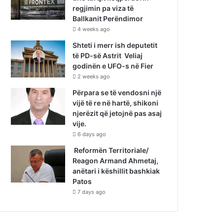
regjimin pa viza të
Ballkanit Perëndimor
4 weeks ago
Shteti i merr ish deputetit
të PD-së Astrit Veliaj
godinën e UFO-s në Fier
2 weeks ago
Përpara se të vendosni një
vijë të re në hartë, shikoni
njerëzit që jetojnë pas asaj
vije.
6 days ago
Reformën Territoriale/
Reagon Armand Ahmetaj,
anëtari i këshillit bashkiak
Patos
7 days ago