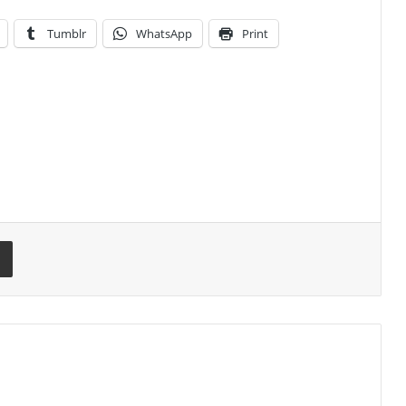
Tumblr
WhatsApp
Print
rest
Share via Email
m