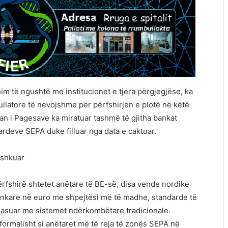
m të ngushtë me institucionet e tjera përgjegjëse, ka
ullatore të nevojshme për përfshirjen e plotë në këtë
an i Pagesave ka miratuar tashmë të gjitha bankat
ardeve SEPA duke filluar nga data e caktuar.
ashkuar
rfshirë shtetet anëtare të BE-së, disa vende nordike
ankare në euro me shpejtësi më të madhe, standarde të
hasuar me sistemet ndërkombëtare tradicionale.
formalisht si anëtaret më të reja të zonës SEPA në