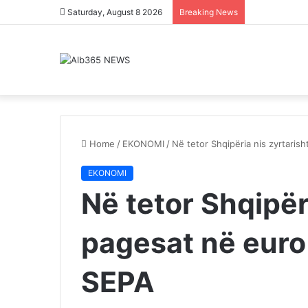
Saturday, August 8 2026
Breaking News
Home
/
EKONOMI
/
​Në tetor Shqipëria nis zyrtar
EKONOMI
​Në tetor Shqipër
pagesat në eur
SEPA