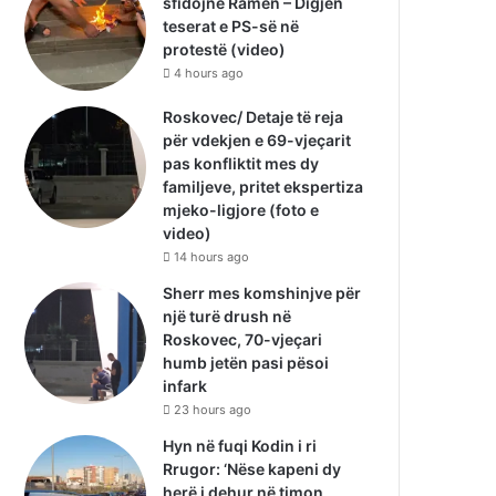
sfidojnë Ramën – Digjen
teserat e PS-së në
protestë (video)
4 hours ago
Roskovec/ Detaje të reja
për vdekjen e 69-vjeçarit
pas konfliktit mes dy
familjeve, pritet ekspertiza
mjeko-ligjore (foto e
video)
14 hours ago
Sherr mes komshinjve për
një turë drush në
Roskovec, 70-vjeçari
humb jetën pasi pësoi
infark
23 hours ago
Hyn në fuqi Kodin i ri
Rrugor: ‘Nëse kapeni dy
herë i dehur në timon,