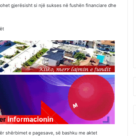
rohet gjerësisht si një sukses në fushën financiare dhe
ët
t për shërbimet e pagesave, së bashku me aktet