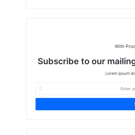
With Pro
Subscribe to our mailing
Lorem ipsum dol
Enter
your
Email
address