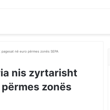
isht pagesat në euro përmes zonës SEPA
ia nis zyrtarisht
o përmes zonës