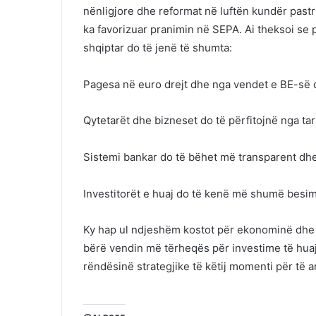
nënligjore dhe reformat në luftën kundër pastrim
ka favorizuar pranimin në SEPA. Ai theksoi se 
shqiptar do të jenë të shumta:
Pagesa në euro drejt dhe nga vendet e BE-së d
Qytetarët dhe bizneset do të përfitojnë nga ta
Sistemi bankar do të bëhet më transparent dh
Investitorët e huaj do të kenë më shumë besim 
Ky hap ul ndjeshëm kostot për ekonominë dhe r
bërë vendin më tërheqës për investime të huaj
rëndësinë strategjike të këtij momenti për të 