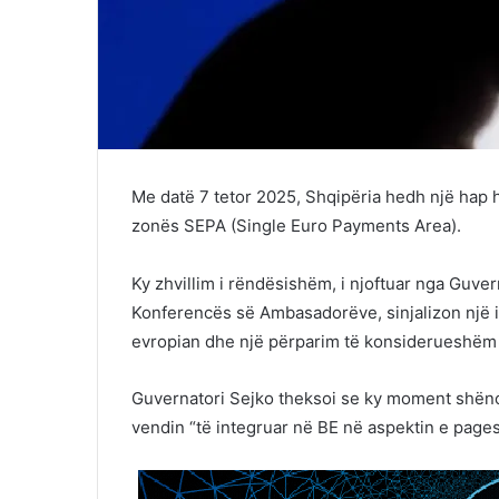
Me datë 7 tetor 2025, Shqipëria hedh një hap 
zonës SEPA (Single Euro Payments Area).
Ky zhvillim i rëndësishëm, i njoftuar nga Guver
Konferencës së Ambasadorëve, sinjalizon një in
evropian dhe një përparim të konsiderueshëm d
Guvernatori Sejko theksoi se ky moment shënon
vendin “të integruar në BE në aspektin e pages