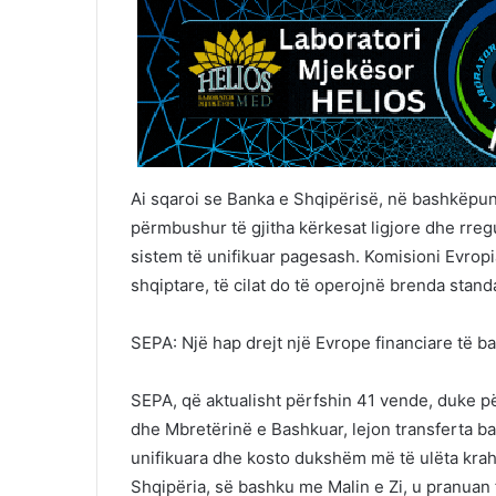
Ai sqaroi se Banka e Shqipërisë, në bashkëpuni
përmbushur të gjitha kërkesat ligjore dhe rreg
sistem të unifikuar pagesash. Komisioni Evropi
shqiptare, të cilat do të operojnë brenda stand
SEPA: Një hap drejt një Evrope financiare të b
SEPA, që aktualisht përfshin 41 vende, duke pë
dhe Mbretërinë e Bashkuar, lejon transferta b
unifikuara dhe kosto dukshëm më të ulëta kra
Shqipëria, së bashku me Malin e Zi, u pranuan 