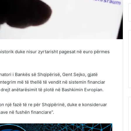
historik duke nisur zyrtarisht pagesat në euro përmes
natori i Bankës së Shqipërisë, Gent Sejko, gjatë
tegrim më të thellë të vendit në sistemin financiar
rejt anëtarësimit të plotë në Bashkimin Evropian.
 një fazë të re për Shqipërinë, duke e konsideruar
ave në fushën financiare”.