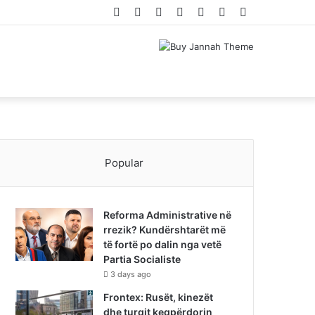
Facebook
Twitter
YouTube
Instagram
Log
Random
Sidebar
In
Article
Popular
Reforma Administrative në
rrezik? Kundërshtarët më
të fortë po dalin nga vetë
Partia Socialiste
3 days ago
Frontex: Rusët, kinezët
dhe turqit keqpërdorin