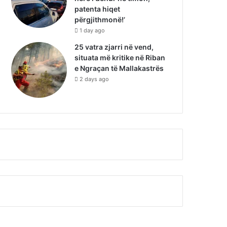
patenta hiqet
përgjithmonë!’
1 day ago
25 vatra zjarri në vend,
situata më kritike në Riban
e Ngraçan të Mallakastrës
2 days ago