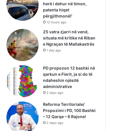
herë i dehur në timon,
patenta hiqet
përgjithmonë!’
12 hours ago
25 vatra zjarri në vend,
situata më kritike në Riban
e Ngraçan të Mallakastrës
1 day ago
PD propozon 12 bashki në
qarkun e Fierit, ja si do të
ndaheshin njësitë
administrative
2 days ago
Reforma Territoriale/
Propozimi i PD, 100 Bashki
– 12 Qarqe – 6 Rajone!
2 days ago