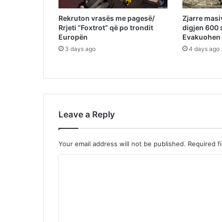
Rekruton vrasës me pagesë/
Zjarre masi
Rrjeti “Foxtrot” që po trondit
digjen 600 
Europën
Evakuohen 
3 days ago
4 days ago
Leave a Reply
Your email address will not be published.
Required f
C
o
m
m
e