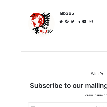
alb365
Instagr
Website
Facebook
Twitter
LinkedIn
YouTube
With Pro
Subscribe to our mailing
Lorem ipsum dol
Enter