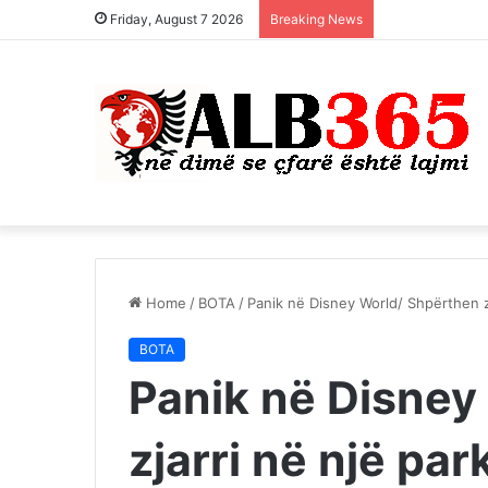
Friday, August 7 2026
Breaking News
Home
/
BOTA
/
Panik në Disney World/ Shpërthen zj
BOTA
Panik në Disney
zjarri në një par