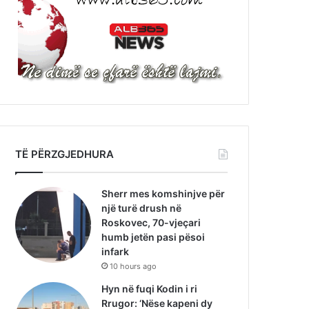
TË PËRZGJEDHURA
Sherr mes komshinjve për
një turë drush në
Roskovec, 70-vjeçari
humb jetën pasi pësoi
infark
10 hours ago
Hyn në fuqi Kodin i ri
Rrugor: ‘Nëse kapeni dy