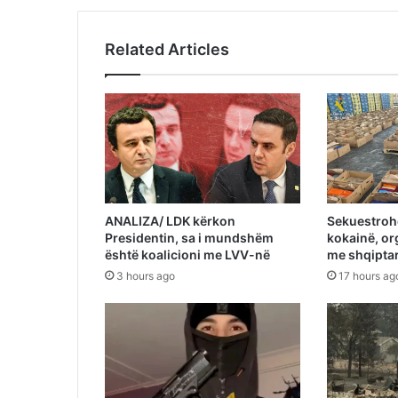
Related Articles
ANALIZA/ LDK kërkon
Sekuestrohe
Presidentin, sa i mundshëm
kokainë, or
është koalicioni me LVV-në
me shqiptar
3 hours ago
17 hours ag