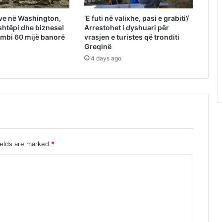
ve në Washington,
‘E futi në valixhe, pasi e grabiti’/
shtëpi dhe biznese!
Arrestohet i dyshuari për
mbi 60 mijë banorë
vrasjen e turistes që tronditi
Greqinë
4 days ago
ields are marked
*