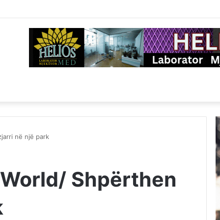
arri në një park
 World/ Shpërthen
k