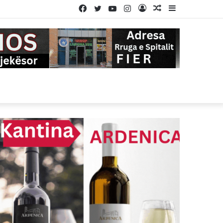
Facebook
Twitter
YouTube
Instagram
Log
Random
Sidebar
In
Article