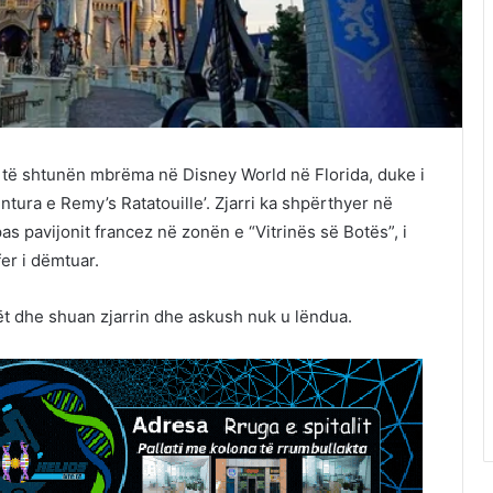
ku të shtunën mbrëma në Disney World në Florida, duke i
ntura e Remy’s Ratatouille’. Zjarri ka shpërthyer në
as pavijonit francez në zonën e “Vitrinës së Botës”, i
fer i dëmtuar.
ët dhe shuan zjarrin dhe askush nuk u lëndua.