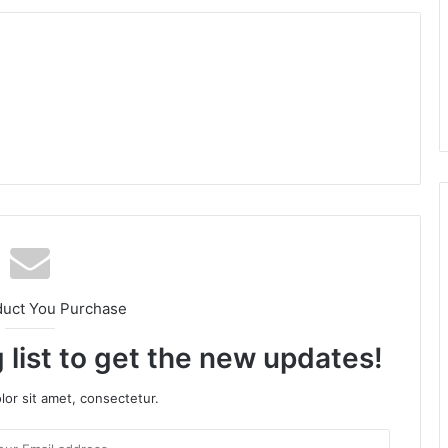
am
duct You Purchase
 list to get the new updates!
or sit amet, consectetur.