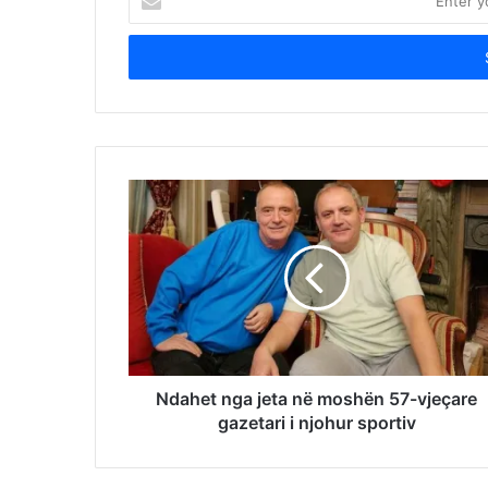
your
Email
address
Ndahet nga jeta në moshën 57-vjeçare
gazetari i njohur sportiv