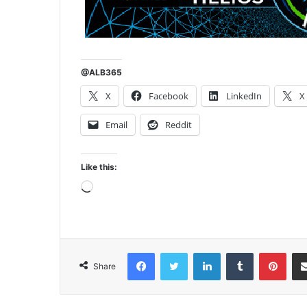
@ALB365
X
Facebook
LinkedIn
X
Email
Reddit
Like this:
Loading…
Facebook
Twitter
LinkedIn
Tumblr
Pint
Share