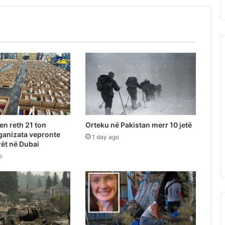
n reth 21 ton
Orteku në Pakistan merr 10 jetë
ganizata vepronte
1 day ago
ët në Dubai
o