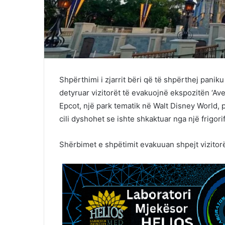
Shpërthimi i zjarrit bëri që të shpërthej pani
detyruar vizitorët të evakuojnë ekspozitën ‘Ave
Epcot, një park tematik në Walt Disney World, p
cili dyshohet se ishte shkaktuar nga një frigori
Shërbimet e shpëtimit evakuuan shpejt vizitor