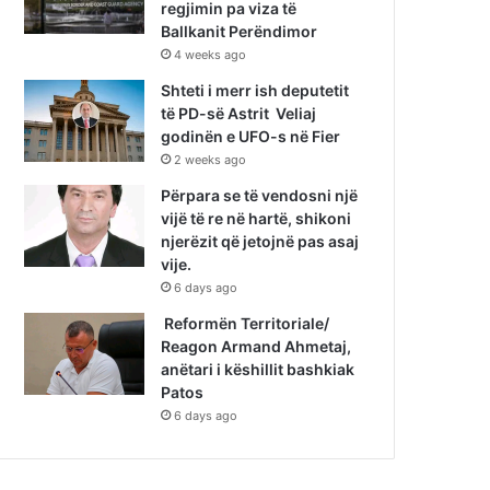
regjimin pa viza të
Ballkanit Perëndimor
4 weeks ago
Shteti i merr ish deputetit
të PD-së Astrit Veliaj
godinën e UFO-s në Fier
2 weeks ago
Përpara se të vendosni një
vijë të re në hartë, shikoni
njerëzit që jetojnë pas asaj
vije.
6 days ago
Reformën Territoriale/
Reagon Armand Ahmetaj,
anëtari i këshillit bashkiak
Patos
6 days ago