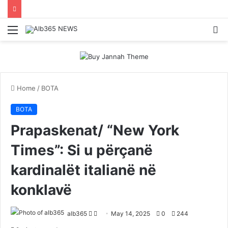
Menu
S
fo
Home
/
BOTA
BOTA
Prapaskenat/ “New York
Times”: Si u përçanë
kardinalët italianë në
konklavë
Follow
Send
alb365
May 14, 2025
0
244
on
an