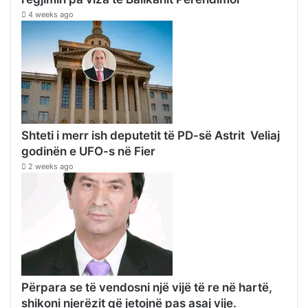
4 weeks ago
Shteti i merr ish deputetit të PD-së Astrit Veliaj
godinën e UFO-s në Fier
2 weeks ago
Përpara se të vendosni një vijë të re në hartë,
shikoni njerëzit që jetojnë pas asaj vije.