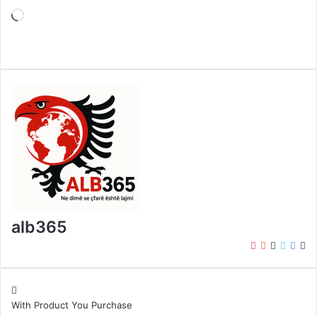
Loading…
alb365
Instagram
YouTube
LinkedIn
Twitter
Face
We
With Product You Purchase