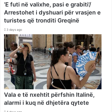
‘E futi në valixhe, pasi e grabiti’/
Arrestohet i dyshuari për vrasjen e
turistes që tronditi Greqinë
3 days ago
Vala e të nxehtit përfshin Italinë,
alarmi i kuq në dhjetëra qytete
4 days ago