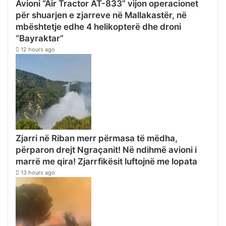
Avioni “Air Tractor AT-833” vijon operacionet
për shuarjen e zjarreve në Mallakastër, në
mbështetje edhe 4 helikopterë dhe droni
“Bayraktar”
12 hours ago
Zjarri në Riban merr përmasa të mëdha,
përparon drejt Ngraçanit! Në ndihmë avioni i
marrë me qira! Zjarrfikësit luftojnë me lopata
13 hours ago