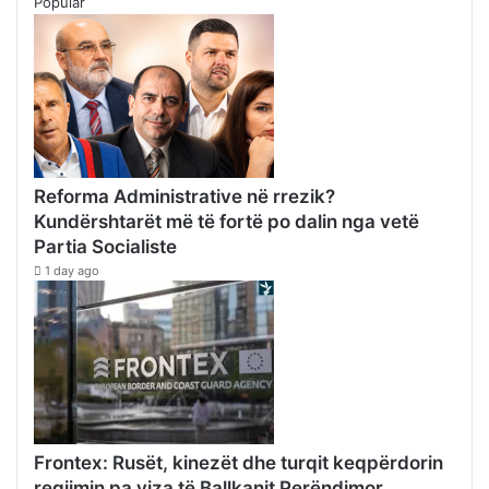
Popular
Reforma Administrative në rrezik?
Kundërshtarët më të fortë po dalin nga vetë
Partia Socialiste
1 day ago
Frontex: Rusët, kinezët dhe turqit keqpërdorin
regjimin pa viza të Ballkanit Perëndimor