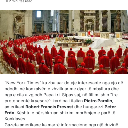
2 minutes read
Twitter
email
“New York Times” ka zbuluar detaje interesante nga ajo që
ndodhi në konkalvën e zhvilluar me dyer të mbyllura dhe
nga e cila u zgjodh Papa i ri. Sipas saj, në fillim ishin “tre
pretendentë kryesorë”: kardinali italian
Pietro Parolin
,
amerikani
Robert Francis Prevost
dhe hungarezi
Peter
Erdo
. Kështu e përshkruan shkrimi mbrëmjen e parë të
Konklavës.
Gazeta amerikane ka marrë informacione nga një duzinë