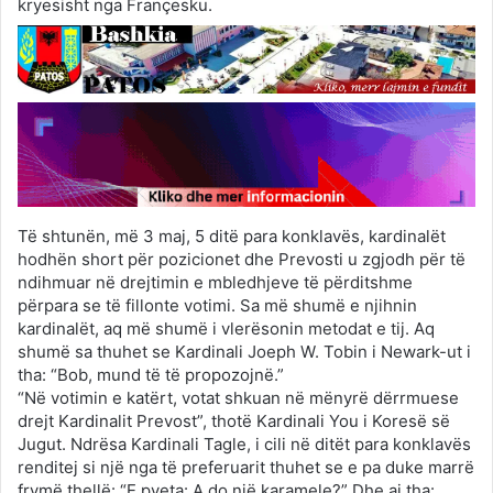
kryesisht nga Françesku.
Të shtunën, më 3 maj, 5 ditë para konklavës, kardinalët
hodhën short për pozicionet dhe Prevosti u zgjodh për të
ndihmuar në drejtimin e mbledhjeve të përditshme
përpara se të fillonte votimi. Sa më shumë e njihnin
kardinalët, aq më shumë i vlerësonin metodat e tij. Aq
shumë sa thuhet se Kardinali Joeph W. Tobin i Newark-ut i
tha: “Bob, mund të të propozojnë.”
“Në votimin e katërt, votat shkuan në mënyrë dërrmuese
drejt Kardinalit Prevost”, thotë Kardinali You i Koresë së
Jugut. Ndrësa Kardinali Tagle, i cili në ditët para konklavës
renditej si një nga të preferuarit thuhet se e pa duke marrë
frymë thellë: “E pyeta: A do një karamele?” Dhe ai tha: