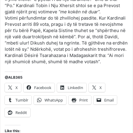
“Po.” Kardinali Tobin i Nju Xhersit shtoi se e pa Prevost
gjatë njërit prej votimeve
“me kokën në duar”.
Votimi përfundimtar do të zhvillohej pasdite. Kur Kardinali
Prevost arriti 89 vota, pragu i dy të tretave të nevojshme
për t’u bërë Papë, Kapela Sistine thuhet se “shpërtheu në
një valë duartrokitjesh në këmbë”. Por ai, thotë Davidi,
“mbeti ulur! Dikush duhej ta ngrinte. Të gjithëve na erdhën
lotët në sy.” Ndërkohë, votat po i afroheshin treshifroreve.
Kardinali Désiré Tsarahazana i Madagaskarit tha: “Ai mori
një shumicë shumë, shumë të madhe votash”.
@ALB365
X
Facebook
LinkedIn
X
Tumblr
WhatsApp
Print
Email
Reddit
Like this: