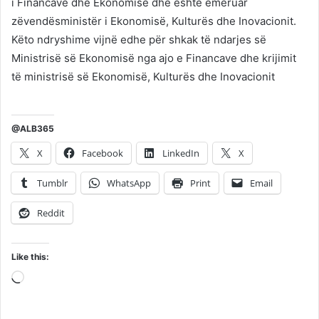
i Financave dhe Ekonomisë dhe është emëruar
zëvendësministër i Ekonomisë, Kulturës dhe Inovacionit.
Këto ndryshime vijnë edhe për shkak të ndarjes së
Ministrisë së Ekonomisë nga ajo e Financave dhe krijimit
të ministrisë së Ekonomisë, Kulturës dhe Inovacionit
@ALB365
X
Facebook
LinkedIn
X
Tumblr
WhatsApp
Print
Email
Reddit
Like this:
Loading…