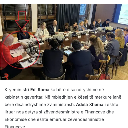
on
an
Twitter
email
Kryeministri
Edi Rama
ka bërë disa ndryshime në
kabinetin qeveritar. Në mbledhjen e kësaj të mërkure janë
bërë disa ndryshime zv.ministrash.
Adela Xhemali
është
liruar nga detyra si zëvendësministre e Financave dhe
Ekonomisë dhe është emëruar zëvendësministre
Financave.