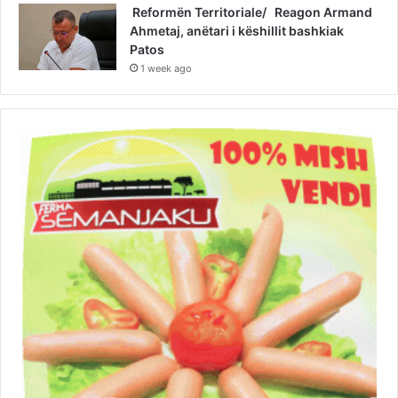
Reformën Territoriale/ Reagon Armand
Ahmetaj, anëtari i këshillit bashkiak
Patos
1 week ago