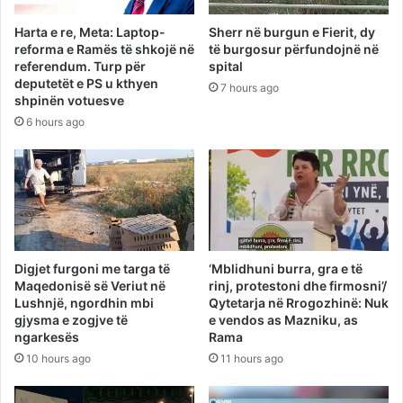
Harta e re, Meta: Laptop-
Sherr në burgun e Fierit, dy
reforma e Ramës të shkojë në
të burgosur përfundojnë në
referendum. Turp për
spital
deputetët e PS u kthyen
7 hours ago
shpinën votuesve
6 hours ago
Digjet furgoni me targa të
‘Mblidhuni burra, gra e të
Maqedonisë së Veriut në
rinj, protestoni dhe firmosni’/
Lushnjë, ngordhin mbi
Qytetarja në Rrogozhinë: Nuk
gjysma e zogjve të
e vendos as Mazniku, as
ngarkesës
Rama
10 hours ago
11 hours ago