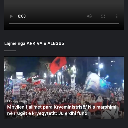
Lajme nga ARKIVA e ALB365
Mbyllen
fjalimet
para
Kryeministrisë/
Nis
marshimi
në
rrugët
7 days ago
Mbyllen fjalimet para Kryeministrisë/ Nis marshimi
e
në rrugët e kryeqytetit: Ju erdhi fundi
kryeqytetit:
Ju
erdhi