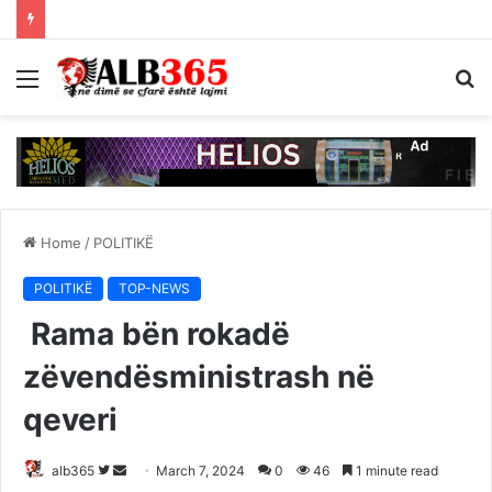
Menu
S
fo
Home
/
POLITIKË
POLITIKË
TOP-NEWS
Rama bën rokadë
zëvendësministrash në
qeveri
Follow
Send
alb365
March 7, 2024
0
46
1 minute read