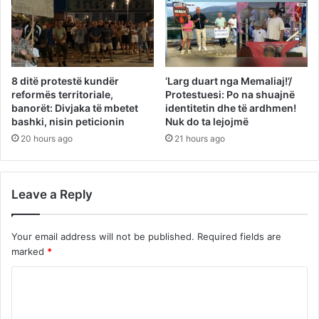
8 ditë protestë kundër
‘Larg duart nga Memaliaj!’/
reformës territoriale,
Protestuesi: Po na shuajnë
banorët: Divjaka të mbetet
identitetin dhe të ardhmen!
bashki, nisin peticionin
Nuk do ta lejojmë
20 hours ago
21 hours ago
Leave a Reply
Your email address will not be published.
Required fields are
marked
*
C
o