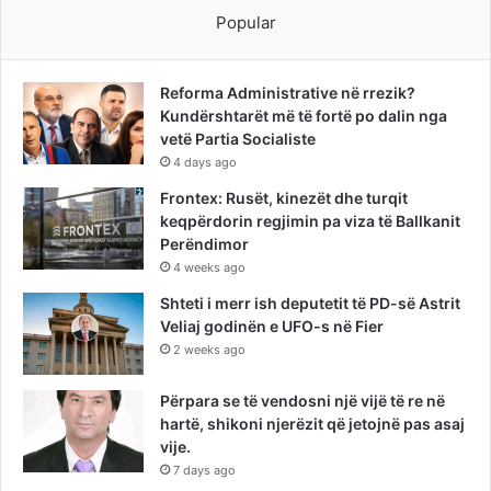
Popular
Reforma Administrative në rrezik?
Kundërshtarët më të fortë po dalin nga
vetë Partia Socialiste
4 days ago
Frontex: Rusët, kinezët dhe turqit
keqpërdorin regjimin pa viza të Ballkanit
Perëndimor
4 weeks ago
Shteti i merr ish deputetit të PD-së Astrit
Veliaj godinën e UFO-s në Fier
2 weeks ago
Përpara se të vendosni një vijë të re në
hartë, shikoni njerëzit që jetojnë pas asaj
vije.
7 days ago