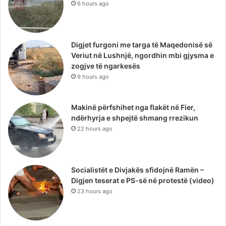
6 hours ago
Digjet furgoni me targa të Maqedonisë së
Veriut në Lushnjë, ngordhin mbi gjysma e
zogjve të ngarkesës
9 hours ago
Makinë përfshihet nga flakët në Fier,
ndërhyrja e shpejtë shmang rrezikun
22 hours ago
Socialistët e Divjakës sfidojnë Ramën –
Digjen teserat e PS-së në protestë (video)
23 hours ago