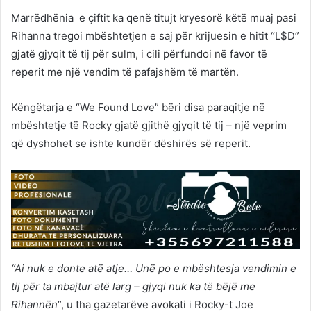
Marrëdhënia e çiftit ka qenë titujt kryesorë këtë muaj pasi
Rihanna tregoi mbështetjen e saj për krijuesin e hitit “L$D”
gjatë gjyqit të tij për sulm, i cili përfundoi në favor të
reperit me një vendim të pafajshëm të martën.
Këngëtarja e “We Found Love” bëri disa paraqitje në
mbështetje të Rocky gjatë gjithë gjyqit të tij – një veprim
që dyshohet se ishte kundër dëshirës së reperit.
“Ai nuk e donte atë atje… Unë po e mbështesja vendimin e
tij për ta mbajtur atë larg – gjyqi nuk ka të bëjë me
Rihannën
”, u tha gazetarëve avokati i Rocky-t Joe