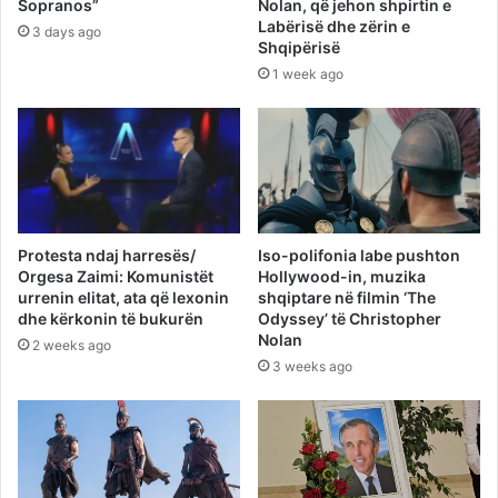
Sopranos”
Nolan, që jehon shpirtin e
Labërisë dhe zërin e
3 days ago
Shqipërisë
1 week ago
Protesta ndaj harresës/
Iso-polifonia labe pushton
Orgesa Zaimi: Komunistët
Hollywood-in, muzika
urrenin elitat, ata që lexonin
shqiptare në filmin ‘The
dhe kërkonin të bukurën
Odyssey’ të Christopher
Nolan
2 weeks ago
3 weeks ago