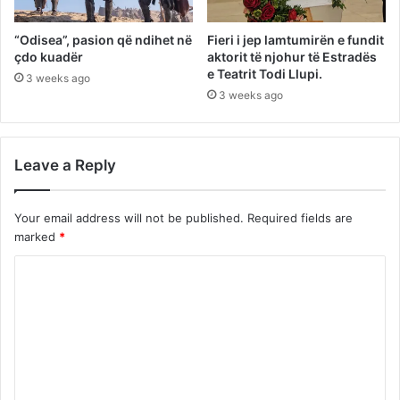
“Odisea”, pasion që ndihet në
Fieri i jep lamtumirën e fundit
çdo kuadër
aktorit të njohur të Estradës
e Teatrit Todi Llupi.
3 weeks ago
3 weeks ago
Leave a Reply
Your email address will not be published.
Required fields are
marked
*
C
o
m
m
e