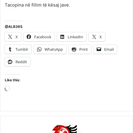
Tacopina në fillim të kësaj jave.
@ALB365
X
Facebook
LinkedIn
X
Tumblr
WhatsApp
Print
Email
Reddit
Like this:
Loading…