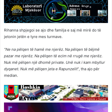
Rihanna shpjegoi se ajo dhe familja e saj më mirë do të
jetonin jetën e tyre mes turmave.
“Ne na pëlqen të hamë me njerëz. Na pëlqen të bëjmë
pazar me njerëz. Na pëlqen të ecim në rrugë me njerëz.
Nuk më pëlqen një dhomë private. Unë nuk i kam mbyllur
dyqanet. Nuk më pëlqen jeta e Rapunzelit
”, tha ajo për
median.