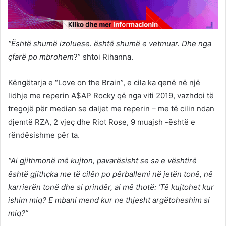
“Është shumë izoluese. është shumë e vetmuar. Dhe nga
çfarë po mbrohem
?” shtoi Rihanna.
Këngëtarja e “Love on the Brain”, e cila ka qenë në një
lidhje me reperin A$AP Rocky që nga viti 2019, vazhdoi të
tregojë për median se daljet me reperin – me të cilin ndan
djemtë RZA, 2 vjeç dhe Riot Rose, 9 muajsh -është e
rëndësishme për ta.
“Ai gjithmonë më kujton, pavarësisht se sa e vështirë
është gjithçka me të cilën po përballemi në jetën tonë, në
karrierën tonë dhe si prindër, ai më thotë: ‘Të kujtohet kur
ishim miq? E mbani mend kur ne thjesht argëtoheshim si
miq?”