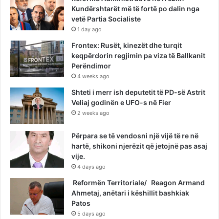
Kundërshtarët më të fortë po dalin nga
vetë Partia Socialiste
1 day ago
Frontex: Rusët, kinezët dhe turqit
keqpërdorin regjimin pa viza të Ballkanit
Perëndimor
4 weeks ago
Shteti i merr ish deputetit të PD-së Astrit
Veliaj godinën e UFO-s në Fier
2 weeks ago
Përpara se të vendosni një vijë të re në
hartë, shikoni njerëzit që jetojnë pas asaj
vije.
4 days ago
Reformën Territoriale/ Reagon Armand
Ahmetaj, anëtari i këshillit bashkiak
Patos
5 days ago