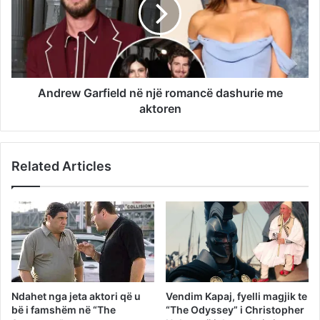
Andrew Garfield në një romancë dashurie me
aktoren
Related Articles
Ndahet nga jeta aktori që u
Vendim Kapaj, fyelli magjik te
bë i famshëm në “The
“The Odyssey” i Christopher