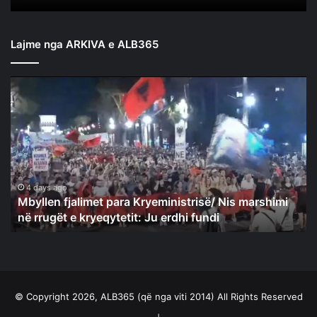
Lajme nga ARKIVA e ALB365
Mbyllen
fjalimet
para
Kryeministrisë/
Nis
marshimi
në
rrugët
4 days ago
Mbyllen fjalimet para Kryeministrisë/ Nis marshimi
e
në rrugët e kryeqytetit: Ju erdhi fundi
kryeqytetit:
Ju
erdhi
fundi
© Copyright 2026, ALB365 (që nga viti 2014) All Rights Reserved