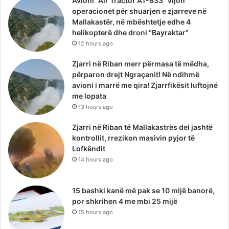
Avioni “Air Tractor AT-833” vijon
operacionet për shuarjen e zjarreve në
Mallakastër, në mbështetje edhe 4
helikopterë dhe droni “Bayraktar”
12 hours ago
Zjarri në Riban merr përmasa të mëdha,
përparon drejt Ngraçanit! Në ndihmë
avioni i marrë me qira! Zjarrfikësit luftojnë
me lopata
13 hours ago
Zjarri në Riban të Mallakastrës del jashtë
kontrollit, rrezikon masivin pyjor të
Lofkëndit
14 hours ago
15 bashki kanë më pak se 10 mijë banorë,
por shkrihen 4 me mbi 25 mijë
15 hours ago