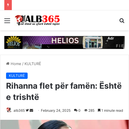
Menu
S
fo
Home
/
KULTURË
KULTURË
Rihanna flet për famën: Është
e trishtë
Follow
Send
alb365
February 24, 2025
0
285
1 minute read
on
an
Twitter
email