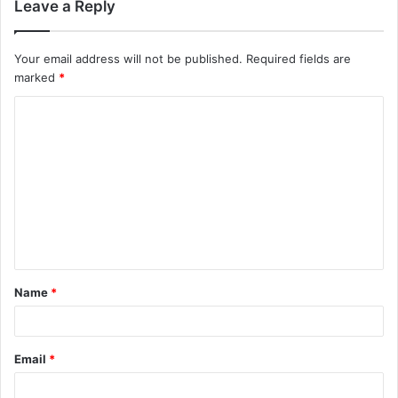
Leave a Reply
Your email address will not be published.
Required fields are
marked
*
C
o
m
m
e
n
t
Name
*
*
Email
*