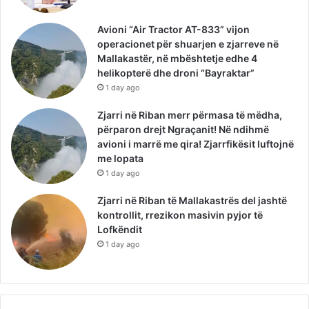
Avioni “Air Tractor AT-833” vijon
operacionet për shuarjen e zjarreve në
Mallakastër, në mbështetje edhe 4
helikopterë dhe droni “Bayraktar”
1 day ago
Zjarri në Riban merr përmasa të mëdha,
përparon drejt Ngraçanit! Në ndihmë
avioni i marrë me qira! Zjarrfikësit luftojnë
me lopata
1 day ago
Zjarri në Riban të Mallakastrës del jashtë
kontrollit, rrezikon masivin pyjor të
Lofkëndit
1 day ago