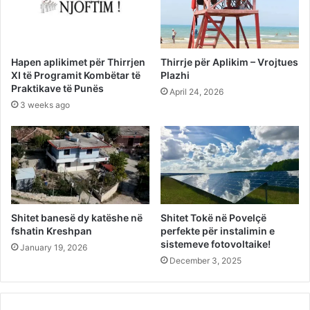
Hapen aplikimet për Thirrjen
Thirrje për Aplikim – Vrojtues
XI të Programit Kombëtar të
Plazhi
Praktikave të Punës
April 24, 2026
3 weeks ago
Shitet banesë dy katëshe në
Shitet Tokë në Povelçë
fshatin Kreshpan
perfekte për instalimin e
sistemeve fotovoltaike!
January 19, 2026
December 3, 2025