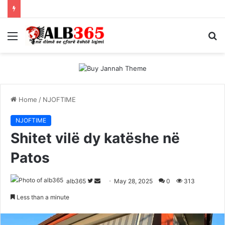
Menu
S
fo
Home
/
NJOFTIME
NJOFTIME
Shitet vilë dy katëshe në
Patos
Follow
Send
alb365
May 28, 2025
0
313
on
an
Less than a minute
Twitter
email