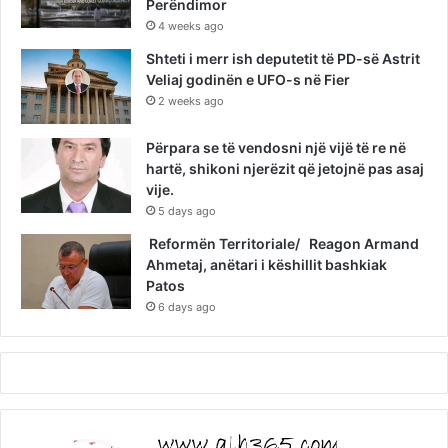
Perëndimor
4 weeks ago
Shteti i merr ish deputetit të PD-së Astrit
Veliaj godinën e UFO-s në Fier
2 weeks ago
Përpara se të vendosni një vijë të re në
hartë, shikoni njerëzit që jetojnë pas asaj
vije.
5 days ago
Reformën Territoriale/ Reagon Armand
Ahmetaj, anëtari i këshillit bashkiak
Patos
6 days ago