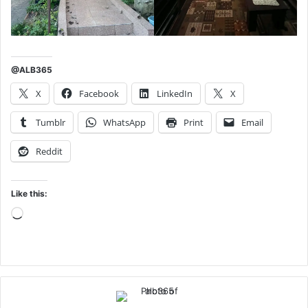
@ALB365
X
Facebook
LinkedIn
X
Tumblr
WhatsApp
Print
Email
Reddit
Like this:
Loading…