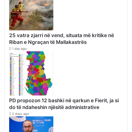
25 vatra zjarri në vend, situata më kritike në
Riban e Ngraçan të Mallakastrës
1 day ago
PD propozon 12 bashki në qarkun e Fierit, ja si
do të ndaheshin njësitë administrative
2 days ago