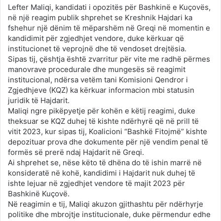
Lefter Maliqi, kandidati i opozitës për Bashkinë e Kuçovës,
në një reagim publik shprehet se Kreshnik Hajdari ka
fshehur një dënim të mëparshëm në Greqi në momentin e
kandidimit për zgjedhjet vendore, duke kërkuar që
institucionet të veprojnë dhe të vendoset drejtësia.
Sipas tij, çështja është zvarritur për vite me radhë përmes
manovrave procedurale dhe mungesës së reagimit
institucional, ndërsa vetëm tani Komisioni Qendror i
Zgjedhjeve (KQZ) ka kërkuar informacion mbi statusin
juridik të Hajdarit.
Maliqi ngre pikëpyetje për kohën e këtij reagimi, duke
theksuar se KQZ duhej të kishte ndërhyrë që në prill të
vitit 2023, kur sipas tij, Koalicioni “Bashkë Fitojmë” kishte
depozituar prova dhe dokumente për një vendim penal të
formës së prerë ndaj Hajdarit në Greqi.
Ai shprehet se, nëse këto të dhëna do të ishin marrë në
konsideratë në kohë, kandidimi i Hajdarit nuk duhej të
ishte lejuar në zgjedhjet vendore të majit 2023 për
Bashkinë Kuçovë.
Në reagimin e tij, Maliqi akuzon gjithashtu për ndërhyrje
politike dhe mbrojtje institucionale, duke përmendur edhe