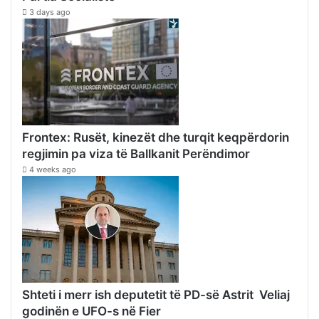
3 days ago
Frontex: Rusët, kinezët dhe turqit keqpërdorin
regjimin pa viza të Ballkanit Perëndimor
4 weeks ago
Shteti i merr ish deputetit të PD-së Astrit Veliaj
godinën e UFO-s në Fier