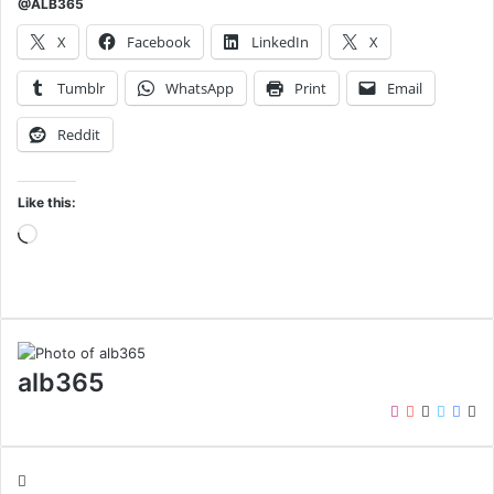
@ALB365
X
Facebook
LinkedIn
X
Tumblr
WhatsApp
Print
Email
Reddit
Like this:
Loading…
alb365
Instagram
YouTube
LinkedIn
Twitter
Face
We