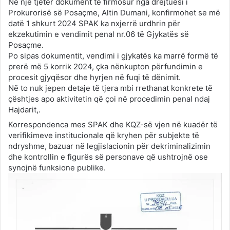
Në një tjetër dokument të firmosur nga drejtuesi i
Prokurorisë së Posaçme, Altin Dumani, konfirmohet se më
datë 1 shkurt 2024 SPAK ka nxjerrë urdhrin për
ekzekutimin e vendimit penal nr.06 të Gjykatës së
Posaçme.
Po sipas dokumentit, vendimi i gjykatës ka marrë formë të
prerë më 5 korrik 2024, çka nënkupton përfundimin e
procesit gjyqësor dhe hyrjen në fuqi të dënimit.
Në to nuk jepen detaje të tjera mbi rrethanat konkrete të
çështjes apo aktivitetin që çoi në procedimin penal ndaj
Hajdarit,.
Korrespondenca mes SPAK dhe KQZ-së vjen në kuadër të
verifikimeve institucionale që kryhen për subjekte të
ndryshme, bazuar në legjislacionin për dekriminalizimin
dhe kontrollin e figurës së personave që ushtrojnë ose
synojnë funksione publike.