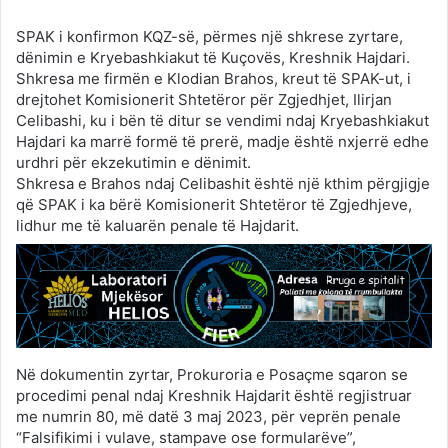
SPAK i konfirmon KQZ-së, përmes një shkrese zyrtare,
dënimin e Kryebashkiakut të Kuçovës, Kreshnik Hajdari.
Shkresa me firmën e Klodian Brahos, kreut të SPAK-ut, i
drejtohet Komisionerit Shtetëror për Zgjedhjet, Ilirjan
Celibashi, ku i bën të ditur se vendimi ndaj Kryebashkiakut
Hajdari ka marrë formë të prerë, madje është nxjerrë edhe
urdhri për ekzekutimin e dënimit.
Shkresa e Brahos ndaj Celibashit është një kthim përgjigje
që SPAK i ka bërë Komisionerit Shtetëror të Zgjedhjeve,
lidhur me të kaluarën penale të Hajdarit.
Në dokumentin zyrtar, Prokuroria e Posaçme sqaron se
procedimi penal ndaj Kreshnik Hajdarit është regjistruar
me numrin 80, më datë 3 maj 2023, për veprën penale
“Falsifikimi i vulave, stampave ose formularëve”,