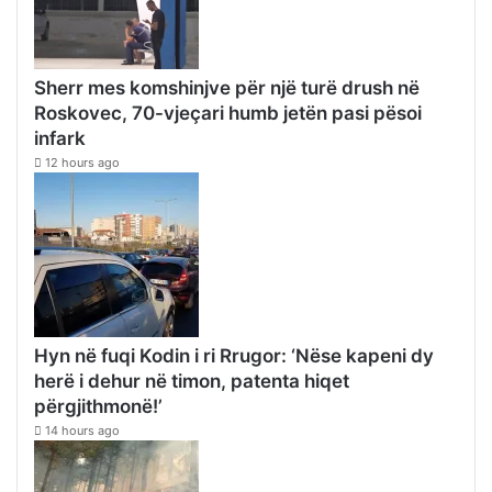
Sherr mes komshinjve për një turë drush në
Roskovec, 70-vjeçari humb jetën pasi pësoi
infark
12 hours ago
Hyn në fuqi Kodin i ri Rrugor: ‘Nëse kapeni dy
herë i dehur në timon, patenta hiqet
përgjithmonë!’
14 hours ago