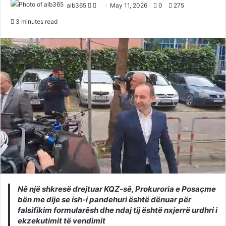
Follow
Send
alb365
May 11, 2026
0
275
on
an
3 minutes read
Twitter
email
Në një shkresë drejtuar KQZ-së, Prokuroria e Posaçme
bën me dije se ish-i pandehuri është dënuar për
falsifikim formularësh dhe ndaj tij është nxjerrë urdhri i
ekzekutimit të vendimit