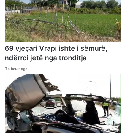
69 vjeçari Vrapi ishte i sëmurë,
ndërroi jetë nga tronditja
4 hours ago