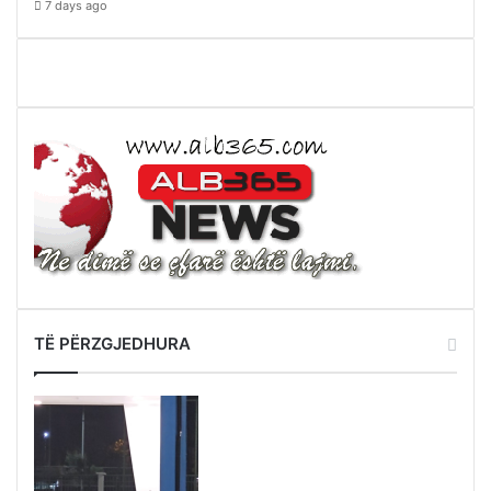
7 days ago
TË PËRZGJEDHURA