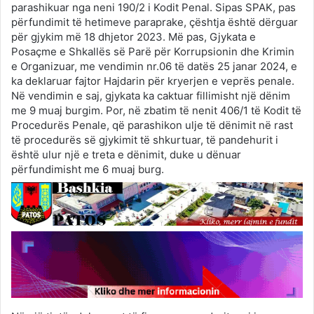
parashikuar nga neni 190/2 i Kodit Penal. Sipas SPAK, pas
përfundimit të hetimeve paraprake, çështja është dërguar
për gjykim më 18 dhjetor 2023. Më pas, Gjykata e
Posaçme e Shkallës së Parë për Korrupsionin dhe Krimin
e Organizuar, me vendimin nr.06 të datës 25 janar 2024, e
ka deklaruar fajtor Hajdarin për kryerjen e veprës penale.
Në vendimin e saj, gjykata ka caktuar fillimisht një dënim
me 9 muaj burgim. Por, në zbatim të nenit 406/1 të Kodit të
Procedurës Penale, që parashikon ulje të dënimit në rast
të procedurës së gjykimit të shkurtuar, të pandehurit i
është ulur një e treta e dënimit, duke u dënuar
përfundimisht me 6 muaj burg.