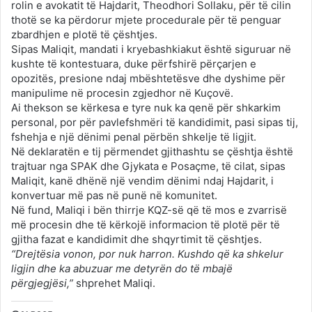
rolin e avokatit të Hajdarit, Theodhori Sollaku, për të cilin
thotë se ka përdorur mjete procedurale për të penguar
zbardhjen e plotë të çështjes.
Sipas Maliqit, mandati i kryebashkiakut është siguruar në
kushte të kontestuara, duke përfshirë përçarjen e
opozitës, presione ndaj mbështetësve dhe dyshime për
manipulime në procesin zgjedhor në Kuçovë.
Ai thekson se kërkesa e tyre nuk ka qenë për shkarkim
personal, por për pavlefshmëri të kandidimit, pasi sipas tij,
fshehja e një dënimi penal përbën shkelje të ligjit.
Në deklaratën e tij përmendet gjithashtu se çështja është
trajtuar nga SPAK dhe Gjykata e Posaçme, të cilat, sipas
Maliqit, kanë dhënë një vendim dënimi ndaj Hajdarit, i
konvertuar më pas në punë në komunitet.
Në fund, Maliqi i bën thirrje KQZ-së që të mos e zvarrisë
më procesin dhe të kërkojë informacion të plotë për të
gjitha fazat e kandidimit dhe shqyrtimit të çështjes.
“Drejtësia vonon, por nuk harron. Kushdo që ka shkelur
ligjin dhe ka abuzuar me detyrën do të mbajë
përgjegjësi,”
shprehet Maliqi.