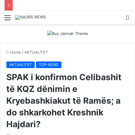
Menu
S
fo
Home
/
AKTUALITET
AKTUALITET
TOP-NEWS
SPAK i konfirmon Celibashit
të KQZ dënimin e
Kryebashkiakut të Ramës; a
do shkarkohet Kreshnik
Hajdari?