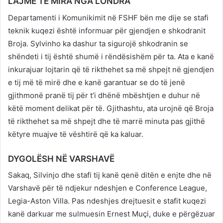
LAJME TË MIRA NGA LONDRA
Departamenti i Komunikimit në FSHF bën me dije se stafi
teknik kuqezi është informuar për gjendjen e shkodranit
Broja. Sylvinho ka dashur ta sigurojë shkodranin se
shëndeti i tij është shumë i rëndësishëm për ta. Ata e kanë
inkurajuar lojtarin që të rikthehet sa më shpejt në gjendjen
e tij më të mirë dhe e kanë garantuar se do të jenë
gjithmonë pranë tij për t’i dhënë mbështjen e duhur në
këtë moment delikat për të. Gjithashtu, ata urojnë që Broja
të rikthehet sa më shpejt dhe të marrë minuta pas gjithë
këtyre muajve të vështirë që ka kaluar.
DYGOLËSH NË VARSHAVË
Sakaq, Silvinjo dhe stafi tij kanë qenë ditën e enjte dhe në
Varshavë për të ndjekur ndeshjen e Conference League,
Legia-Aston Villa. Pas ndeshjes drejtuesit e stafit kuqezi
kanë darkuar me sulmuesin Ernest Muçi, duke e përgëzuar