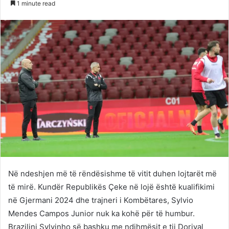
1 minute read
Twitter
email
Në ndeshjen më të rëndësishme të vitit duhen lojtarët më
të mirë. Kundër Republikës Çeke në lojë është kualifikimi
në Gjermani 2024 dhe trajneri i Kombëtares, Sylvio
Mendes Campos Junior nuk ka kohë për të humbur.
Brazilini Sylvinho së bashku me ndihmësit e tij Dorival