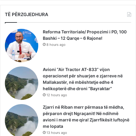
TË PËRZGJEDHURA
Reforma Territoriale/ Propozimi i PD, 100
Bashki – 12 Qarqe – 6 Rajone!
8 hours ago
Avioni “Air Tractor AT-833” vijon
operacionet për shuarjen e zjarreve në
Mallakastër, në mbështetje edhe 4
helikopterë dhe droni “Bayraktar”
12 hours ago
Zjarri në Riban merr përmasa të mëdha,
përparon drejt Ngraçanit! Në ndihmë
avioni i marrë me qira! Zjarrfikësit luftojnë
me lopata
13 hours ago