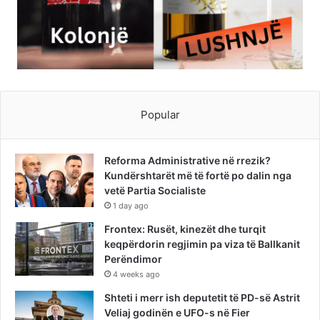
Popular
Reforma Administrative në rrezik?
Kundërshtarët më të fortë po dalin nga
vetë Partia Socialiste
1 day ago
Frontex: Rusët, kinezët dhe turqit
keqpërdorin regjimin pa viza të Ballkanit
Perëndimor
4 weeks ago
Shteti i merr ish deputetit të PD-së Astrit
Veliaj godinën e UFO-s në Fier