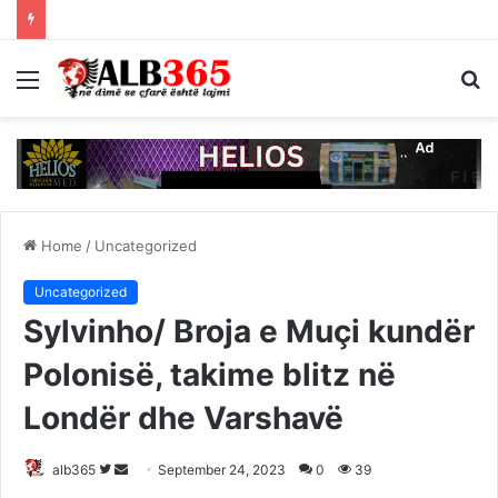
Menu
S
fo
Home
/
Uncategorized
Uncategorized
Sylvinho/ Broja e Muçi kundër
Polonisë, takime blitz në
Londër dhe Varshavë
Follow
Send
alb365
September 24, 2023
0
39
on
an