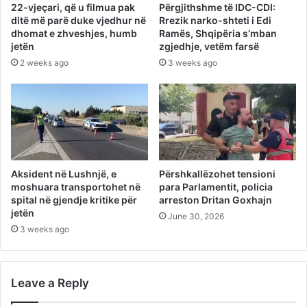
22-vjeçari, që u filmua pak
Përgjithshme të IDC-CDI:
ditë më parë duke vjedhur në
Rrezik narko-shteti i Edi
dhomat e zhveshjes, humb
Ramës, Shqipëria s’mban
jetën
zgjedhje, vetëm farsë
2 weeks ago
3 weeks ago
Aksident në Lushnjë, e
Përshkallëzohet tensioni
moshuara transportohet në
para Parlamentit, policia
spital në gjendje kritike për
arreston Dritan Goxhajn
jetën
June 30, 2026
3 weeks ago
Leave a Reply