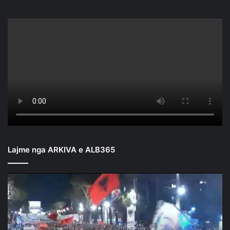
Lajme nga ARKIVA e ALB365
Mbyllen
fjalimet
para
Kryeministrisë/
Nis