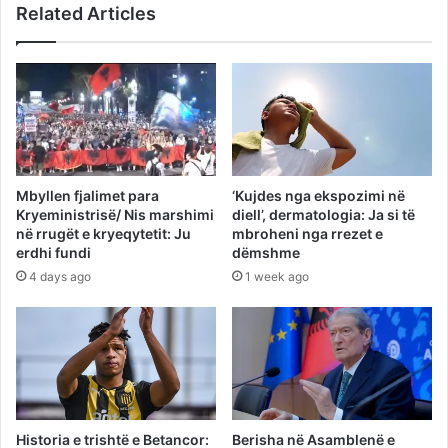
Related Articles
Mbyllen fjalimet para
‘Kujdes nga ekspozimi në
Kryeministrisë/ Nis marshimi
diell’, dermatologia: Ja si të
në rrugët e kryeqytetit: Ju
mbroheni nga rrezet e
erdhi fundi
dëmshme
4 days ago
1 week ago
Historia e trishtë e Betancor:
Berisha në Asamblenë e