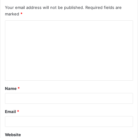
Your email address will not be published.
Required fields are
marked
*
C
o
m
m
e
n
t
Name
*
*
Email
*
Website