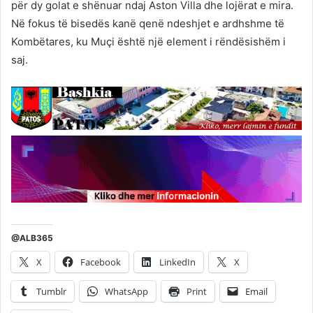
për dy golat e shënuar ndaj Aston Villa dhe lojërat e mira.
Në fokus të bisedës kanë qenë ndeshjet e ardhshme të
Kombëtares, ku Muçi është një element i rëndësishëm i
saj.
@ALB365
X
Facebook
LinkedIn
X
Tumblr
WhatsApp
Print
Email